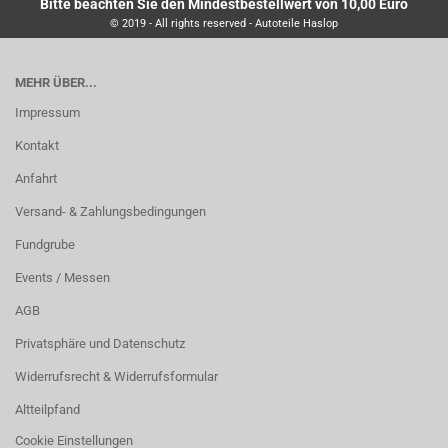
Bitte beachten Sie den Mindestbestellwert von 10,00 Euro
© 2019 - All rights reserved - Autoteile Haslop
MEHR ÜBER...
Impressum
Kontakt
Anfahrt
Versand- & Zahlungsbedingungen
Fundgrube
Events / Messen
AGB
Privatsphäre und Datenschutz
Widerrufsrecht & Widerrufsformular
Altteilpfand
Cookie Einstellungen