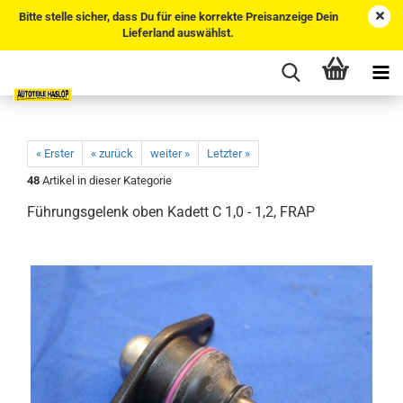
Bitte stelle sicher, dass Du für eine korrekte Preisanzeige Dein
Lieferland auswählst.
« Erster
« zurück
weiter »
Letzter »
48
Artikel in dieser Kategorie
Führungsgelenk oben Kadett C 1,0 - 1,2, FRAP