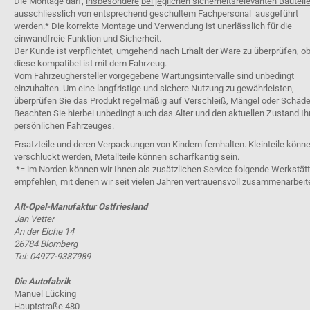
Die Montage darf,
insbesondere
bei jeglichen sicherheitsrelevanten Bauteil
ausschliesslich von entsprechend geschultem Fachpersonal ausgeführt
werden.* Die korrekte Montage und Verwendung ist unerlässlich für die
einwandfreie Funktion und Sicherheit.
Der Kunde ist verpflichtet, umgehend nach Erhalt der Ware zu überprüfen, o
diese kompatibel ist mit dem Fahrzeug.
Vom Fahrzeughersteller vorgegebene Wartungsintervalle sind unbedingt
einzuhalten. Um eine langfristige und sichere Nutzung zu gewährleisten,
überprüfen Sie das Produkt regelmäßig auf Verschleiß, Mängel oder Schäde
Beachten Sie hierbei unbedingt auch das Alter und den aktuellen Zustand Ih
persönlichen Fahrzeuges.
Ersatzteile und deren Verpackungen von Kindern fernhalten. Kleinteile könn
verschluckt werden, Metallteile können scharfkantig sein.
*= im Norden können wir Ihnen als zusätzlichen Service folgende Werkstät
empfehlen, mit denen wir seit vielen Jahren vertrauensvoll zusammenarbeit
Alt-Opel-Manufaktur Ostfriesland
Jan Vetter
An der Eiche 14
26784 Blomberg
Tel: 04977-9387989
Die Autofabrik
Manuel Lücking
Hauptstraße 480