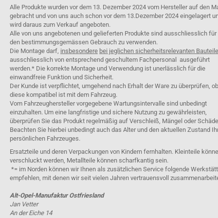
Alle Produkte wurden vor dem 13. Dezember 2024 vom Hersteller auf den M
gebracht und von uns auch schon vor dem 13.Dezember 2024 eingelagert u
wird daraus zum Verkauf angeboten.
Alle von uns angebotenen und gelieferten Produkte sind ausschliesslich für
den bestimmungsgemässen Gebrauch zu verwenden.
Die Montage darf,
insbesondere
bei jeglichen sicherheitsrelevanten Bauteil
ausschliesslich von entsprechend geschultem Fachpersonal ausgeführt
werden.* Die korrekte Montage und Verwendung ist unerlässlich für die
einwandfreie Funktion und Sicherheit.
Der Kunde ist verpflichtet, umgehend nach Erhalt der Ware zu überprüfen, o
diese kompatibel ist mit dem Fahrzeug.
Vom Fahrzeughersteller vorgegebene Wartungsintervalle sind unbedingt
einzuhalten. Um eine langfristige und sichere Nutzung zu gewährleisten,
überprüfen Sie das Produkt regelmäßig auf Verschleiß, Mängel oder Schäde
Beachten Sie hierbei unbedingt auch das Alter und den aktuellen Zustand Ih
persönlichen Fahrzeuges.
Ersatzteile und deren Verpackungen von Kindern fernhalten. Kleinteile könn
verschluckt werden, Metallteile können scharfkantig sein.
*= im Norden können wir Ihnen als zusätzlichen Service folgende Werkstät
empfehlen, mit denen wir seit vielen Jahren vertrauensvoll zusammenarbeit
Alt-Opel-Manufaktur Ostfriesland
Jan Vetter
An der Eiche 14