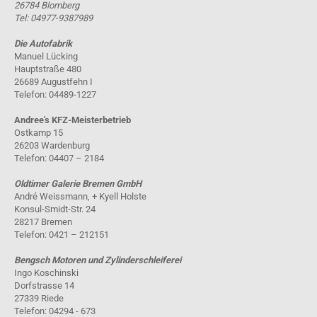
26784 Blomberg
Tel: 04977-9387989
Die Autofabrik
Manuel Lücking
Hauptstraße 480
26689 Augustfehn I
Telefon: 04489-1227
Andree's KFZ-Meisterbetrieb
Ostkamp 15
26203 Wardenburg
Telefon: 04407 – 2184
Oldtimer Galerie Bremen GmbH
André Weissmann, + Kyell Holste
Konsul-Smidt-Str. 24
28217 Bremen
Telefon: 0421 – 212151
Bengsch Motoren und Zylinderschleiferei
Ingo Koschinski
Dorfstrasse 14
27339 Riede
Telefon: 04294 - 673