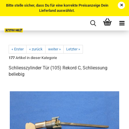
Bitte stelle sicher, dass Du für eine korrekte Preisanzeige Dein
Lieferland auswählst.
« Erster
« zurück
weiter »
Letzter »
177
Artikel in dieser Kategorie
Schliesszylinder Tür (105) Rekord C, Schliessung
beliebig