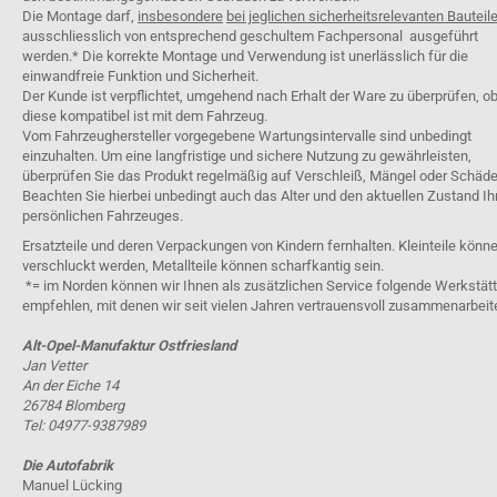
Die Montage darf,
insbesondere
bei jeglichen sicherheitsrelevanten Bauteil
ausschliesslich von entsprechend geschultem Fachpersonal ausgeführt
werden.* Die korrekte Montage und Verwendung ist unerlässlich für die
einwandfreie Funktion und Sicherheit.
Der Kunde ist verpflichtet, umgehend nach Erhalt der Ware zu überprüfen, o
diese kompatibel ist mit dem Fahrzeug.
Vom Fahrzeughersteller vorgegebene Wartungsintervalle sind unbedingt
einzuhalten. Um eine langfristige und sichere Nutzung zu gewährleisten,
überprüfen Sie das Produkt regelmäßig auf Verschleiß, Mängel oder Schäde
Beachten Sie hierbei unbedingt auch das Alter und den aktuellen Zustand Ih
persönlichen Fahrzeuges.
Ersatzteile und deren Verpackungen von Kindern fernhalten. Kleinteile könn
verschluckt werden, Metallteile können scharfkantig sein.
*= im Norden können wir Ihnen als zusätzlichen Service folgende Werkstät
empfehlen, mit denen wir seit vielen Jahren vertrauensvoll zusammenarbeit
Alt-Opel-Manufaktur Ostfriesland
Jan Vetter
An der Eiche 14
26784 Blomberg
Tel: 04977-9387989
Die Autofabrik
Manuel Lücking