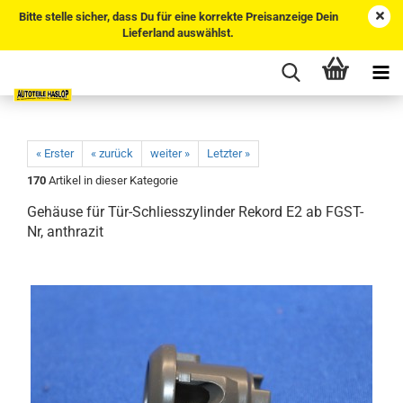
Bitte stelle sicher, dass Du für eine korrekte Preisanzeige Dein
Lieferland auswählst.
« Erster
« zurück
weiter »
Letzter »
170
Artikel in dieser Kategorie
Gehäuse für Tür-Schliesszylinder Rekord E2 ab FGST-
Nr, anthrazit