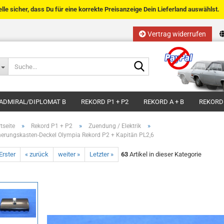
telle sicher, dass Du für eine korrekte Preisanzeige Dein Lieferland auswählst.
Vertrag widerrufen
Sprache auswählen
Suche...
E-Mail
Lieferland
ADMIRAL/DIPLOMAT B
REKORD P1 + P2
REKORD A + B
REKORD
Passwort
»
»
»
tseite
Rekord P1 + P2
Zuendung / Elektrik
herungskasten-Deckel Olympia Rekord P2 + Kapitän PL2,6
Erster
« zurück
weiter »
Letzter »
63
Artikel in dieser Kategorie
Kundenkonto anlegen
Passwort vergessen?