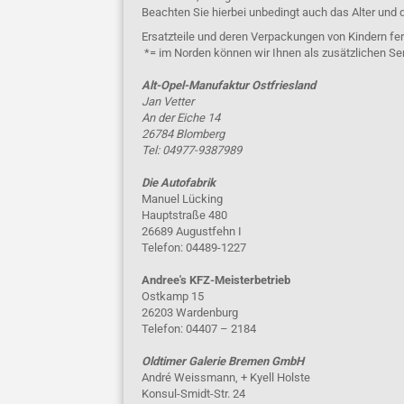
Beachten Sie hierbei unbedingt auch das Alter und 
Ersatzteile und deren Verpackungen von Kindern fer
*= im Norden können wir Ihnen als zusätzlichen Se
Alt-Opel-Manufaktur Ostfriesland
Jan Vetter
An der Eiche 14
26784 Blomberg
Tel: 04977-9387989
Die Autofabrik
Manuel Lücking
Hauptstraße 480
26689 Augustfehn I
Telefon: 04489-1227
Andree's KFZ-Meisterbetrieb
Ostkamp 15
26203 Wardenburg
Telefon: 04407 – 2184
Oldtimer Galerie Bremen GmbH
André Weissmann, + Kyell Holste
Konsul-Smidt-Str. 24