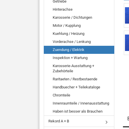
Getriebe
Hinterachse
Karosserie / Dichtungen
Motor / Kupplung
Kuehlung / Heizung
Vorderachse / Lenkung
Zuendung / Elektrik
Inspektion + Wartung
Karosserie-Ausstattung +
Zubehörteile
Raritaeten / Restbestaende
Handbuecher + Teilekataloge
Chromteile
Innenraumteile / Innenausstattung
Haben ist besser als Brauchen
Rekord A + B