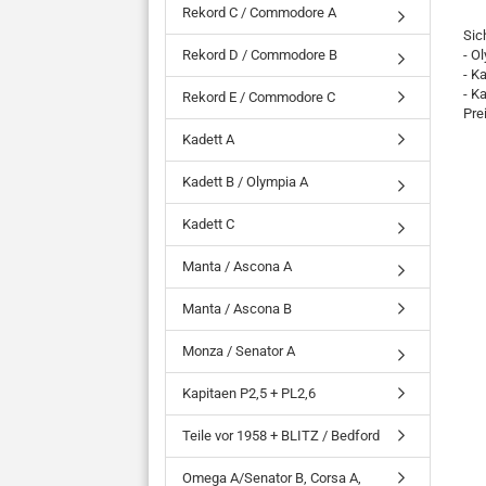
Rekord C / Commodore A
Sic
Rekord D / Commodore B
- O
- K
- K
Rekord E / Commodore C
Pre
Kadett A
Kadett B / Olympia A
Kadett C
Manta / Ascona A
Manta / Ascona B
Monza / Senator A
Kapitaen P2,5 + PL2,6
Teile vor 1958 + BLITZ / Bedford
Omega A/Senator B, Corsa A,