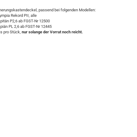
herungskastendeckel, passend bei folgenden Modellen:
lympia Rekord PII, alle
apitän P2,6 ab FGST-Nr 12500
apiän PL 2,6 ab FGST-Nr 12445
is pro Stück,
nur solange der Vorrat noch reicht.