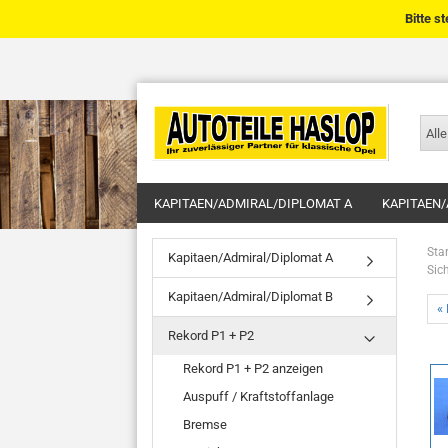
Bitte s
Alle
KAPITAEN/ADMIRAL/DIPLOMAT A
KAPITAEN/
Star
Kapitaen/Admiral/Diplomat A
Sic
Kapitaen/Admiral/Diplomat B
« 
Rekord P1 + P2
Rekord P1 + P2 anzeigen
Auspuff / Kraftstoffanlage
Bremse