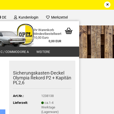
DE
Kundenlogin
Merkzettel
Ihr Warenkorb
Mindestbestellwert
10,00 Euro
0,00 EUR
 C / COMMODORE A
WEITERE
Sicherungskasten-Deckel
Olympia Rekord P2 + Kapitän
PL2,6
Art.Nr.:
1238138
Lieferzeit:
ca.1-4
Werktage
(Lagerware)