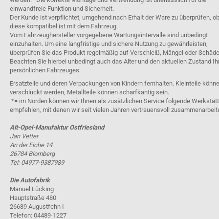
einwandfreie Funktion und Sicherheit.
Der Kunde ist verpflichtet, umgehend nach Erhalt der Ware zu überprüfen, o
diese kompatibel ist mit dem Fahrzeug.
Vom Fahrzeughersteller vorgegebene Wartungsintervalle sind unbedingt
einzuhalten. Um eine langfristige und sichere Nutzung zu gewährleisten,
überprüfen Sie das Produkt regelmäßig auf Verschleiß, Mängel oder Schäde
Beachten Sie hierbei unbedingt auch das Alter und den aktuellen Zustand Ih
persönlichen Fahrzeuges.
Ersatzteile und deren Verpackungen von Kindern fernhalten. Kleinteile könn
verschluckt werden, Metallteile können scharfkantig sein.
*= im Norden können wir Ihnen als zusätzlichen Service folgende Werkstät
empfehlen, mit denen wir seit vielen Jahren vertrauensvoll zusammenarbeit
Alt-Opel-Manufaktur Ostfriesland
Jan Vetter
An der Eiche 14
26784 Blomberg
Tel: 04977-9387989
Die Autofabrik
Manuel Lücking
Hauptstraße 480
26689 Augustfehn I
Telefon: 04489-1227