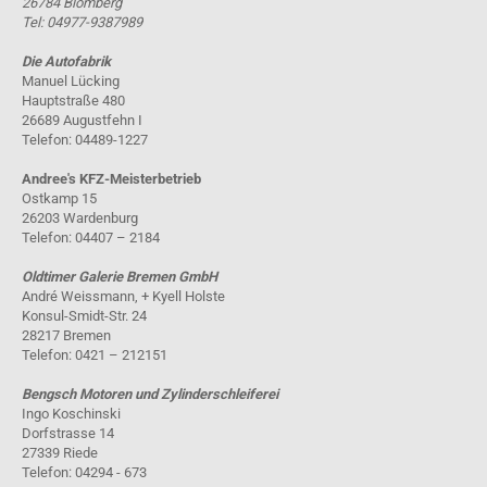
26784 Blomberg
Tel: 04977-9387989
Die Autofabrik
Manuel Lücking
Hauptstraße 480
26689 Augustfehn I
Telefon: 04489-1227
Andree's KFZ-Meisterbetrieb
Ostkamp 15
26203 Wardenburg
Telefon: 04407 – 2184
Oldtimer Galerie Bremen GmbH
André Weissmann, + Kyell Holste
Konsul-Smidt-Str. 24
28217 Bremen
Telefon: 0421 – 212151
Bengsch Motoren und Zylinderschleiferei
Ingo Koschinski
Dorfstrasse 14
27339 Riede
Telefon: 04294 - 673