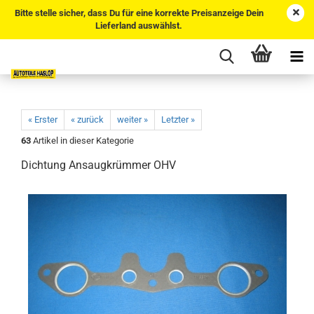
Bitte stelle sicher, dass Du für eine korrekte Preisanzeige Dein
Lieferland auswählst.
« Erster
« zurück
weiter »
Letzter »
63
Artikel in dieser Kategorie
Dichtung Ansaugkrümmer OHV