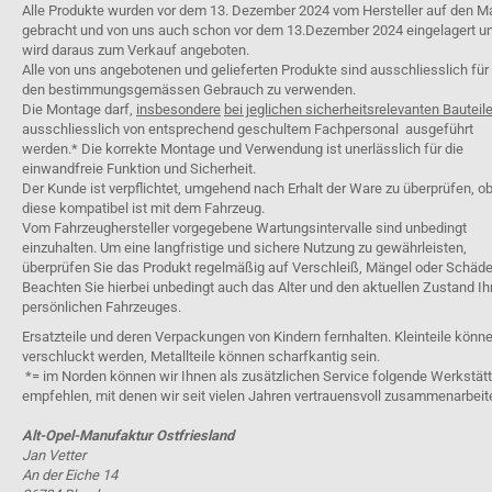
Alle Produkte wurden vor dem 13. Dezember 2024 vom Hersteller auf den M
gebracht und von uns auch schon vor dem 13.Dezember 2024 eingelagert u
wird daraus zum Verkauf angeboten.
Alle von uns angebotenen und gelieferten Produkte sind ausschliesslich für
den bestimmungsgemässen Gebrauch zu verwenden.
Die Montage darf,
insbesondere
bei jeglichen sicherheitsrelevanten Bauteil
ausschliesslich von entsprechend geschultem Fachpersonal ausgeführt
werden.* Die korrekte Montage und Verwendung ist unerlässlich für die
einwandfreie Funktion und Sicherheit.
Der Kunde ist verpflichtet, umgehend nach Erhalt der Ware zu überprüfen, o
diese kompatibel ist mit dem Fahrzeug.
Vom Fahrzeughersteller vorgegebene Wartungsintervalle sind unbedingt
einzuhalten. Um eine langfristige und sichere Nutzung zu gewährleisten,
überprüfen Sie das Produkt regelmäßig auf Verschleiß, Mängel oder Schäde
Beachten Sie hierbei unbedingt auch das Alter und den aktuellen Zustand Ih
persönlichen Fahrzeuges.
Ersatzteile und deren Verpackungen von Kindern fernhalten. Kleinteile könn
verschluckt werden, Metallteile können scharfkantig sein.
*= im Norden können wir Ihnen als zusätzlichen Service folgende Werkstät
empfehlen, mit denen wir seit vielen Jahren vertrauensvoll zusammenarbeit
Alt-Opel-Manufaktur Ostfriesland
Jan Vetter
An der Eiche 14