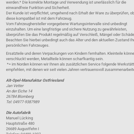
werden.* Die korrekte Montage und Verwendung ist unerlässlich für die
einwandfreie Funktion und Sicherheit.
Der Kunde ist verpflichtet, umgehend nach Erhalt der Ware zu überprüfen, o
diese kompatibel ist mit dem Fahrzeug.
Vom Fahrzeughersteller vorgegebene Wartungsintervalle sind unbedingt
einzuhalten. Um eine langfristige und sichere Nutzung zu gewährleisten,
überprüfen Sie das Produkt regelmäßig auf Verschleiß, Mängel oder Schäde
Beachten Sie hierbei unbedingt auch das Alter und den aktuellen Zustand Ih
persönlichen Fahrzeuges.
Ersatzteile und deren Verpackungen von Kindern fernhalten. Kleinteile könn
verschluckt werden, Metallteile können scharfkantig sein.
*= im Norden können wir Ihnen als zusätzlichen Service folgende Werkstät
empfehlen, mit denen wir seit vielen Jahren vertrauensvoll zusammenarbeit
Alt-Opel-Manufaktur Ostfriesland
Jan Vetter
An der Eiche 14
26784 Blomberg
Tel: 04977-9387989
Die Autofabrik
Manuel Lücking
Hauptstraße 480
26689 Augustfehn I