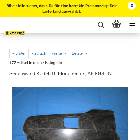
Bitte stelle sicher, dass Du für eine korrekte Preisanzeige Dein
Lieferland auswählst.
« Erster
« zurück
weiter »
Letzter »
177
Artikel in dieser Kategorie
Seitenwand Kadett B 4-türig rechts, AB FGST-Nr