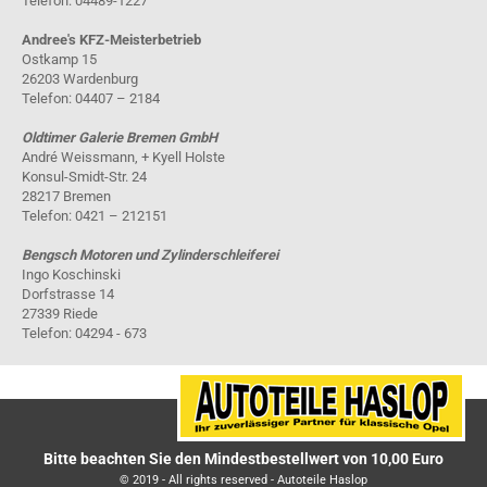
Telefon: 04489-1227
Andree's KFZ-Meisterbetrieb
Ostkamp 15
26203 Wardenburg
Telefon: 04407 – 2184
Oldtimer Galerie Bremen GmbH
André Weissmann, + Kyell Holste
Konsul-Smidt-Str. 24
28217 Bremen
Telefon: 0421 – 212151
Bengsch Motoren und Zylinderschleiferei
Ingo Koschinski
Dorfstrasse 14
27339 Riede
Telefon: 04294 - 673
Bitte beachten Sie den Mindestbestellwert von 10,00 Euro
© 2019 - All rights reserved - Autoteile Haslop