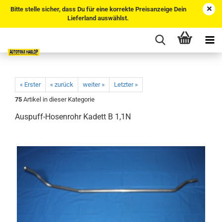
Bitte stelle sicher, dass Du für eine korrekte Preisanzeige Dein
Lieferland auswählst.
« Erster
« zurück
weiter »
Letzter »
75
Artikel in dieser Kategorie
Auspuff-Hosenrohr Kadett B 1,1N