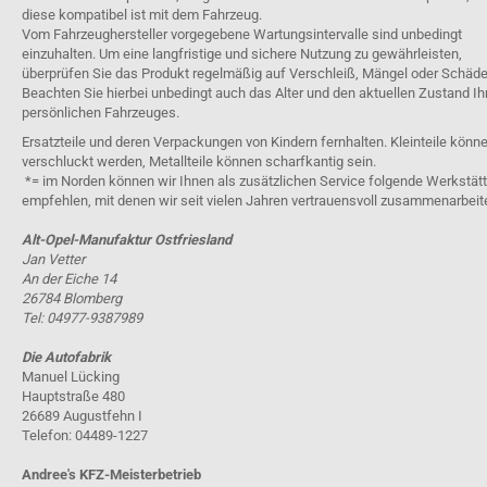
diese kompatibel ist mit dem Fahrzeug.
Vom Fahrzeughersteller vorgegebene Wartungsintervalle sind unbedingt
einzuhalten. Um eine langfristige und sichere Nutzung zu gewährleisten,
überprüfen Sie das Produkt regelmäßig auf Verschleiß, Mängel oder Schäde
Beachten Sie hierbei unbedingt auch das Alter und den aktuellen Zustand Ih
persönlichen Fahrzeuges.
Ersatzteile und deren Verpackungen von Kindern fernhalten. Kleinteile könn
verschluckt werden, Metallteile können scharfkantig sein.
*= im Norden können wir Ihnen als zusätzlichen Service folgende Werkstät
empfehlen, mit denen wir seit vielen Jahren vertrauensvoll zusammenarbeit
Alt-Opel-Manufaktur Ostfriesland
Jan Vetter
An der Eiche 14
26784 Blomberg
Tel: 04977-9387989
Die Autofabrik
Manuel Lücking
Hauptstraße 480
26689 Augustfehn I
Telefon: 04489-1227
Andree's KFZ-Meisterbetrieb