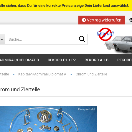
telle sicher, dass Du für eine korrekte Preisanzeige Dein Lieferland auswählst.
Vertrag widerrufen
Sprache auswählen
Suche...
E-Mail
Lieferland
ADMIRAL/DIPLOMAT B
REKORD P1 + P2
REKORD A + B
REKORD
Passwort
»
»
tseite
Kapitaen/Admiral/Diplomat A
Chrom und Zierteile
rom und Zierteile
Kundenkonto anlegen
Passwort vergessen?