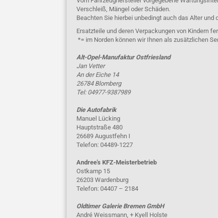
Vom Fahrzeughersteller vorgegebene Wartungsinterva
Verschleiß, Mängel oder Schäden.
Beachten Sie hierbei unbedingt auch das Alter und 
Ersatzteile und deren Verpackungen von Kindern fer
*= im Norden können wir Ihnen als zusätzlichen Se
Alt-Opel-Manufaktur Ostfriesland
Jan Vetter
An der Eiche 14
26784 Blomberg
Tel: 04977-9387989
Die Autofabrik
Manuel Lücking
Hauptstraße 480
26689 Augustfehn I
Telefon: 04489-1227
Andree's KFZ-Meisterbetrieb
Ostkamp 15
26203 Wardenburg
Telefon: 04407 – 2184
Oldtimer Galerie Bremen GmbH
André Weissmann, + Kyell Holste