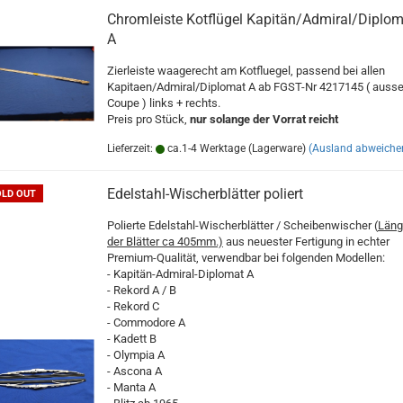
Chromleiste Kotflügel Kapitän/Admiral/Diplo
A
Zierleiste waagerecht am Kotfluegel, passend bei allen
Kapitaen/Admiral/Diplomat A ab FGST-Nr 4217145 ( ausse
Coupe ) links + rechts.
Preis pro Stück,
nur solange der Vorrat reicht
Lieferzeit:
ca.1-4 Werktage (Lagerware)
(Ausland abweiche
Edelstahl-Wischerblätter poliert
OLD OUT
Polierte Edelstahl-Wischerblätter / Scheibenwischer (
Läng
der Blätter ca 405mm.)
aus neuester Fertigung in echter
Premium-Qualität, verwendbar bei folgenden Modellen:
- Kapitän-Admiral-Diplomat A
- Rekord A / B
- Rekord C
- Commodore A
- Kadett B
- Olympia A
- Ascona A
- Manta A