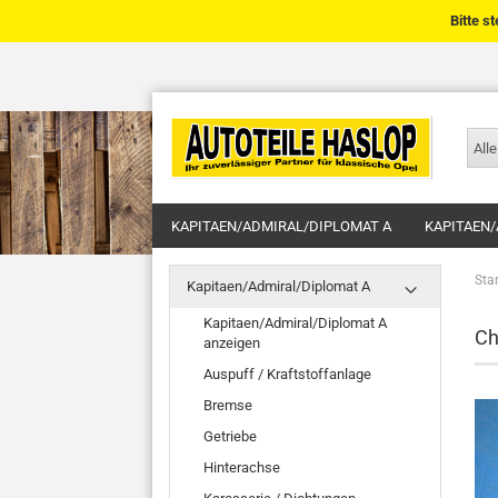
Bitte s
Alle
KAPITAEN/ADMIRAL/DIPLOMAT A
KAPITAEN/
Star
Kapitaen/Admiral/Diplomat A
Kapitaen/Admiral/Diplomat A
Ch
anzeigen
Auspuff / Kraftstoffanlage
Bremse
Getriebe
Hinterachse