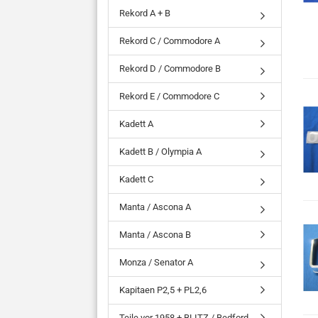
Rekord A + B
Rekord C / Commodore A
Rekord D / Commodore B
Rekord E / Commodore C
Kadett A
Kadett B / Olympia A
Kadett C
Manta / Ascona A
Manta / Ascona B
Monza / Senator A
Kapitaen P2,5 + PL2,6
Teile vor 1958 + BLITZ / Bedford