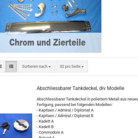
Sortieren nach
pro Seite
Sortieren nach
32 pro Seite
Abschliessbarer Tankdeckel, div Modelle
Abschliessbarer Tankdeckel in poliertem Metall aus neues
Fertigung, passend bei folgenden Modellen:
- Kapitaen / Admiral / Diplomat A
- Kapitaen / Admiral / Diplomat B
- Kadett A
- Kadett B
- Commodore A
- Rekord A