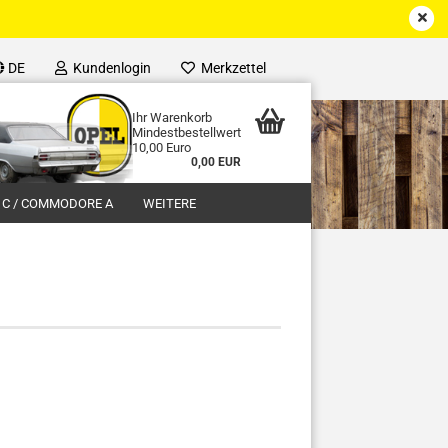
DE
Kundenlogin
Merkzettel
Ihr Warenkorb
Mindestbestellwert
10,00 Euro
0,00 EUR
 C / COMMODORE A
WEITERE