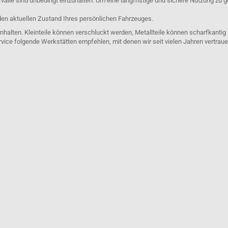
lle sind unbedingt einzuhalten. Um eine langfristige und sichere Nutzung zu g
den aktuellen Zustand Ihres persönlichen Fahrzeuges.
nhalten. Kleinteile können verschluckt werden, Metallteile können scharfkantig
rvice folgende Werkstätten empfehlen, mit denen wir seit vielen Jahren vertra