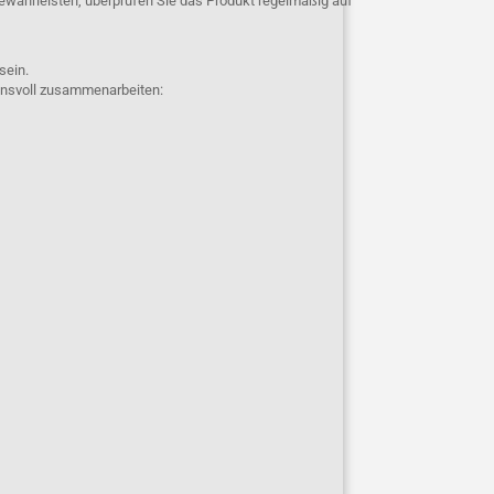
ewährleisten, überprüfen Sie das Produkt regelmäßig auf
 sein.
uensvoll zusammenarbeiten: