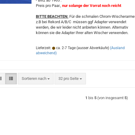
- Blitz ab 1965 .
Preis pro Paar.,
nur solange der Vorrat noch reicht
BITTE BEACHTEN:
Für die schmalen Chrom-Wischerarme
z.B bei Rekord A/B/C müssen ggf Adapter verwendet
werden, die wir leider nicht anbieten können. Alternativ
können sie die Adapter Ihrer alten Wischer verwenden.
Lieferzeit:
ca. 2-7 Tage (ausser Abverkäufe)
(Ausland
abweichend)
Sortieren nach
pro Seite
Sortieren nach
32 pro Seite
1
bis
5
(von insgesamt
5
)