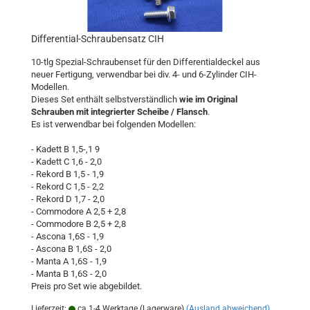
Differential-Schraubensatz CIH
10-tlg Spezial-Schraubenset für den Differentialdeckel aus
neuer Fertigung, verwendbar bei div. 4- und 6-Zylinder CIH-
Modellen.
Dieses Set enthält selbstverständlich
wie im Original
Schrauben mit integrierter Scheibe / Flansch
.
Es ist verwendbar bei folgenden Modellen:
- Kadett B 1,5-,1 9
- Kadett C 1,6 - 2,0
- Rekord B 1,5 - 1,9
- Rekord C 1,5 - 2,2
- Rekord D 1,7 - 2,0
- Commodore A 2,5 + 2,8
- Commodore B 2,5 + 2,8
- Ascona 1,6S - 1,9
- Ascona B 1,6S - 2,0
- Manta A 1,6S - 1,9
- Manta B 1,6S - 2,0
Preis pro Set wie abgebildet.
Lieferzeit:
ca.1-4 Werktage (Lagerware)
(Ausland abweichend)