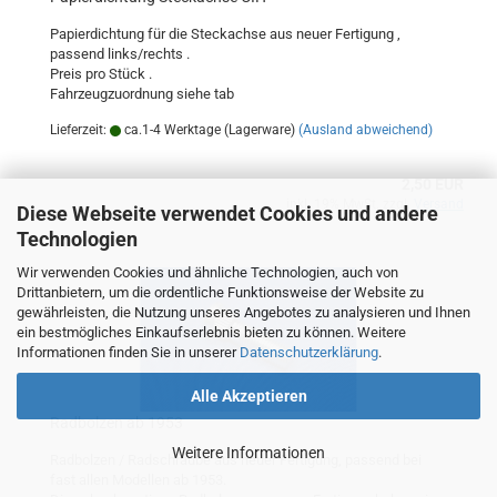
Papierdichtung für die Steckachse aus neuer Fertigung ,
passend links/rechts .
Preis pro Stück .
Fahrzeugzuordnung siehe tab
Lieferzeit:
ca.1-4 Werktage (Lagerware)
(Ausland abweichend)
2,50 EUR
inkl. 19% MwSt. zzgl.
Versand
Diese Webseite verwendet Cookies und andere
Technologien
Wir verwenden Cookies und ähnliche Technologien, auch von
Drittanbietern, um die ordentliche Funktionsweise der Website zu
gewährleisten, die Nutzung unseres Angebotes zu analysieren und Ihnen
ein bestmögliches Einkaufserlebnis bieten zu können. Weitere
Informationen finden Sie in unserer
Datenschutzerklärung
.
Alle Akzeptieren
Radbolzen ab 1953
Weitere Informationen
Radbolzen / Radschraube aus neuer Fertigung, passend bei
fast allen Modellen ab 1953.