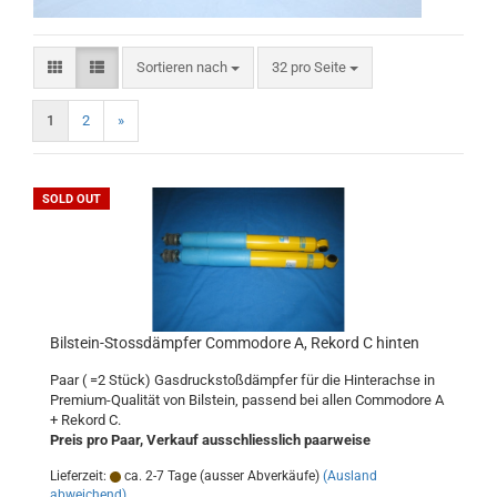
Sortieren nach
pro Seite
Sortieren nach
32 pro Seite
1
2
»
SOLD OUT
Bilstein-Stossdämpfer Commodore A, Rekord C hinten
Paar ( =2 Stück) Gasdruckstoßdämpfer für die Hinterachse in
Premium-Qualität von Bilstein, passend bei allen Commodore A
+ Rekord C.
Preis pro Paar, Verkauf ausschliesslich paarweise
Lieferzeit:
ca. 2-7 Tage (ausser Abverkäufe)
(Ausland
abweichend)