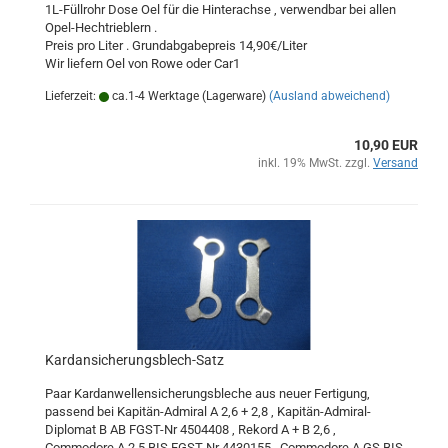
1L-Füllrohr Dose Oel für die Hinterachse , verwendbar bei allen
Opel-Hechtrieblern .
Preis pro Liter . Grundabgabepreis 14,90€/Liter
Wir liefern Oel von Rowe oder Car1
Lieferzeit:
ca.1-4 Werktage (Lagerware)
(Ausland abweichend)
10,90 EUR
inkl. 19% MwSt. zzgl.
Versand
Kardansicherungsblech-Satz
Paar Kardanwellensicherungsbleche aus neuer Fertigung,
passend bei Kapitän-Admiral A 2,6 + 2,8 , Kapitän-Admiral-
Diplomat B AB FGST-Nr 4504408 , Rekord A + B 2,6 ,
Commodore A 2,5 BIS FGST-Nr 4430155 , Commodore A GS BIS