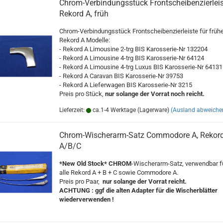
Chrom-Verbindungsstück Frontscheibenzierlei
Rekord A, früh
Chrom-Verbindungsstück Frontscheibenzierleiste für früh
Rekord A Modelle:
- Rekord A Limousine 2-trg BIS Karosserie-Nr 132204
- Rekord A Limousine 4-trg BIS Karosserie-Nr 64124
- Rekord A Limousine 4-trg Luxus BIS Karosserie-Nr 64131
- Rekord A Caravan BIS Karosserie-Nr 39753
- Rekord A Lieferwagen BIS Karosserie-Nr 3215
Preis pro Stück,
nur solange der Vorrat noch reicht.
Lieferzeit:
ca.1-4 Werktage (Lagerware)
(Ausland abweiche
Chrom-Wischerarm-Satz Commodore A, Rekor
A/B/C
*New Old Stock*
CHROM
-Wischerarm-Satz, verwendbar f
alle Rekord A + B + C sowie Commodore A.
Preis pro Paar,
nur solange der Vorrat reicht.
ACHTUNG : ggf die alten Adapter für die Wischerblätter
wiederverwenden !