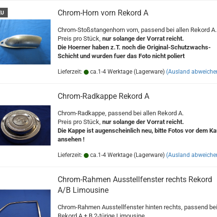
Chrom-Horn vorn Rekord A
EU
Chrom-Stoßstangenhorn vorn, passend bei allen Rekord A.
Preis pro Stück,
nur solange der Vorrat reicht.
Die Hoerner haben z.T. noch die Original-Schutzwachs-
Schicht und wurden fuer das Foto nicht poliert
Lieferzeit:
ca.1-4 Werktage (Lagerware)
(Ausland abweiche
Chrom-Radkappe Rekord A
Chrom-Radkappe, passend bei allen Rekord A.
Preis pro Stück,
nur solange der Vorrat reicht.
Die Kappe ist augenscheinlich neu, bitte Fotos vor dem Ka
ansehen !
Lieferzeit:
ca.1-4 Werktage (Lagerware)
(Ausland abweiche
Chrom-Rahmen Ausstellfenster rechts Rekord
A/B Limousine
Chrom-Rahmen Ausstellfenster hinten rechts, passend be
Rekord A + B 2-türige Limousine.