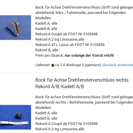
Bock für Achse Drehfensterverschluss (Griff rund geboge
abstehend) links / Fahrerseite, passend bei folgenden
Modellen:
Kadett A, alle
Kadett B, alle
Rekord A Coupé ab FGST-Nr 3105498
Rekord A 2-trg Limousine,alle
Rekord A 4TL Luxus ab FGST-Nr 3105498
Rekord B, alle
Preis pro Stueck,
nur solange der Vorrat reicht
Lieferzeit:
ca.1-4 Werktage (Lagerware)
(Ausland abweiche
Bock für Achse Drehfensterverschluss rechts
Rekord A/B, Kadett A/B
Bock für Achse Drehfensterverschluss (Griff rund geboge
abstehend) rechts / Beifahrerseite, passend bei folgende
Modellen:
Kadett A, alle
Kadett B, alle
Rekord A Coupé ab FGST-Nr 3105498
Rekord A 2-trg Limousine,alle