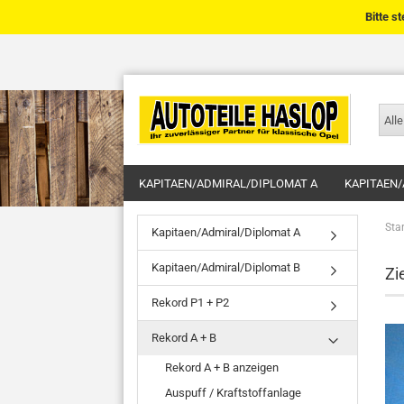
Bitte s
Alle
KAPITAEN/ADMIRAL/DIPLOMAT A
KAPITAEN/
Star
Kapitaen/Admiral/Diplomat A
Kapitaen/Admiral/Diplomat B
Zi
Rekord P1 + P2
Rekord A + B
Rekord A + B anzeigen
Auspuff / Kraftstoffanlage