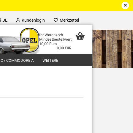
DE
Kundenlogin
Merkzettel
Ihr Warenkorb
Mindestbestellwert
10,00 Euro
0,00 EUR
 C / COMMODORE A
WEITERE