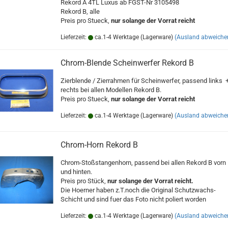
Rekord A 4TL Luxus ab FGST-Nr 3105498
Rekord B, alle
Preis pro Stueck,
nur solange der Vorrat reicht
Lieferzeit:
ca.1-4 Werktage (Lagerware)
(Ausland abweiche
Chrom-Blende Scheinwerfer Rekord B
Zierblende / Zierrahmen für Scheinwerfer, passend links 
rechts bei allen Modellen Rekord B.
Preis pro Stueck,
nur solange der Vorrat reicht
Lieferzeit:
ca.1-4 Werktage (Lagerware)
(Ausland abweiche
Chrom-Horn Rekord B
Chrom-Stoßstangenhorn, passend bei allen Rekord B vorn
und hinten.
Preis pro Stück,
nur solange der Vorrat reicht.
Die Hoerner haben z.T.noch die Original Schutzwachs-
Schicht und sind fuer das Foto nicht poliert worden
Lieferzeit:
ca.1-4 Werktage (Lagerware)
(Ausland abweiche