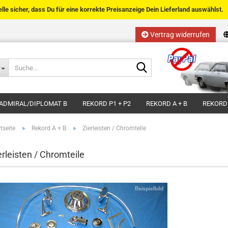
telle sicher, dass Du für eine korrekte Preisanzeige Dein Lieferland auswählst.
Vertrag widerrufen
Sprache auswählen
Suche...
E-Mail
Lieferland
ADMIRAL/DIPLOMAT B
REKORD P1 + P2
REKORD A + B
REKORD
Passwort
»
»
tseite
Rekord A + B
Zierleisten / Chromteile
erleisten / Chromteile
Kundenkonto anlegen
Passwort vergessen?