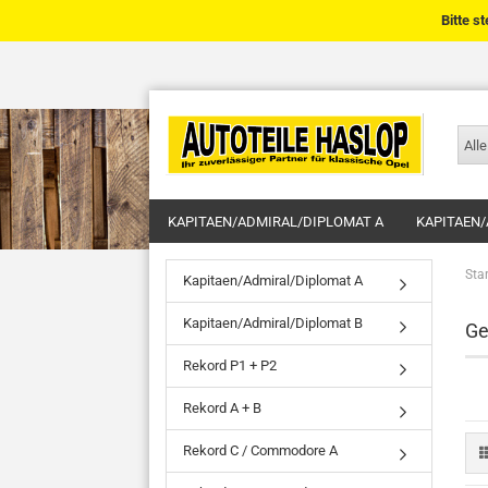
Bitte s
Alle
KAPITAEN/ADMIRAL/DIPLOMAT A
KAPITAEN/
Star
Kapitaen/Admiral/Diplomat A
Kapitaen/Admiral/Diplomat B
Ge
Rekord P1 + P2
Rekord A + B
Rekord C / Commodore A