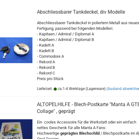
Abschliessbarer Tankdeckel, div Modelle
Abschliessbarer Tankdeckel in poliertem Metall aus neues
Fertigung, passend bei folgenden Modellen:
- Kapitaen / Admiral / Diplomat A
- Kapitaen / Admiral / Diplomat B
- Kadett A
- Kadett B
- Commodore A
- Rekord A
- Rekord B
- Rekord C
Preis pro Stück
Lieferzeit:
ca.1-4 Werktage (Lagerware)
(Ausland abweiche
ALTOPELHILFE - Blech-Postkarte "Manta A GT
Collage" , geprägt
Ein cooles Accessoire für die Werkstatt oder ein einfach
nettes Geschenk für alle Manta A Fans:
Hochwertige
geprägtes Blechschild
/ Blechpostkarte im Al
Opel-Design.