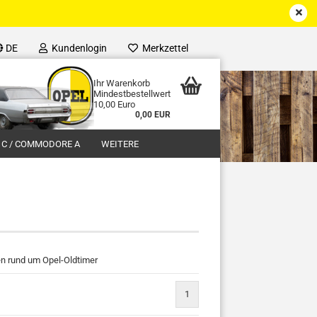
DE
Kundenlogin
Merkzettel
Ihr Warenkorb
Mindestbestellwert
10,00 Euro
0,00 EUR
 C / COMMODORE A
WEITERE
en rund um Opel-Oldtimer
1