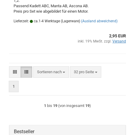
1,2.
Passend Kadett ABC, Manta AB, Ascona AB.
Preis pro Set wie abgebildet für einen Motor.
Lieferzeit:
ca.1-4 Werktage (Lagerware)
(Ausland abweichend)
2,95 EUR
inkl. 19% MwSt. zzgl.
Versand
Sortieren nach
pro Seite
Sortieren nach
32 pro Seite
1
1
bis
19
(von insgesamt
19
)
Bestseller