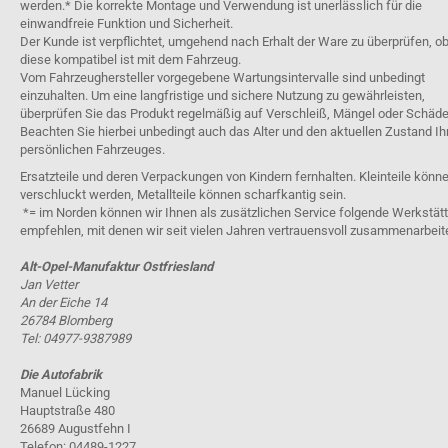
werden.* Die korrekte Montage und Verwendung ist unerlässlich für die
einwandfreie Funktion und Sicherheit.
Der Kunde ist verpflichtet, umgehend nach Erhalt der Ware zu überprüfen, o
diese kompatibel ist mit dem Fahrzeug.
Vom Fahrzeughersteller vorgegebene Wartungsintervalle sind unbedingt
einzuhalten. Um eine langfristige und sichere Nutzung zu gewährleisten,
überprüfen Sie das Produkt regelmäßig auf Verschleiß, Mängel oder Schäde
Beachten Sie hierbei unbedingt auch das Alter und den aktuellen Zustand Ih
persönlichen Fahrzeuges.
Ersatzteile und deren Verpackungen von Kindern fernhalten. Kleinteile könn
verschluckt werden, Metallteile können scharfkantig sein.
*= im Norden können wir Ihnen als zusätzlichen Service folgende Werkstät
empfehlen, mit denen wir seit vielen Jahren vertrauensvoll zusammenarbeit
Alt-Opel-Manufaktur Ostfriesland
Jan Vetter
An der Eiche 14
26784 Blomberg
Tel: 04977-9387989
Die Autofabrik
Manuel Lücking
Hauptstraße 480
26689 Augustfehn I
Telefon: 04489-1227