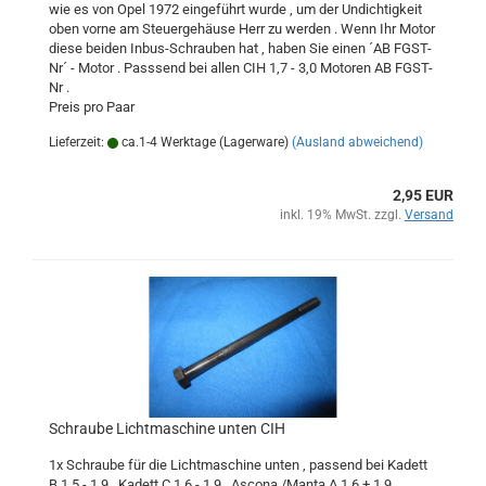
wie es von Opel 1972 eingeführt wurde , um der Undichtigkeit
oben vorne am Steuergehäuse Herr zu werden . Wenn Ihr Motor
diese beiden Inbus-Schrauben hat , haben Sie einen ´AB FGST-
Nr´ - Motor . Passsend bei allen CIH 1,7 - 3,0 Motoren AB FGST-
Nr .
Preis pro Paar
Lieferzeit:
ca.1-4 Werktage (Lagerware)
(Ausland abweichend)
2,95 EUR
inkl. 19% MwSt. zzgl.
Versand
Schraube Lichtmaschine unten CIH
1x Schraube für die Lichtmaschine unten , passend bei Kadett
B 1,5 - 1,9 , Kadett C 1,6 - 1,9 , Ascona /Manta A 1,6 + 1,9 ,