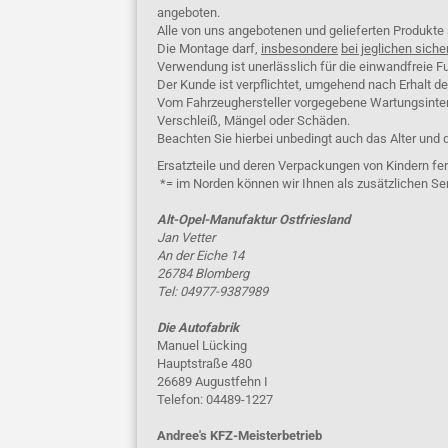
angeboten.
Alle von uns angebotenen und gelieferten Produkt
Die Montage darf,
insbesondere
bei jeglichen siche
Verwendung ist unerlässlich für die einwandfreie Fu
Der Kunde ist verpflichtet, umgehend nach Erhalt d
Vom Fahrzeughersteller vorgegebene Wartungsinterva
Verschleiß, Mängel oder Schäden.
Beachten Sie hierbei unbedingt auch das Alter und 
Ersatzteile und deren Verpackungen von Kindern fer
*= im Norden können wir Ihnen als zusätzlichen Se
Alt-Opel-Manufaktur Ostfriesland
Jan Vetter
An der Eiche 14
26784 Blomberg
Tel: 04977-9387989
Die Autofabrik
Manuel Lücking
Hauptstraße 480
26689 Augustfehn I
Telefon: 04489-1227
Andree's KFZ-Meisterbetrieb