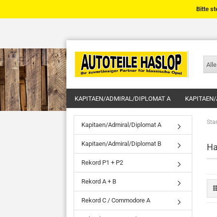
Bitte s
Alle
KAPITAEN/ADMIRAL/DIPLOMAT A
KAPITAEN/
Star
Kapitaen/Admiral/Diplomat A
Kapitaen/Admiral/Diplomat B
Ha
Rekord P1 + P2
Rekord A + B
Rekord C / Commodore A