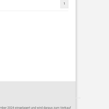
1
mber 2024 eingelagert und wird daraus zum Verkauf