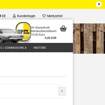
DE
Kundenlogin
Merkzettel
Ihr Warenkorb
Mindestbestellwert
10,00 Euro
0,00 EUR
 C / COMMODORE A
WEITERE
1