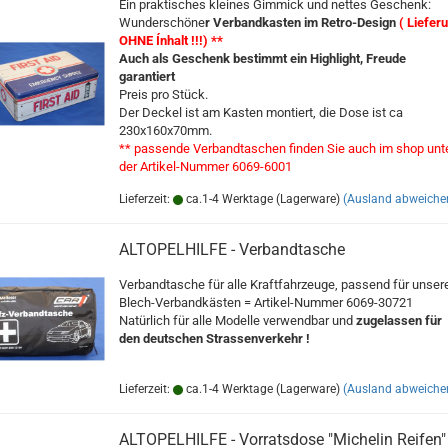
Ein praktisches kleines Gimmick und nettes Geschenk:
Wunderschöne
r Verbandkasten im Retro-Design
( Liefer
OHNE Ínhalt !!!) **
Auch als Geschenk bestimmt ein Highlight, Freude
garantiert
Preis pro Stück.
Der Deckel ist am Kasten montiert, die Dose ist ca
230x160x70mm.
** passende Verbandtaschen finden Sie auch im shop unt
der Artikel-Nummer 6069-6001
Lieferzeit:
ca.1-4 Werktage (Lagerware)
(Ausland abweiche
ALTOPELHILFE - Verbandtasche
Verbandtasche für alle Kraftfahrzeuge, passend für unser
Blech-Verbandkästen = Artikel-Nummer 6069-30721
Natürlich für alle Modelle verwendbar und
zugelassen für
den deutschen Strassenverkehr !
Lieferzeit:
ca.1-4 Werktage (Lagerware)
(Ausland abweiche
ALTOPELHILFE - Vorratsdose "Michelin Reifen"