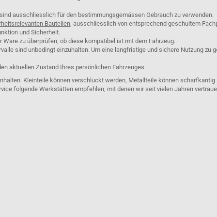
e sind ausschliesslich für den bestimmungsgemässen Gebrauch zu verwenden.
rheitsrelevanten Bauteilen
, ausschliesslich von entsprechend geschultem Fach
nktion und Sicherheit.
er Ware zu überprüfen, ob diese kompatibel ist mit dem Fahrzeug.
lle sind unbedingt einzuhalten. Um eine langfristige und sichere Nutzung zu g
den aktuellen Zustand Ihres persönlichen Fahrzeuges.
nhalten. Kleinteile können verschluckt werden, Metallteile können scharfkantig
rvice folgende Werkstätten empfehlen, mit denen wir seit vielen Jahren vertra