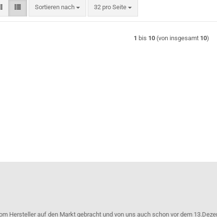
Sortieren nach
pro Seite
Sortieren nach
32 pro Seite
1
bis
10
(von insgesamt
10
)
om Hersteller auf den Markt gebracht und von uns auch schon vor dem 13.Deze