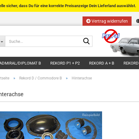
telle sicher, dass Du für eine korrekte Preisanzeige Dein Lieferland auswählst.
Vertrag widerrufen
Sprache auswählen
Suche...
E-Mail
Lieferland
ADMIRAL/DIPLOMAT B
REKORD P1 + P2
REKORD A + B
REKORD
Passwort
»
»
tseite
Rekord D / Commodore B
Hinterachse
nterachse
Kundenkonto anlegen
Passwort vergessen?