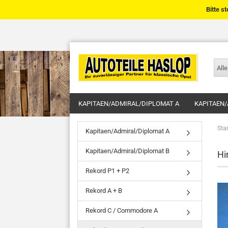
Bitte s
Alle
KAPITAEN/ADMIRAL/DIPLOMAT A
KAPITAEN/
Star
Kapitaen/Admiral/Diplomat A
Kapitaen/Admiral/Diplomat B
Hi
Rekord P1 + P2
Rekord A + B
Rekord C / Commodore A