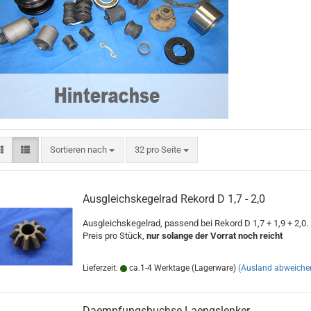
Sortieren nach
pro Seite
Sortieren nach
32 pro Seite
Ausgleichskegelrad Rekord D 1,7 - 2,0
Ausgleichskegelrad, passend bei Rekord D 1,7 + 1,9 + 2,0.
Preis pro Stück,
nur solange der Vorrat noch reicht
Lieferzeit:
ca.1-4 Werktage (Lagerware)
(Ausland abweiche
Daempfungsbuchse Laengslenker