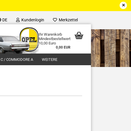
DE
Kundenlogin
Merkzettel
Ihr Warenkorb
Mindestbestellwert
10,00 Euro
0,00 EUR
 C / COMMODORE A
WEITERE