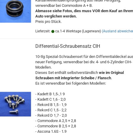
Kardanwellendaempfungsring aus neuer Fertigung,
verwendbar bei Commodore A + B.
Abmasse siehe Fotos, dies muss VOR dem Kauf an Ihre
Auto verglichen werden.
Preis pro Stück.
Lieferzeit:
ca.1-4 Werktage (Lagerware)
(Ausland abweiche
Differential-Schraubensatz CIH
10-tlg Spezial-Schraubenset für den Differentialdeckel au
neuer Fertigung, verwendbar bei div. 4- und 6-Zylinder CIH-
Modellen.
Dieses Set enthält selbstverständlich
wie im Original
Schrauben mit integrierter Scheibe / Flansch
.
Es ist verwendbar bei folgenden Modellen:
- Kadett B 1,5-,1 9
- Kadett C 1,6 - 2,0
- Rekord B 1,5 - 1,9
- Rekord C 1,5 - 2,2
- Rekord D 1,7 - 2,0
- Commodore A 2,5 + 2,8
- Commodore B 2,5 + 2,8
- Ascona 1,6S - 1,9