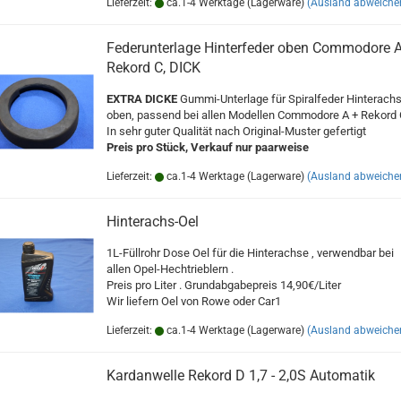
Lieferzeit:
ca.1-4 Werktage (Lagerware)
(Ausland abweiche
Federunterlage Hinterfeder oben Commodore A
Rekord C, DICK
EXTRA DICKE
Gummi-Unterlage für Spiralfeder Hinterach
oben, passend bei allen Modellen Commodore A + Rekord 
In sehr guter Qualität nach Original-Muster gefertigt
Preis pro Stück, Verkauf nur paarweise
Lieferzeit:
ca.1-4 Werktage (Lagerware)
(Ausland abweiche
Hinterachs-Oel
1L-Füllrohr Dose Oel für die Hinterachse , verwendbar bei
allen Opel-Hechtrieblern .
Preis pro Liter . Grundabgabepreis 14,90€/Liter
Wir liefern Oel von Rowe oder Car1
Lieferzeit:
ca.1-4 Werktage (Lagerware)
(Ausland abweiche
Kardanwelle Rekord D 1,7 - 2,0S Automatik