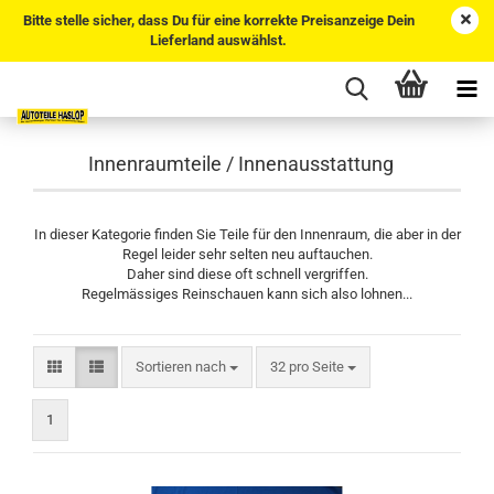
Bitte stelle sicher, dass Du für eine korrekte Preisanzeige Dein
Lieferland auswählst.
Innenraumteile / Innenausstattung
In dieser Kategorie finden Sie Teile für den Innenraum, die aber in der
Regel leider sehr selten neu auftauchen.
Daher sind diese oft schnell vergriffen.
Regelmässiges Reinschauen kann sich also lohnen...
Sortieren nach
pro Seite
Sortieren nach
32 pro Seite
1