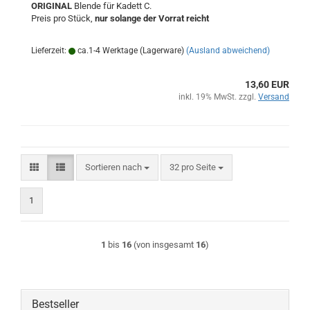
ORIGINAL
Blende für Kadett C.
Preis pro Stück,
nur solange der Vorrat reicht
Lieferzeit:
ca.1-4 Werktage (Lagerware)
(Ausland abweichend)
13,60 EUR
inkl. 19% MwSt. zzgl.
Versand
Sortieren nach
pro Seite
Sortieren nach
32 pro Seite
1
1
bis
16
(von insgesamt
16
)
Bestseller