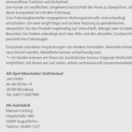
einwandfreie Funktion und Sicherheit.
Der Kunde ist verpflichtet, umgehend nach Erhalt der Ware zu überprüfen, o
diese kompatibel ist mit dem Fahrzeug.
Vom Fahrzeughersteller vorgegebene Wartungsintervalle sind unbedingt
einzuhalten. Um eine langfristige und sichere Nutzung zu gewährleisten,
überprüfen Sie das Produkt regelmäßig auf Verschleiß, Mängel oder Schäde
Beachten Sie hierbei unbedingt auch das Alter und den aktuellen Zustand Ih
persönlichen Fahrzeuges.
Ersatzteile und deren Verpackungen von Kindern fernhalten. Kleinteile könn
verschluckt werden, Metallteile können scharfkantig sein.
*= im Norden können wir Ihnen als zusätzlichen Service folgende Werkstät
empfehlen, mit denen wir seit vielen Jahren vertrauensvoll zusammenarbeit
Alt-Opel-Manufaktur Ostfriesland
Jan Vetter
An der Eiche 14
26784 Blomberg
Tel: 04977-9387989
Die Autofabrik
Manuel Lücking
Hauptstraße 480
26689 Augustfehn I
Telefon: 04489-1227