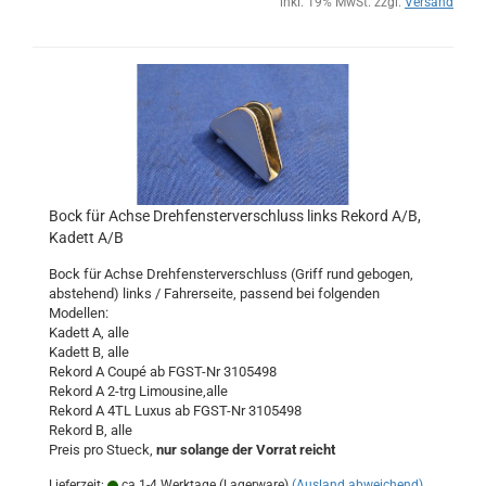
inkl. 19% MwSt. zzgl.
Versand
Bock für Achse Drehfensterverschluss links Rekord A/B,
Kadett A/B
Bock für Achse Drehfensterverschluss (Griff rund gebogen,
abstehend) links / Fahrerseite, passend bei folgenden
Modellen:
Kadett A, alle
Kadett B, alle
Rekord A Coupé ab FGST-Nr 3105498
Rekord A 2-trg Limousine,alle
Rekord A 4TL Luxus ab FGST-Nr 3105498
Rekord B, alle
Preis pro Stueck,
nur solange der Vorrat reicht
Lieferzeit:
ca.1-4 Werktage (Lagerware)
(Ausland abweichend)