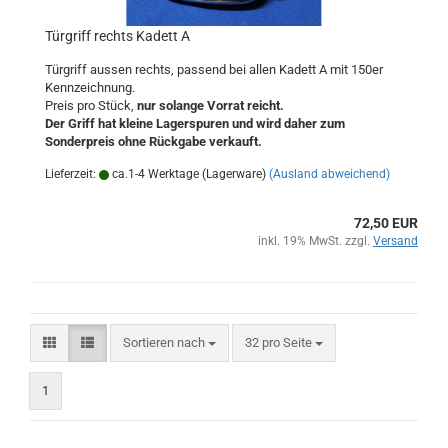
Türgriff rechts Kadett A
Türgriff aussen rechts, passend bei allen Kadett A mit 150er
Kennzeichnung.
Preis pro Stück,
nur solange Vorrat reicht.
Der Griff hat kleine Lagerspuren und wird daher zum
Sonderpreis ohne Rückgabe verkauft.
Lieferzeit:
ca.1-4 Werktage (Lagerware)
(Ausland abweichend)
72,50 EUR
inkl. 19% MwSt. zzgl.
Versand
Sortieren nach
pro Seite
Sortieren nach
32 pro Seite
1