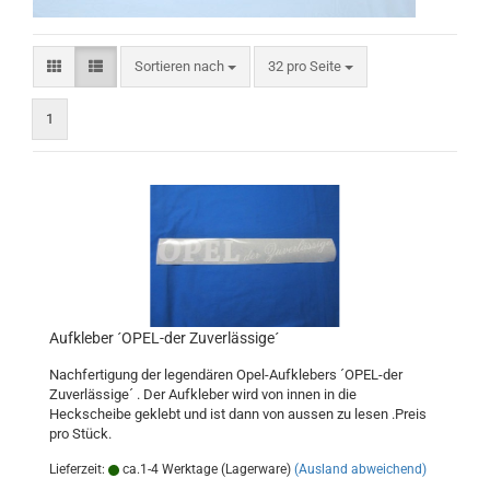
Sortieren nach
pro Seite
Sortieren nach
32 pro Seite
1
Aufkleber ´OPEL-der Zuverlässige´
Nachfertigung der legendären Opel-Aufklebers ´OPEL-der
Zuverlässige´ . Der Aufkleber wird von innen in die
Heckscheibe geklebt und ist dann von aussen zu lesen .Preis
pro Stück.
Lieferzeit:
ca.1-4 Werktage (Lagerware)
(Ausland abweichend)