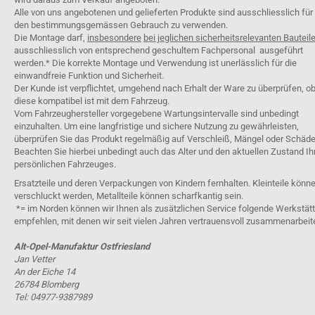
Alle von uns angebotenen und gelieferten Produkte sind ausschliesslich für
den bestimmungsgemässen Gebrauch zu verwenden.
Die Montage darf,
insbesondere
bei jeglichen sicherheitsrelevanten Bauteil
ausschliesslich von entsprechend geschultem Fachpersonal ausgeführt
werden.* Die korrekte Montage und Verwendung ist unerlässlich für die
einwandfreie Funktion und Sicherheit.
Der Kunde ist verpflichtet, umgehend nach Erhalt der Ware zu überprüfen, o
diese kompatibel ist mit dem Fahrzeug.
Vom Fahrzeughersteller vorgegebene Wartungsintervalle sind unbedingt
einzuhalten. Um eine langfristige und sichere Nutzung zu gewährleisten,
überprüfen Sie das Produkt regelmäßig auf Verschleiß, Mängel oder Schäde
Beachten Sie hierbei unbedingt auch das Alter und den aktuellen Zustand Ih
persönlichen Fahrzeuges.
Ersatzteile und deren Verpackungen von Kindern fernhalten. Kleinteile könn
verschluckt werden, Metallteile können scharfkantig sein.
*= im Norden können wir Ihnen als zusätzlichen Service folgende Werkstät
empfehlen, mit denen wir seit vielen Jahren vertrauensvoll zusammenarbeit
Alt-Opel-Manufaktur Ostfriesland
Jan Vetter
An der Eiche 14
26784 Blomberg
Tel: 04977-9387989