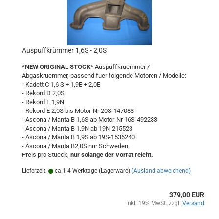
Auspuffkrümmer 1,6S - 2,0S
*NEW ORIGINAL STOCK*
Auspuffkruemmer /
Abgaskruemmer, passend fuer folgende Motoren / Modelle:
- Kadett C 1,6 S + 1,9E + 2,0E
- Rekord D 2,0S
- Rekord E 1,9N
- Rekord E 2,0S bis Motor-Nr 20S-147083
- Ascona / Manta B 1,6S ab Motor-Nr 16S-492233
- Ascona / Manta B 1,9N ab 19N-215523
- Ascona / Manta B 1,9S ab 19S-1536240
- Ascona / Manta B2,0S nur Schweden.
Preis pro Stueck,
nur solange der Vorrat reicht.
Lieferzeit:
ca.1-4 Werktage (Lagerware)
(Ausland abweichend)
379,00 EUR
inkl. 19% MwSt. zzgl.
Versand