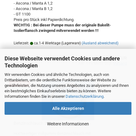
- Ascona / Manta A 1,2
- Ascona / Manta B 1,2
- GT 1100
Preis pro Stück inkl Papierdichtung.
WICHTIG : Bei dieser Pumpe muss der originale Bakelit-
Isolierflansch zwingend mitverwendet werden !!!
Lieferzeit:
ca.1-4 Werktage (Lagerware)
(Ausland abweichend)
Diese Webseite verwendet Cookies und andere
69,95 EUR
inkl. 19% MwSt. zzgl.
Versand
Technologien
Wir verwenden Cookies und ähnliche Technologien, auch von
Drittanbietern, um die ordentliche Funktionsweise der Website zu
SOLD OUT
gewährleisten, die Nutzung unseres Angebotes zu analysieren und Ihnen
ein bestmögliches Einkaufserlebnis bieten zu können. Weitere
Informationen finden Sie in unserer
Datenschutzerklärung
.
Alle Akzeptieren
Benzinschlauch 5,5mm ´Gummi´
Weitere Informationen
Hochwertiger Vollgummi-Benzinschlauch mit