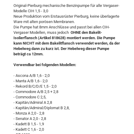
Original-Pierburg mechanische Benzinpumpe für alle Vergaser-
Modelle CIH 1,5 - 3,0
Neue Produktion vom Erstausrüster Pierburg, keine überlagerte
Ware mit alten porösen Membranen.
Die Pumpe hat 8mm Anschlüsse und passt bei allen CIH-
Vergaser Modellen, muss jedoch
OHNE den Bakelit-
Isolierflansch (Artikel 818628) montiert werden. Die Pumpe
kann NICHT mit dem Bakelitflansch verwendet werden, da der
Hebelweg dann zu kurz ist. Der Hebelweg dieser Pumpe
beträgt ca 12mm.
Verwendbar bei folgenden Modellen:
- Ascona A/B 1,6 - 2,0
- Manta A/B 1,6 - 2,0
- Rekord B/C/D/E 1,5 - 2,0
- Commodore A/B 2,5 + 2,8
- Commodore C 2,5,
- Kapitän/Admiral A 2,8
- Kapitän/Admiral/Diplomat B 2,8,
- Monza A 2,0 - 2,8
- Senator A 2,0 - 2,8
- Kadett B 1,5 - 1,9
- Kadett C 1,6 - 2,0