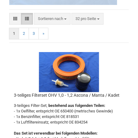
Sortieren nach
pro Seite
Sortieren nach
32 pro Seite
1
2
3
»
3-teiliges Filterset OHV 1,0 - 1,2 Ascona / Manta / Kadet
3-teiliges Filter-Set,
bestehend aus folgenden Teilen:
- 1x Oelfilter, entspricht OE 650400 (metrisches Gewinde)
- 1x Benzinfilter, entspricht OE 818531
- 1x Luftfiltereinsatz, entspricht OE 834254
Das Set ist verwendbar bei folgenden Modellen: