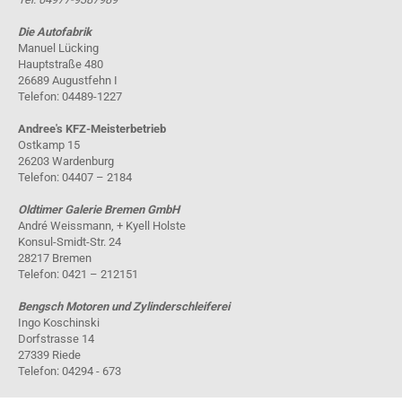
Die Autofabrik
Manuel Lücking
Hauptstraße 480
26689 Augustfehn I
Telefon: 04489-1227
Andree's KFZ-Meisterbetrieb
Ostkamp 15
26203 Wardenburg
Telefon: 04407 – 2184
Oldtimer Galerie Bremen GmbH
André Weissmann, + Kyell Holste
Konsul-Smidt-Str. 24
28217 Bremen
Telefon: 0421 – 212151
Bengsch Motoren und Zylinderschleiferei
Ingo Koschinski
Dorfstrasse 14
27339 Riede
Telefon: 04294 - 673