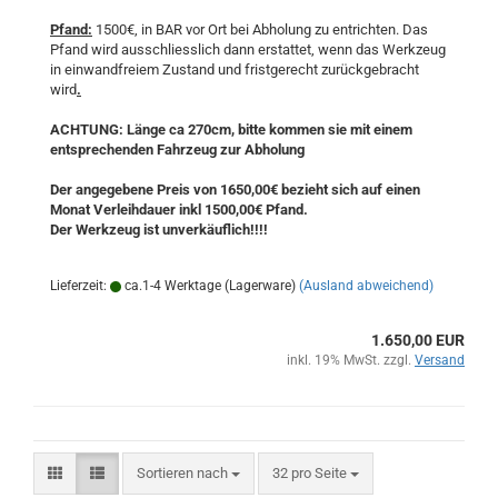
Pfand:
1500€, in BAR vor Ort bei Abholung zu entrichten. Das
Pfand wird ausschliesslich dann erstattet, wenn das Werkzeug
in einwandfreiem Zustand und fristgerecht zurückgebracht
wird
.
ACHTUNG: Länge ca 270cm, bitte kommen sie mit einem
entsprechenden Fahrzeug zur Abholung
Der angegebene Preis von 1650,00€ bezieht sich auf einen
Monat Verleihdauer inkl 1500,00€ Pfand.
Der Werkzeug ist unverkäuflich!!!!
Lieferzeit:
ca.1-4 Werktage (Lagerware)
(Ausland abweichend)
1.650,00 EUR
inkl. 19% MwSt. zzgl.
Versand
Sortieren nach
pro Seite
Sortieren nach
32 pro Seite