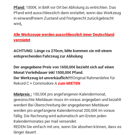
Pfand:
1500€, in BAR vor Ort bei Abholung zu entrichten. Das
Pfand wird ausschliesslich dann erstattet, wenn das Werkzeug
in einwandfreiem Zustand und fristgerecht zurückgebracht
wird
.
Alle Werkzeuge werden ausschliesslich inner Deutschland
vermietet
ACHTUNG: Länge ca 270cm, bitte kommen sie mit einem
entsprechenden Fahrzeug zur Abholung
Der angegebene Preis von 1650,00€ bezieht sich auf einen
Monat Verleihdauer inkl 1500,00€ Pfand.
Der Werkzeug ist unverkäuflich!!!!
Original Rahmenlehre für
Rekord C + Commodore A
zum MIETEN
Mietpreis :
150,00€ pro angefangenen Kalendermonat,
gewünschte Mietdauer muss im voraus angegeben und bezahlt
werden! Bei Überschreitung der angegebenen Mietdauer
werden pro angefangene Kalendermonat 200,00€ im voraus
fällig. Die Rechnung wird automatisch am Ersten jeden
Kalendermonates per mail versendet.
REDEN Sie einfach mit uns, wenn Sie absehen können, dass es
länger dauert.