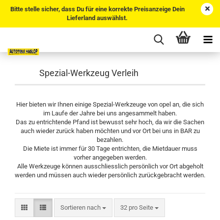
Bitte stelle sicher, dass Du für eine korrekte Preisanzeige Dein
Lieferland auswählst.
Spezial-Werkzeug Verleih
Hier bieten wir Ihnen einige Spezial-Werkzeuge von opel an, die sich
im Laufe der Jahre bei uns angesammelt haben.
Das zu entrichtende Pfand ist bewusst sehr hoch, da wir die Sachen
auch wieder zurück haben möchten und vor Ort bei uns in BAR zu
bezahlen.
Die Miete ist immer für 30 Tage entrichten, die Mietdauer muss
vorher angegeben werden.
Alle Werkzeuge können ausschliesslich persönlich vor Ort abgeholt
werden und müssen auch wieder persönlich zurückgebracht werden.
Sortieren nach
pro Seite
Sortieren nach
32 pro Seite