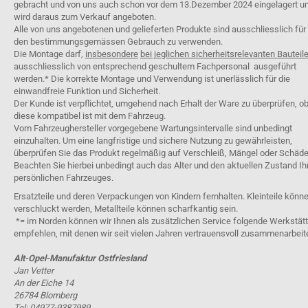
gebracht und von uns auch schon vor dem 13.Dezember 2024 eingelagert u
wird daraus zum Verkauf angeboten.
Alle von uns angebotenen und gelieferten Produkte sind ausschliesslich für
den bestimmungsgemässen Gebrauch zu verwenden.
Die Montage darf,
insbesondere
bei jeglichen sicherheitsrelevanten Bauteil
ausschliesslich von entsprechend geschultem Fachpersonal ausgeführt
werden.* Die korrekte Montage und Verwendung ist unerlässlich für die
einwandfreie Funktion und Sicherheit.
Der Kunde ist verpflichtet, umgehend nach Erhalt der Ware zu überprüfen, o
diese kompatibel ist mit dem Fahrzeug.
Vom Fahrzeughersteller vorgegebene Wartungsintervalle sind unbedingt
einzuhalten. Um eine langfristige und sichere Nutzung zu gewährleisten,
überprüfen Sie das Produkt regelmäßig auf Verschleiß, Mängel oder Schäde
Beachten Sie hierbei unbedingt auch das Alter und den aktuellen Zustand Ih
persönlichen Fahrzeuges.
Ersatzteile und deren Verpackungen von Kindern fernhalten. Kleinteile könn
verschluckt werden, Metallteile können scharfkantig sein.
*= im Norden können wir Ihnen als zusätzlichen Service folgende Werkstät
empfehlen, mit denen wir seit vielen Jahren vertrauensvoll zusammenarbeit
Alt-Opel-Manufaktur Ostfriesland
Jan Vetter
An der Eiche 14
26784 Blomberg
Tel: 04977-9387989