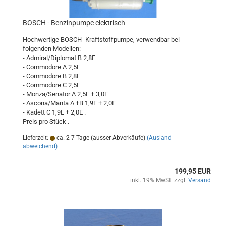
BOSCH - Benzinpumpe elektrisch
Hochwertige BOSCH- Kraftstoffpumpe, verwendbar bei
folgenden Modellen:
- Admiral/Diplomat B 2,8E
- Commodore A 2,5E
- Commodore B 2,8E
- Commodore C 2,5E
- Monza/Senator A 2,5E + 3,0E
- Ascona/Manta A +B 1,9E + 2,0E
- Kadett C 1,9E + 2,0E .
Preis pro Stück .
Lieferzeit:
ca. 2-7 Tage (ausser Abverkäufe)
(Ausland
abweichend)
199,95 EUR
inkl. 19% MwSt. zzgl.
Versand