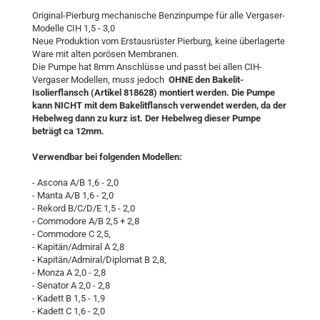
Original-Pierburg mechanische Benzinpumpe für alle Vergaser-
Modelle CIH 1,5 - 3,0
Neue Produktion vom Erstausrüster Pierburg, keine überlagerte
Ware mit alten porösen Membranen.
Die Pumpe hat 8mm Anschlüsse und passt bei allen CIH-
Vergaser Modellen, muss jedoch
OHNE den Bakelit-
Isolierflansch (Artikel 818628) montiert werden. Die Pumpe
kann NICHT mit dem Bakelitflansch verwendet werden, da der
Hebelweg dann zu kurz ist. Der Hebelweg dieser Pumpe
beträgt ca 12mm.
Verwendbar bei folgenden Modellen:
- Ascona A/B 1,6 - 2,0
- Manta A/B 1,6 - 2,0
- Rekord B/C/D/E 1,5 - 2,0
- Commodore A/B 2,5 + 2,8
- Commodore C 2,5,
- Kapitän/Admiral A 2,8
- Kapitän/Admiral/Diplomat B 2,8,
- Monza A 2,0 - 2,8
- Senator A 2,0 - 2,8
- Kadett B 1,5 - 1,9
- Kadett C 1,6 - 2,0