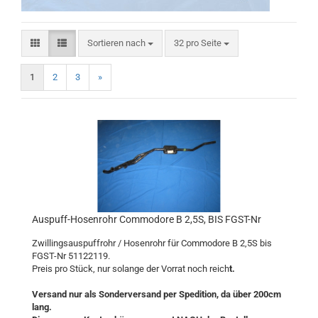
Sortieren nach
pro Seite
Sortieren nach
32 pro Seite
1
2
3
»
Auspuff-Hosenrohr Commodore B 2,5S, BIS FGST-Nr
Zwillingsauspuffrohr / Hosenrohr für Commodore B 2,5S bis
FGST-Nr 51122119.
Preis pro Stück, nur solange der Vorrat noch reich
t.
Versand nur als Sonderversand per Spedition, da über 200cm
lang.