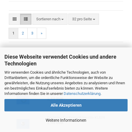
Sortieren nach
pro Seite
Sortieren nach
32 pro Seite
1
2
3
»
1
bis
32
(von insgesamt
65
)
Diese Webseite verwendet Cookies und andere
Technologien
Wir verwenden Cookies und ähnliche Technologien, auch von
Bestseller
Drittanbietern, um die ordentliche Funktionsweise der Website zu
gewährleisten, die Nutzung unseres Angebotes zu analysieren und Ihnen
ein bestmögliches Einkaufserlebnis bieten zu können. Weitere
Informationen finden Sie in unserer
Auspuffgummi 63 x 32 x 16 mm
Datenschutzerklärung
.
2,50 EUR
Alle Akzeptieren
Dichtring für Einspritzventile KLEIN
Weitere Informationen
2,95 EUR