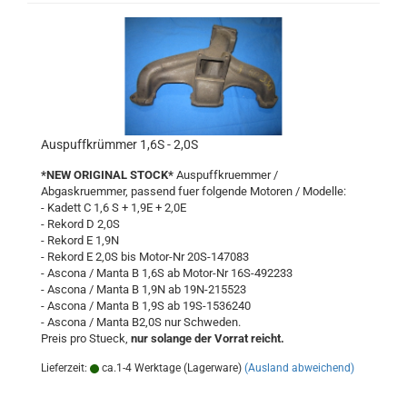
Auspuffkrümmer 1,6S - 2,0S
*NEW ORIGINAL STOCK*
Auspuffkruemmer /
Abgaskruemmer, passend fuer folgende Motoren / Modelle:
- Kadett C 1,6 S + 1,9E + 2,0E
- Rekord D 2,0S
- Rekord E 1,9N
- Rekord E 2,0S bis Motor-Nr 20S-147083
- Ascona / Manta B 1,6S ab Motor-Nr 16S-492233
- Ascona / Manta B 1,9N ab 19N-215523
- Ascona / Manta B 1,9S ab 19S-1536240
- Ascona / Manta B2,0S nur Schweden.
Preis pro Stueck,
nur solange der Vorrat reicht.
Lieferzeit:
ca.1-4 Werktage (Lagerware)
(Ausland abweichend)