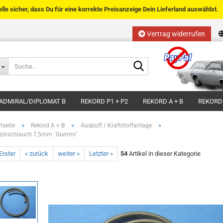
telle sicher, dass Du für eine korrekte Preisanzeige Dein Lieferland auswählst.
Vertrag widerrufen
Sprache auswählen
Suche...
E-Mail
Lieferland
ADMIRAL/DIPLOMAT B
REKORD P1 + P2
REKORD A + B
REKORD
Passwort
»
»
»
tseite
Rekord A + B
Auspuff / Kraftstoffanlage
zinschlauch 7,5mm ´Gummi´
Erster
« zurück
weiter »
Letzter »
54
Artikel in dieser Kategorie
Kundenkonto anlegen
Passwort vergessen?