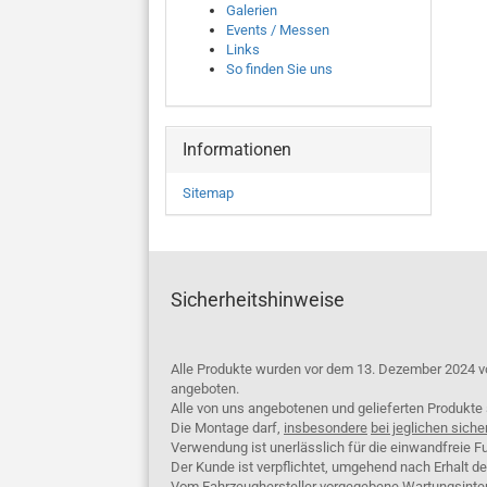
Galerien
Events / Messen
Links
So finden Sie uns
Informationen
Sitemap
Sicherheitshinweise
Alle Produkte wurden vor dem 13. Dezember 2024 v
angeboten.
Alle von uns angebotenen und gelieferten Produkt
Die Montage darf,
insbesondere
bei jeglichen siche
Verwendung ist unerlässlich für die einwandfreie Fu
Der Kunde ist verpflichtet, umgehend nach Erhalt d
Vom Fahrzeughersteller vorgegebene Wartungsinterva