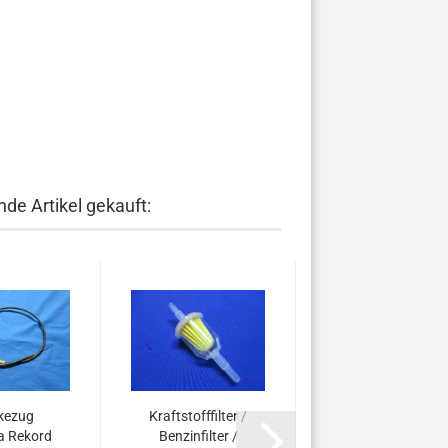
de Artikel gekauft:
kezug
Kraftstofffilter /
a Rekord
Benzinfilter /