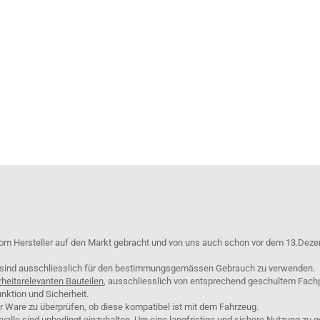
om Hersteller auf den Markt gebracht und von uns auch schon vor dem 13.Deze
e sind ausschliesslich für den bestimmungsgemässen Gebrauch zu verwenden.
rheitsrelevanten Bauteilen
, ausschliesslich von entsprechend geschultem Fach
nktion und Sicherheit.
er Ware zu überprüfen, ob diese kompatibel ist mit dem Fahrzeug.
lle sind unbedingt einzuhalten. Um eine langfristige und sichere Nutzung zu g