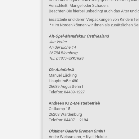
Verschleiß, Mängel oder Schäden.
Beachten Sie hierbei unbedingt auch das Alter und 
Ersatzteile und deren Verpackungen von Kindern fer
*= im Norden können wir Ihnen als zusätzlichen Se
Alt-Opel-Manufaktur Ostfriesland
Jan Vetter
An der Eiche 14
26784 Blomberg
Tel: 04977-9387989
Die Autofabrik
Manuel Lücking
Hauptstraße 480
26689 Augustfehn I
Telefon: 04489-1227
Andree's KFZ-Meisterbetrieb
Ostkamp 15
26203 Wardenburg
Telefon: 04407 – 2184
Oldtimer Galerie Bremen GmbH
André Weissmann, + Kyell Holste