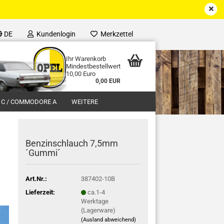
DE
Kundenlogin
Merkzettel
Ihr Warenkorb
Mindestbestellwert
10,00 Euro
0,00 EUR
 C / COMMODORE A
WEITERE
Benzinschlauch 7,5mm
´Gummi´
Art.Nr.:
387402-10B
Lieferzeit:
ca.1-4
Werktage
(Lagerware)
(Ausland abweichend)