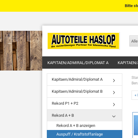
Bitte s
Alle
KAPITAEN/ADMIRAL/DIPLOMAT A
KAPITAEN/
Star
Kapitaen/Admiral/Diplomat A
Ben
Kapitaen/Admiral/Diplomat B
« 
Rekord P1 + P2
Rekord A + B
Rekord A + B anzeigen
Auspuff / Kraftstoffanlage