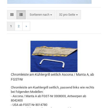
Sortieren nach
pro Seite
Sortieren nach
32 pro Seite
1
2
»
Chromleiste am Kühlergrill seitlich Ascona / Manta A, ab
FGST-Nr
Chromleiste am Kuehlergrill seitlich, passend links wie rechts
bei folgenden Modellen:
- Ascona / Manta A ab FGST-Nr 3308003, Antwerpen ab
8042400
- USA ab FGST-Nr 8014780