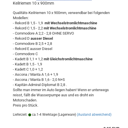
Keilriemen 10 x 900mm
Qualitäts-Keilriemen 10 x 900mm, verwendbar bei folgenden
Modellen:
- Rekord B 1,5 - 1,9
mit Wechselstromlichtmaschine
- Rekord C 1,5 - 2,2
mit Wechselstromlichtmaschine
- Commodore A 2,2 - 2,8 OHNE SERVO
- Rekord D
ausser Diesel
- Commodore B 2,5 + 2,8
- Rekord E ausser Diesel
- Commodore C
- Kadett B 1,1 + 1,2
mit Gleichstromlichtmaschine
- Kadett B 1,5 - 1,9
- Kadett C 1,0 + 1,2
- Ascona / Manta A 1,6 + 1,9
- Ascona / Manta B 1,6 - 2,0 N+S
- Kapitän-Admiral-Diplomat B 2,8 .
Sollte man immer im Auto liegen haben! Wenn er unterwegs
reisst, fällt die Wasserpumpe aus und es droht ein
Motorschaden.
Preis pro Stück.
Lieferzeit:
ca.1-4 Werktage (Lagerware)
(Ausland abweichend)