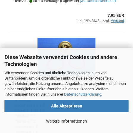
Lieferzeit:
ca.1-4 Werktage (Lagerware)
(Ausland abweichend)
7,95 EUR
inkl. 19% MwSt. zzgl.
Versand
Diese Webseite verwendet Cookies und andere
Technologien
Wir verwenden Cookies und ähnliche Technologien, auch von
Drittanbietern, um die ordentliche Funktionsweise der Website zu
Kühlmittel-Thermostat 1,0 - 1,2, ab 1962-79
gewährleisten, die Nutzung unseres Angebotes zu analysieren und Ihnen
ein bestmögliches Einkaufserlebnis bieten zu können. Weitere
Kühlmittel-Thermostat aus neuer Produktion, passend bei
Informationen finden Sie in unserer
Datenschutzerklärung
.
folgenden Modellen:
- Kadett A
- Kadett B 1,1 + 1,2
Alle Akzeptieren
- Kadett C 1,0 + 1,2
- Manta A 1,2
Weitere Informationen
- Manta B 1,2
- Ascona A 1,2
- Ascona B 1,2