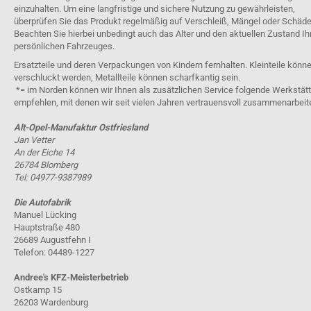
einzuhalten. Um eine langfristige und sichere Nutzung zu gewährleisten,
überprüfen Sie das Produkt regelmäßig auf Verschleiß, Mängel oder Schäde
Beachten Sie hierbei unbedingt auch das Alter und den aktuellen Zustand Ih
persönlichen Fahrzeuges.
Ersatzteile und deren Verpackungen von Kindern fernhalten. Kleinteile könn
verschluckt werden, Metallteile können scharfkantig sein.
*= im Norden können wir Ihnen als zusätzlichen Service folgende Werkstät
empfehlen, mit denen wir seit vielen Jahren vertrauensvoll zusammenarbeit
Alt-Opel-Manufaktur Ostfriesland
Jan Vetter
An der Eiche 14
26784 Blomberg
Tel: 04977-9387989
Die Autofabrik
Manuel Lücking
Hauptstraße 480
26689 Augustfehn I
Telefon: 04489-1227
Andree's KFZ-Meisterbetrieb
Ostkamp 15
26203 Wardenburg