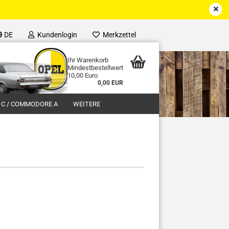
DE
Kundenlogin
Merkzettel
Ihr Warenkorb
Mindestbestellwert
10,00 Euro
0,00 EUR
 C / COMMODORE A
WEITERE