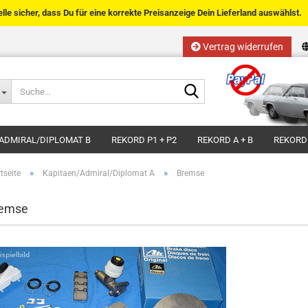
telle sicher, dass Du für eine korrekte Preisanzeige Dein Lieferland auswählst.
Vertrag widerrufen
Sprache auswählen
Suche...
E-Mail
Lieferland
ADMIRAL/DIPLOMAT B
REKORD P1 + P2
REKORD A + B
REKORD
Passwort
»
»
tseite
Kapitaen/Admiral/Diplomat A
Bremse
emse
Kundenkonto anlegen
Passwort vergessen?