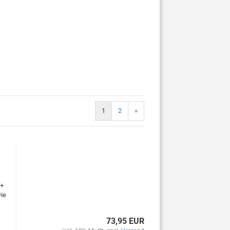
1
2
»
 +
wie
73,95 EUR