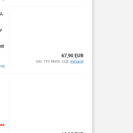
 A
gt
mit
67,90 EUR
inkl. 19% MwSt. zzgl.
Versand
nd)
ere