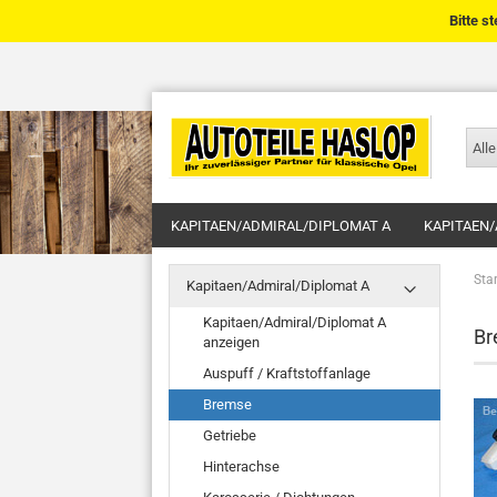
Bitte s
Alle
KAPITAEN/ADMIRAL/DIPLOMAT A
KAPITAEN/
Star
Kapitaen/Admiral/Diplomat A
Kapitaen/Admiral/Diplomat A
Br
anzeigen
Auspuff / Kraftstoffanlage
Bremse
Getriebe
Hinterachse