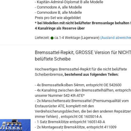
- Kapitän-Admiral-Diplomat B alle Modelle
- Commodore A, alle Modelle
- Commodore B, alle Modelle
Preis pro Set wie abgebildet
* bei Modellen mit nicht belüfteter Bremsanlage behalten 
4 Kanalringe als Reserve über
Lieferzeit:
ca.1-4 Werktage (Lagerware)
(Ausland abweiche
Bremssattel-Repkit, GROSSE Version für NICH
belüftete Scheibe
Hochwertiges Bremssattel-Repkit für die nicht belüftete
Scheibenbremse
, bestehend aus folgenden Teilen:
- 4x Bremssattelkolben 54mm, entspricht OE 542600
- 4x Kanalring zwischen den Bremssattelhälften, entsprich
unserer Nummer 542-KR-ATE*
- 2x Manschettensatz Bremssattel (Premiumqualität vom
Erstausrüster ATE, komplett mit den
Verdrehsicherungsblechen, die bei den anderen Repsätze
immer fehlen) , entspricht OE 1605014-A
- 1 Satz Bremsklötze entspricht 1605143-A
- 2x Montagesatz Bremsklötze, entspricht 411009