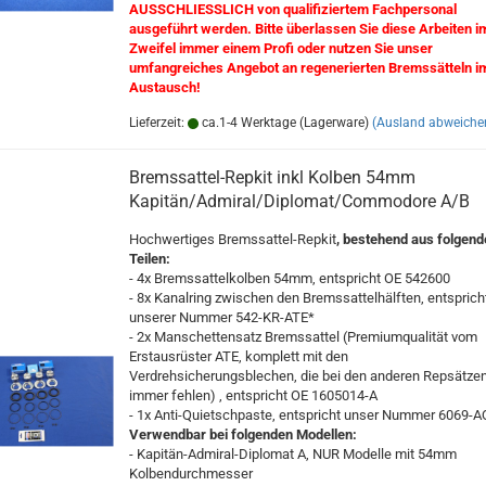
AUSSCHLIESSLICH von qualifiziertem Fachpersonal
ausgeführt werden. Bitte überlassen Sie diese Arbeiten i
Zweifel immer einem Profi oder nutzen Sie unser
umfangreiches Angebot an regenerierten Bremssätteln i
Austausch!
Lieferzeit:
ca.1-4 Werktage (Lagerware)
(Ausland abweiche
Bremssattel-Repkit inkl Kolben 54mm
Kapitän/Admiral/Diplomat/Commodore A/B
Hochwertiges Bremssattel-Repkit
, bestehend aus folgend
Teilen:
- 4x Bremssattelkolben 54mm, entspricht OE 542600
- 8x Kanalring zwischen den Bremssattelhälften, entsprich
unserer Nummer 542-KR-ATE*
- 2x Manschettensatz Bremssattel (Premiumqualität vom
Erstausrüster ATE, komplett mit den
Verdrehsicherungsblechen, die bei den anderen Repsätze
immer fehlen) , entspricht OE 1605014-A
- 1x Anti-Quietschpaste, entspricht unser Nummer 6069-
Verwendbar bei folgenden Modellen:
- Kapitän-Admiral-Diplomat A, NUR Modelle mit 54mm
Kolbendurchmesser