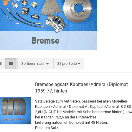
Sortieren nach
pro Seite
Sortieren nach
32 pro Seite
Bremsbelagsatz Kapitaen/Admiral/Diplomat
1959-77, hinten
Satz Beläge zum Aufnieten, passend bei allen Modellen
Kapitaen / Admiral / Diplomat A , Kapitaen/Admiral B 2,8S
2,8H (NICHT für Modelle mit Scheibenbremse hinten ) so
bei Kapitän PL2,6 an der Hinterachse.
Lieferung natuerlich komplett mit 48 Nieten.
Preis pro Satz.