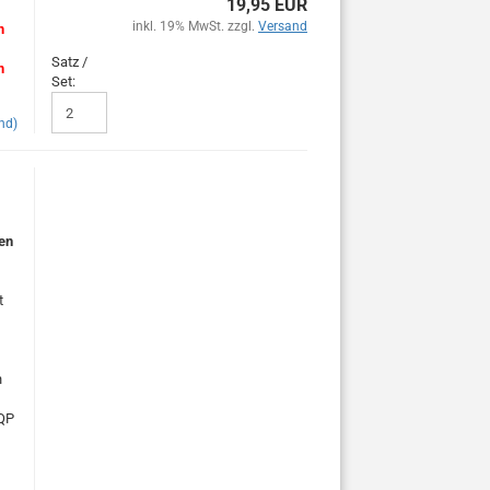
19,95 EUR
inkl. 19% MwSt. zzgl.
Versand
m
Satz /
m
Set:
nd)
en
t
n
AQP