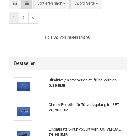
Sortieren nach
pro Seite
Sortieren nach
32 pro Seite
1
2
»
1
bis
32
(von insgesamt
50
)
Bestseller
Blindniet / Karosserieniet, frühe Version
0,80 EUR
Chrom-Rosette für Türveriegelung im SET
26,95 EUR
Einbausatz 3-Punkt-Gurt vorn, UNIVERSAL
79,95 EUR