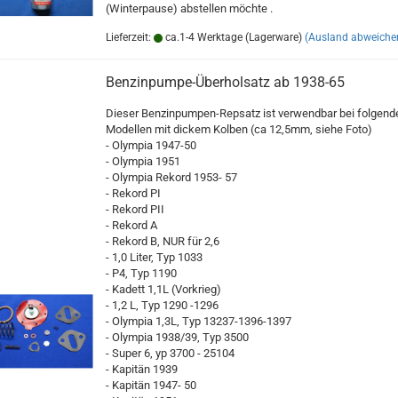
(Winterpause) abstellen möchte .
Lieferzeit:
ca.1-4 Werktage (Lagerware)
(Ausland abweiche
Benzinpumpe-Überholsatz ab 1938-65
Dieser Benzinpumpen-Repsatz ist verwendbar bei folgend
Modellen mit dickem Kolben (ca 12,5mm, siehe Foto)
- Olympia 1947-50
- Olympia 1951
- Olympia Rekord 1953- 57
- Rekord PI
- Rekord PII
- Rekord A
- Rekord B, NUR für 2,6
- 1,0 Liter, Typ 1033
- P4, Typ 1190
- Kadett 1,1L (Vorkrieg)
- 1,2 L, Typ 1290 -1296
- Olympia 1,3L, Typ 13237-1396-1397
- Olympia 1938/39, Typ 3500
- Super 6, yp 3700 - 25104
- Kapitän 1939
- Kapitän 1947- 50