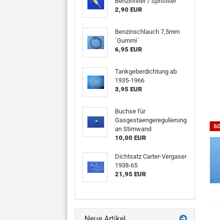
Benzinfilter / Spritfilter
2,90 EUR
Benzinschlauch 7,5mm
´Gummi´
6,95 EUR
Tankgeberdichtung ab
1935-1966
3,95 EUR
Buchse für
Gasgestaengeregulierung
S
an Stirnwand
10,00 EUR
Dichtsatz Carter-Vergaser
1938-65
21,95 EUR
Neue Artikel