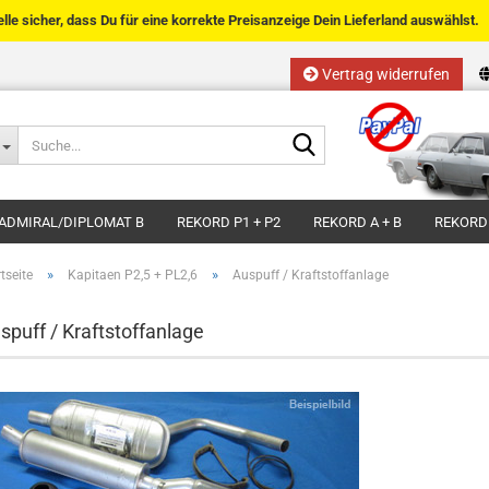
telle sicher, dass Du für eine korrekte Preisanzeige Dein Lieferland auswählst.
Vertrag widerrufen
Sprache auswählen
Suche...
E-Mail
Lieferland
ADMIRAL/DIPLOMAT B
REKORD P1 + P2
REKORD A + B
REKORD
Passwort
»
»
tseite
Kapitaen P2,5 + PL2,6
Auspuff / Kraftstoffanlage
spuff / Kraftstoffanlage
Kundenkonto anlegen
Passwort vergessen?