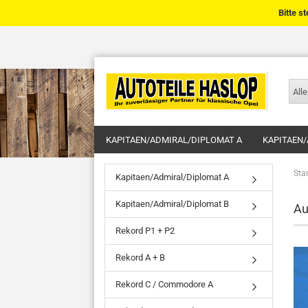
Bitte s
Alle
KAPITAEN/ADMIRAL/DIPLOMAT A
KAPITAEN/
Star
Kapitaen/Admiral/Diplomat A
Kapitaen/Admiral/Diplomat B
Au
Rekord P1 + P2
Rekord A + B
Rekord C / Commodore A