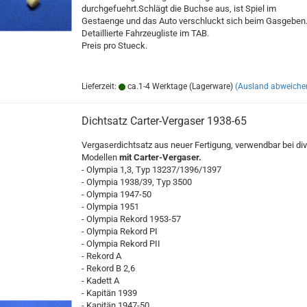
durchgefuehrt.Schlägt die Buchse aus, ist Spiel im
Gestaenge und das Auto verschluckt sich beim Gasgeben
Detaillierte Fahrzeugliste im TAB.
Preis pro Stueck.
Lieferzeit:
ca.1-4 Werktage (Lagerware)
(Ausland abweiche
Dichtsatz Carter-Vergaser 1938-65
Vergaserdichtsatz aus neuer Fertigung, verwendbar bei div
Modellen
mit Carter-Vergaser.
- Olympia 1,3, Typ 13237/1396/1397
- Olympia 1938/39, Typ 3500
- Olympia 1947-50
- Olympia 1951
- Olympia Rekord 1953-57
- Olympia Rekord PI
- Olympia Rekord PII
- Rekord A
- Rekord B 2,6
- Kadett A
- Kapitän 1939
- Kapitän 1947-50