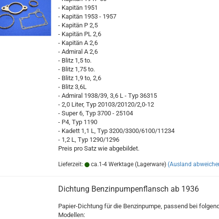
- Kapitän 1951
- Kapitän 1953 - 1957
- Kapitän P 2,5
- Kapitän PL 2,6
- Kapitän A 2,6
- Admiral A 2,6
- Blitz 1,5 to.
- Blitz 1,75 to.
- Blitz 1,9 to, 2,6
- Blitz 3,6L
- Admiral 1938/39, 3,6 L - Typ 36315
- 2,0 Liter, Typ 20103/20120/2,0-12
- Super 6, Typ 3700 - 25104
- P4, Typ 1190
- Kadett 1,1 L, Typ 3200/3300/6100/11234
- 1,2 L, Typ 1290/1296
Preis pro Satz wie abgebildet.
Lieferzeit:
ca.1-4 Werktage (Lagerware)
(Ausland abweiche
Dichtung Benzinpumpenflansch ab 1936
Papier-Dichtung für die Benzinpumpe, passend bei folgen
Modellen: