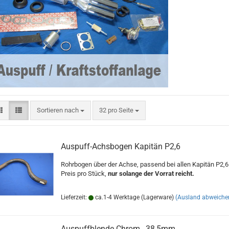
Sortieren nach
pro Seite
Sortieren nach
32 pro Seite
Auspuff-Achsbogen Kapitän P2,6
Rohrbogen über der Achse, passend bei allen Kapitän P2,6
Preis pro Stück,
nur solange der Vorrat reicht.
Lieferzeit:
ca.1-4 Werktage (Lagerware)
(Ausland abweiche
Auspuffblende Chrom , 38,5mm