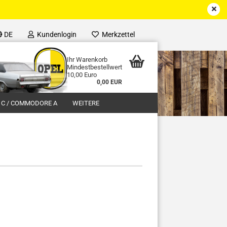
DE
Kundenlogin
Merkzettel
Ihr Warenkorb
Mindestbestellwert
10,00 Euro
0,00 EUR
 C / COMMODORE A
WEITERE