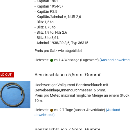
- Kapitän 1951
- Kapitän 1954-57
- Kapitän P2,5
- Kapitän/Admiral A, NUR 2,6
- Blitz 1,5 to
- Blitz 1,75 to
- Blitz 1,9 to, NUr 2,6
- Blitz 3 to 3,6 L
- Admiral 1938/39 3,6, Typ 36315
Preis pro Satz wie abgebildet
Lieferzeit:
ca.1-4 Werktage (Lagerware)
(Ausland abweiche
Benzinschlauch 5,5mm ´Gummi´
OLD OUT
Hochwertiger Vollgummi-Benzinschlauch mit
Gewebeeinlage,Innendurchmesser 5,5mm.
Preis pro Meter, maximal mögliche Menge an einem Stück 
10m.
Lieferzeit:
ca. 2-7 Tage (ausser Abverkäufe)
(Ausland
abweichend)
Benzinschlauch 7,5mm ´Gummi´