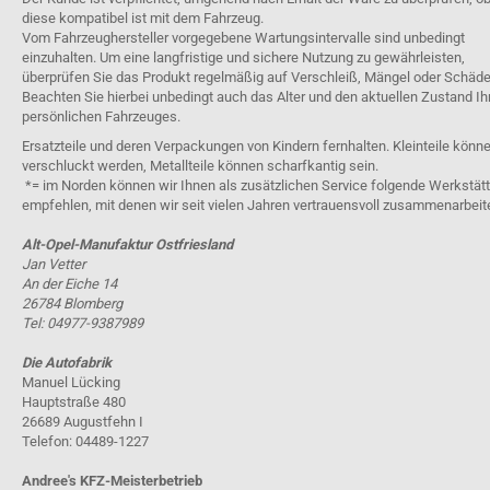
diese kompatibel ist mit dem Fahrzeug.
Vom Fahrzeughersteller vorgegebene Wartungsintervalle sind unbedingt
einzuhalten. Um eine langfristige und sichere Nutzung zu gewährleisten,
überprüfen Sie das Produkt regelmäßig auf Verschleiß, Mängel oder Schäde
Beachten Sie hierbei unbedingt auch das Alter und den aktuellen Zustand Ih
persönlichen Fahrzeuges.
Ersatzteile und deren Verpackungen von Kindern fernhalten. Kleinteile könn
verschluckt werden, Metallteile können scharfkantig sein.
*= im Norden können wir Ihnen als zusätzlichen Service folgende Werkstät
empfehlen, mit denen wir seit vielen Jahren vertrauensvoll zusammenarbeit
Alt-Opel-Manufaktur Ostfriesland
Jan Vetter
An der Eiche 14
26784 Blomberg
Tel: 04977-9387989
Die Autofabrik
Manuel Lücking
Hauptstraße 480
26689 Augustfehn I
Telefon: 04489-1227
Andree's KFZ-Meisterbetrieb