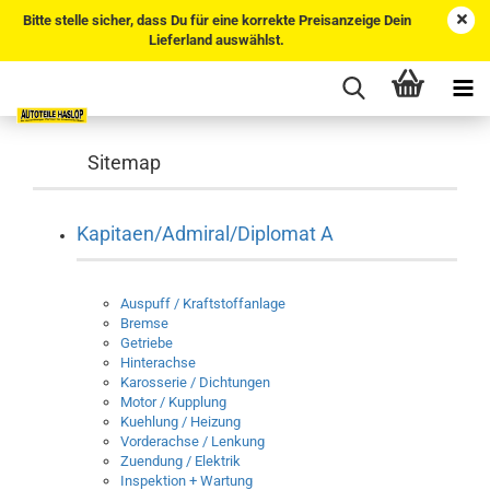
Bitte stelle sicher, dass Du für eine korrekte Preisanzeige Dein
Lieferland auswählst.
Sitemap
Kapitaen/Admiral/Diplomat A
Auspuff / Kraftstoffanlage
Bremse
Getriebe
Hinterachse
Karosserie / Dichtungen
Motor / Kupplung
Kuehlung / Heizung
Vorderachse / Lenkung
Zuendung / Elektrik
Inspektion + Wartung