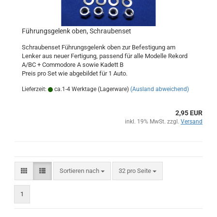
Führungsgelenk oben, Schraubenset
Schraubenset Führungsgelenk oben zur Befestigung am
Lenker aus neuer Fertigung, passend für alle Modelle Rekord
A/BC + Commodore A sowie Kadett B
Preis pro Set wie abgebildet für 1 Auto.
Lieferzeit:
ca.1-4 Werktage (Lagerware)
(Ausland abweichend)
2,95 EUR
inkl. 19% MwSt. zzgl.
Versand
Sortieren nach
pro Seite
Sortieren nach
32 pro Seite
1