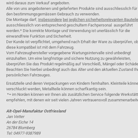
wird daraus zum Verkauf angeboten.
Alle von uns angebotenen und gelieferten Produkte sind ausschliesslich für
den bestimmungsgemässen Gebrauch zu verwenden.
Die Montage darf,
insbesondere
bei jeglichen sicherheitsrelevanten Bauteil
ausschliesslich von entsprechend geschultem Fachpersonal ausgeführt
werden.* Die korrekte Montage und Verwendung ist unerlässlich für die
einwandfreie Funktion und Sicherheit.
Der Kunde ist verpflichtet, umgehend nach Erhalt der Ware zu überprüfen, o
diese kompatibel ist mit dem Fahrzeug.
Vom Fahrzeughersteller vorgegebene Wartungsintervalle sind unbedingt
einzuhalten. Um eine langfristige und sichere Nutzung zu gewährleisten,
überprüfen Sie das Produkt regelmäßig auf Verschleiß, Mängel oder Schäde
Beachten Sie hierbei unbedingt auch das Alter und den aktuellen Zustand Ih
persönlichen Fahrzeuges.
Ersatzteile und deren Verpackungen von Kindern fernhalten. Kleinteile könn
verschluckt werden, Metallteile können scharfkantig sein.
*= im Norden können wir Ihnen als zusätzlichen Service folgende Werkstät
empfehlen, mit denen wir seit vielen Jahren vertrauensvoll zusammenarbeit
Alt-Opel-Manufaktur Ostfriesland
Jan Vetter
An der Eiche 14
26784 Blomberg
Tel: 04977-9387989