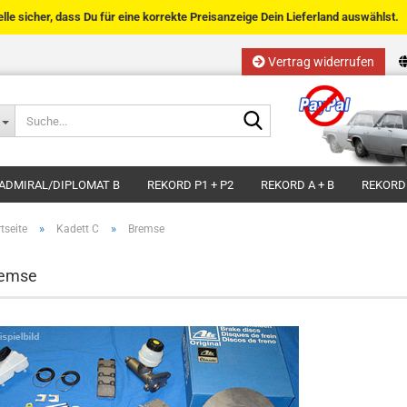
telle sicher, dass Du für eine korrekte Preisanzeige Dein Lieferland auswählst.
Vertrag widerrufen
Sprache auswählen
Suche...
E-Mail
Lieferland
ADMIRAL/DIPLOMAT B
REKORD P1 + P2
REKORD A + B
REKORD
Passwort
»
»
tseite
Kadett C
Bremse
emse
Kundenkonto anlegen
Passwort vergessen?