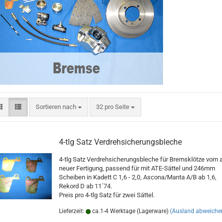
Sortieren nach
pro Seite
Sortieren nach
32 pro Seite
4-tlg Satz Verdrehsicherungsbleche
4-tlg Satz Verdrehsicherungsbleche für Bremsklötze vorn 
neuer Fertigung, passend für mit ATE-Sättel und 246mm
Scheiben in Kadett C 1,6 - 2,0, Ascona/Manta A/B ab 1,6,
Rekord D ab 11´74.
Preis pro 4-tlg Satz für zwei Sättel.
Lieferzeit:
ca.1-4 Werktage (Lagerware)
(Ausland abweiche