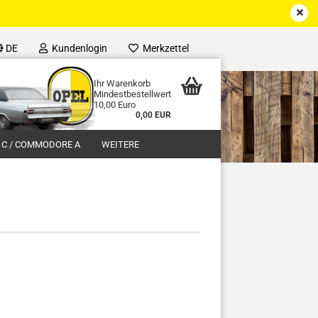
DE
Kundenlogin
Merkzettel
Ihr Warenkorb
Mindestbestellwert
10,00 Euro
0,00 EUR
 C / COMMODORE A
WEITERE