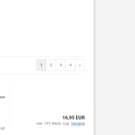
1
2
3
4
»
aus
16,95 EUR
inkl. 19% MwSt. zzgl.
Versand
nd)