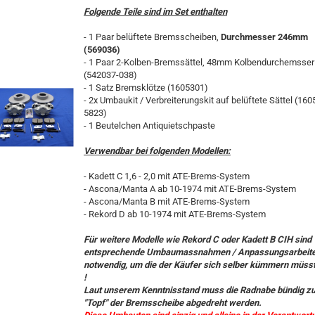
Folgende Teile sind im Set enthalten
- 1 Paar belüftete Bremsscheiben,
Durchmesser 246mm
(569036)
- 1 Paar 2-Kolben-Bremssättel, 48mm Kolbendurchemsser
(542037-038)
- 1 Satz Bremsklötze (1605301)
- 2x Umbaukit / Verbreiterungskit auf belüftete Sättel (160
5823)
- 1 Beutelchen Antiquietschpaste
Verwendbar bei folgenden Modellen:
- Kadett C 1,6 - 2,0 mit ATE-Brems-System
- Ascona/Manta A ab 10-1974 mit ATE-Brems-System
- Ascona/Manta B mit ATE-Brems-System
- Rekord D ab 10-1974 mit ATE-Brems-System
Für weitere Modelle wie Rekord C oder Kadett B CIH sind
entsprechende Umbaumassnahmen / Anpassungsarbeit
notwendig, um die der Käufer sich selber kümmern müss
!
Laut unserem Kenntnisstand muss die Radnabe bündig z
"Topf" der Bremsscheibe abgedreht werden.