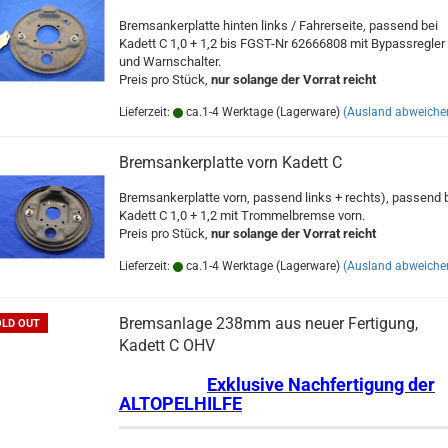
Bremsankerplatte hinten links / Fahrerseite, passend bei
Kadett C 1,0 + 1,2 bis FGST-Nr 62666808 mit Bypassregler
und Warnschalter.
Preis pro Stück,
nur solange der Vorrat reicht
Lieferzeit:
ca.1-4 Werktage (Lagerware)
(Ausland abweiche
Bremsankerplatte vorn Kadett C
Bremsankerplatte vorn, passend links + rechts), passend 
Kadett C 1,0 + 1,2 mit Trommelbremse vorn.
Preis pro Stück,
nur solange der Vorrat reicht
Lieferzeit:
ca.1-4 Werktage (Lagerware)
(Ausland abweiche
Bremsanlage 238mm aus neuer Fertigung,
OLD OUT
Kadett C OHV
Exklusive Nachfertigung der
ALTOPELHILFE