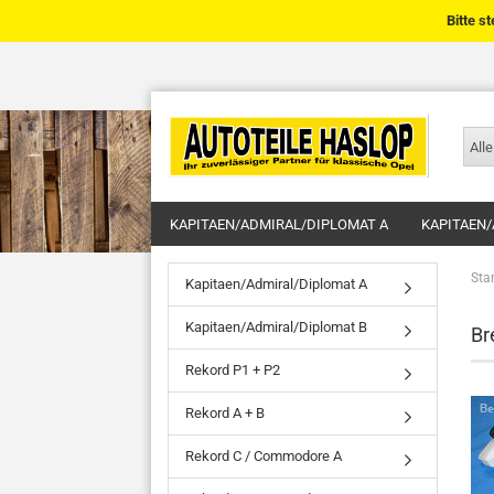
Bitte s
Alle
KAPITAEN/ADMIRAL/DIPLOMAT A
KAPITAEN/
Star
Kapitaen/Admiral/Diplomat A
Kapitaen/Admiral/Diplomat B
Br
Rekord P1 + P2
Rekord A + B
Rekord C / Commodore A