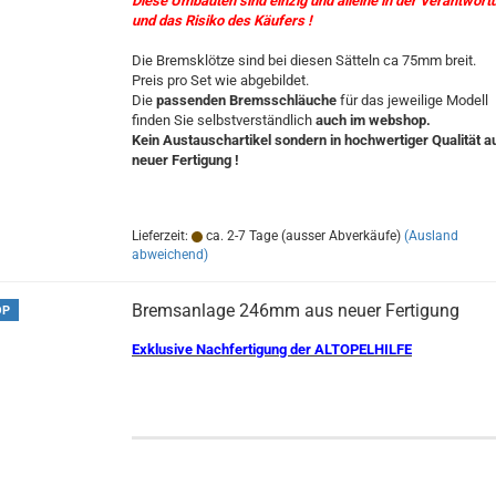
Diese Umbauten sind einzig und alleine in der Verantwort
und das Risiko des Käufers !
Die Bremsklötze sind bei diesen Sätteln ca 75mm breit.
Preis pro Set wie abgebildet.
Die
passenden Bremsschläuche
für das jeweilige Modell
finden Sie selbstverständlich
auch im webshop.
Kein Austauschartikel sondern in hochwertiger Qualität a
neuer Fertigung !
Lieferzeit:
ca. 2-7 Tage (ausser Abverkäufe)
(Ausland
abweichend)
Bremsanlage 246mm aus neuer Fertigung
OP
Exklusive Nachfertigung der ALTOPELHILFE