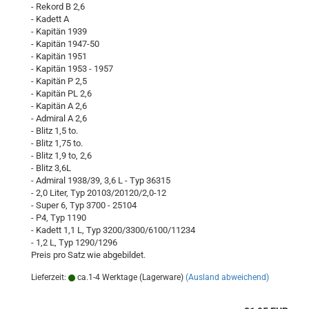
- Rekord B 2,6
- Kadett A
- Kapitän 1939
- Kapitän 1947-50
- Kapitän 1951
- Kapitän 1953 - 1957
- Kapitän P 2,5
- Kapitän PL 2,6
- Kapitän A 2,6
- Admiral A 2,6
- Blitz 1,5 to.
- Blitz 1,75 to.
- Blitz 1,9 to, 2,6
- Blitz 3,6L
- Admiral 1938/39, 3,6 L - Typ 36315
- 2,0 Liter, Typ 20103/20120/2,0-12
- Super 6, Typ 3700 - 25104
- P4, Typ 1190
- Kadett 1,1 L, Typ 3200/3300/6100/11234
- 1,2 L, Typ 1290/1296
Preis pro Satz wie abgebildet.
Lieferzeit:
ca.1-4 Werktage (Lagerware)
(Ausland abweichend)