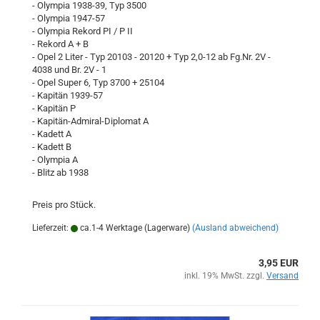
- Olympia 1938-39, Typ 3500
- Olympia 1947-57
- Olympia Rekord PI / P II
- Rekord A + B
- Opel 2 Liter - Typ 20103 - 20120 + Typ 2,0-12 ab Fg.Nr. 2V -
4038 und Br. 2V - 1
- Opel Super 6, Typ 3700 + 25104
- Kapitän 1939-57
- Kapitän P
- Kapitän-Admiral-Diplomat A
- Kadett A
- Kadett B
- Olympia A
- Blitz ab 1938
Preis pro Stück.
Lieferzeit:
ca.1-4 Werktage (Lagerware)
(Ausland abweichend)
3,95 EUR
inkl. 19% MwSt. zzgl.
Versand