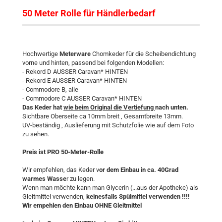
50 Meter Rolle für Händlerbedarf
Hochwertige
Meterware
Chomkeder für die Scheibendichtung
vorne und hinten, passend bei folgenden Modellen:
- Rekord D AUSSER Caravan* HINTEN
- Rekord E AUSSER Caravan* HINTEN
- Commodore B, alle
- Commodore C AUSSER Caravan* HINTEN
Das Keder hat
wie beim Original die Vertiefung
nach unten.
Sichtbare Oberseite ca 10mm breit , Gesamtbreite 13mm.
UV-beständig , Auslieferung mit Schutzfolie wie auf dem Foto
zu sehen.
Preis ist PRO 50-Meter-Rolle
Wir empfehlen, das Keder v
or dem Einbau in ca. 40Grad
warmes Wasse
r zu legen.
Wenn man möchte kann man Glycerin (...aus der Apotheke) als
Gleitmittel verwenden,
keinesfalls Spülmittel verwenden !!!!
Wir empehlen den Einbau OHNE Gleitmittel