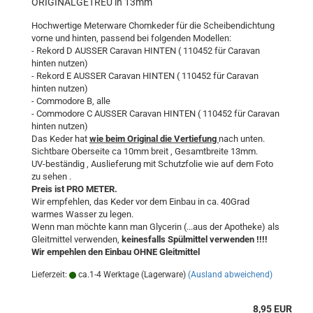
ORIGINALGETREU in 13mm
Hochwertige Meterware Chomkeder für die Scheibendichtung
vorne und hinten, passend bei folgenden Modellen:
- Rekord D AUSSER Caravan HINTEN ( 110452 für Caravan
hinten nutzen)
- Rekord E AUSSER Caravan HINTEN ( 110452 für Caravan
hinten nutzen)
- Commodore B, alle
- Commodore C AUSSER Caravan HINTEN ( 110452 für Caravan
hinten nutzen)
Das Keder hat
wie beim Original die Vertiefung
nach unten.
Sichtbare Oberseite ca 10mm breit , Gesamtbreite 13mm.
UV-beständig , Auslieferung mit Schutzfolie wie auf dem Foto
zu sehen .
Preis ist PRO METER.
Wir empfehlen, das Keder vor dem Einbau in ca. 40Grad
warmes Wasser zu legen.
Wenn man möchte kann man Glycerin (...aus der Apotheke) als
Gleitmittel verwenden,
keinesfalls Spülmittel verwenden !!!!
Wir empehlen den Einbau OHNE Gleitmittel
Lieferzeit:
ca.1-4 Werktage (Lagerware)
(Ausland abweichend)
8,95 EUR