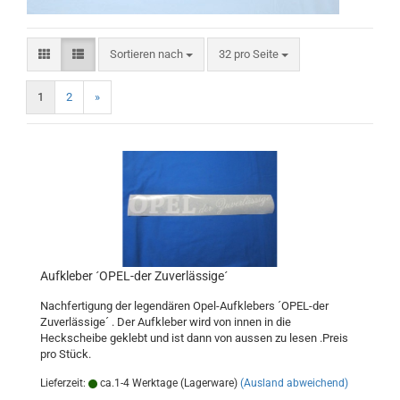
Sortieren nach
pro Seite
Sortieren nach
32 pro Seite
1
2
»
Aufkleber ´OPEL-der Zuverlässige´
Nachfertigung der legendären Opel-Aufklebers ´OPEL-der
Zuverlässige´ . Der Aufkleber wird von innen in die
Heckscheibe geklebt und ist dann von aussen zu lesen .Preis
pro Stück.
Lieferzeit:
ca.1-4 Werktage (Lagerware)
(Ausland abweichend)