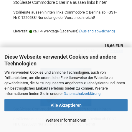
Stoßleiste Commodore C Berlina aussen links hinten
Stoßleiste aussen hinten links Commodore C Berlina ab FGST-
Nr C 1220588! Nur solange der Vorrat noch reicht!
Lieferzeit:
ca.1-4 Werktage (Lagerware)
(Ausland abweichend)
18,66 EUR
inkl. 19% MwSt. zzgl.
Versand
Diese Webseite verwendet Cookies und andere
Technologien
Wir verwenden Cookies und ähnliche Technologien, auch von
Drittanbietern, um die ordentliche Funktionsweise der Website zu
gewährleisten, die Nutzung unseres Angebotes zu analysieren und Ihnen
ein bestmögliches Einkaufserlebnis bieten zu können. Weitere
Informationen finden Sie in unserer
Datenschutzerklärung
.
Alle Akzeptieren
Stoßleiste Commodore C Berlina aussen rechts hinten
Stoßleiste aussen hinten recht Commodore C Berlina ab FGST-
Weitere Informationen
Nr C 1220588! Nur solange der Vorrat noch reicht!