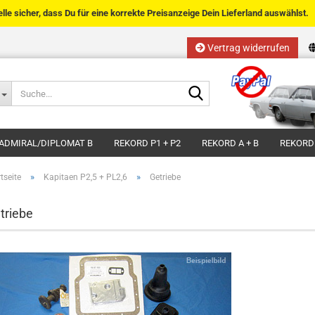
telle sicher, dass Du für eine korrekte Preisanzeige Dein Lieferland auswählst.
Vertrag widerrufen
Sprache auswählen
Suche...
E-Mail
Lieferland
ADMIRAL/DIPLOMAT B
REKORD P1 + P2
REKORD A + B
REKORD
Passwort
»
»
tseite
Kapitaen P2,5 + PL2,6
Getriebe
triebe
Kundenkonto anlegen
Passwort vergessen?