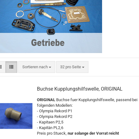
Sortieren nach
pro Seite
Sortieren nach
32 pro Seite
Buchse Kupplungshilfswelle, ORIGINAL
ORIGINAL
Buchse fuer Kupplungshilfswelle, passend bei
folgenden Modellen:
- Olympia Rekord P1
- Olympia Rekord P2
- Kapitaen P2,5
- Kapitän PL2,6
Preis pro Stueck,
nur solange der Vorrat reicht