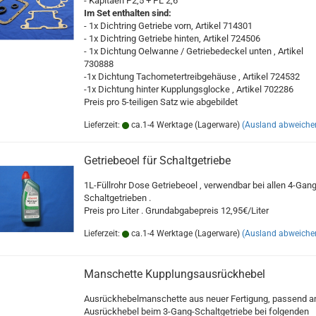
- Kapitaen P2,5 + PL 2,6
Im Set enthalten sind:
- 1x Dichtring Getriebe vorn, Artikel 714301
- 1x Dichtring Getriebe hinten, Artikel 724506
- 1x Dichtung Oelwanne / Getriebedeckel unten , Artikel
730888
-1x Dichtung Tachometertreibgehäuse , Artikel 724532
-1x Dichtung hinter Kupplungsglocke , Artikel 702286
Preis pro 5-teiligen Satz wie abgebildet
Lieferzeit:
ca.1-4 Werktage (Lagerware)
(Ausland abweiche
Getriebeoel für Schaltgetriebe
1L-Füllrohr Dose Getriebeoel , verwendbar bei allen 4-Gang
Schaltgetrieben .
Preis pro Liter . Grundabgabepreis 12,95€/Liter
Lieferzeit:
ca.1-4 Werktage (Lagerware)
(Ausland abweiche
Manschette Kupplungsausrückhebel
Ausrückhebelmanschette aus neuer Fertigung, passend 
Ausrückhebel beim 3-Gang-Schaltgetriebe bei folgenden