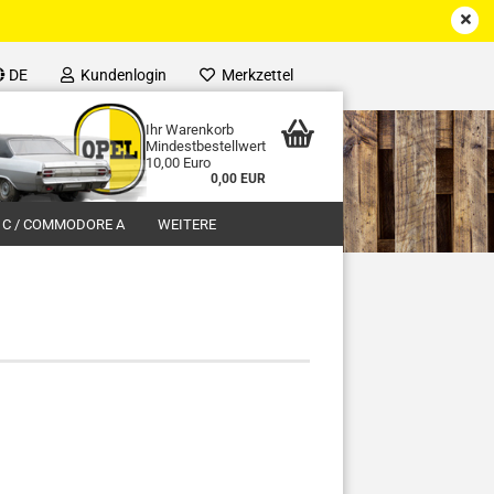
DE
Kundenlogin
Merkzettel
Ihr Warenkorb
Mindestbestellwert
10,00 Euro
0,00 EUR
 C / COMMODORE A
WEITERE