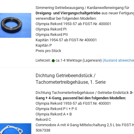
Simmering Getriebeausgang / Kardanwelleneingang für
Dreigang- und Viergangschaltgetriebe
aus neuer Fertigun
verwendbar bei folgenden Modellen:
Olympia Rekord 1953-57 ab FGST-Nr. 400001
Olympia Rekord PI
Olympia Rekord PII
Kapitän 1954-57 ab FGST-Nr 400001
Kapitän P
Preis pro Stück
Lieferzeit:
ca.1-4 Werktage (Lagerware)
(Ausland abweiche
Dichtung Getriebeendstück /
Tachometertreibgehäuse, 1. Serie
Dichtung Tachometertreibgehäuse / Getriebe-Endstück
3-
Gang + 4-Gang
,
passend bei den folgenden Modellen:
Olympia Rekord 1953-57 ab FGST.Nr. 400001
Olympia Rekord P I + P II
Olympia Rekord A + B
Rekord C
Commodore A mit 4 Gang Mittelschaltung 2,5 L bis FGST-N
5067338