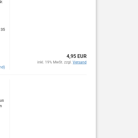
r.
135
4,95 EUR
inkl. 19% MwSt. zzgl.
Versand
nd)
aus
n