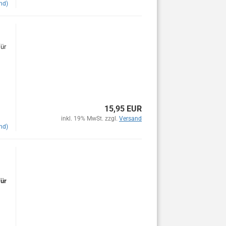
nd)
für
15,95 EUR
inkl. 19% MwSt. zzgl.
Versand
nd)
für