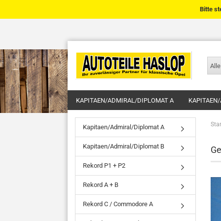
Bitte s
Alle
KAPITAEN/ADMIRAL/DIPLOMAT A
KAPITAEN/
Star
Kapitaen/Admiral/Diplomat A
Kapitaen/Admiral/Diplomat B
Ge
Rekord P1 + P2
Rekord A + B
Rekord C / Commodore A