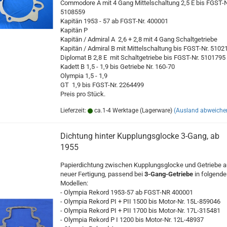
Commodore A mit 4 Gang Mittelschaltung 2,5 E bis FGST-N
5108559
Kapitän 1953 - 57 ab FGST-Nr. 400001
Kapitän P
Kapitän / Admiral A 2,6 + 2,8 mit 4 Gang Schaltgetriebe
Kapitän / Admiral B mit Mittelschaltung bis FGST-Nr. 5102
Diplomat B 2,8 E mit Schaltgetriebe bis FGST-Nr. 5101795
Kadett B 1,5 - 1,9 bis Getriebe Nr. 160-70
Olympia 1,5 - 1,9
GT 1,9 bis FGST-Nr. 2264499
Preis pro Stück.
Lieferzeit:
ca.1-4 Werktage (Lagerware)
(Ausland abweiche
Dichtung hinter Kupplungsglocke 3-Gang, ab
1955
Papierdichtung zwischen Kupplungsglocke und Getriebe 
neuer Fertigung, passend bei
3-Gang-Getriebe
in folgende
Modellen:
- Olympia Rekord 1953-57 ab FGST-NR 400001
- Olympia Rekord PI + PII 1500 bis Motor-Nr. 15L-859046
- Olympia Rekord PI + PII 1700 bis Motor-Nr. 17L-315481
- Olympia Rekord P I 1200 bis Motor-Nr. 12L-48937