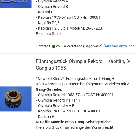
- Olympia Rekord A
- Olympia Rekord B
- Rekord C
- Kapitän 1953-57 ab FGST-Nr. 400001
- Kapitän P2,5 L
- Kapitän P2,6 L bis Motor-Nr. 26-87223.
Preis pro Stück.
Lieferzeit:
ca.1-4 Werktage (Lagerware)
(Ausland abweiche
Führungsstück Olympia Rekord + Kapitän, 3-
Gang ab 1955
*New old Stock* Führungsstück für 1. Gang +
Rückwärtsgang, passend bei folgenden Modellen
mit 3-
Gang-Getriebe:
- Olympia Rekord 1953-57 ab FGST-Nr 400001
- Olympia Rekord P I + P II
- Olympia Rekord A + B
- Kapitän 1953-57 ab FGST-Nr. 400001
- Kapitän P
NUR für Modelle mit 3-Gang-Schaltgetriebe.
Preis pro Stück,
nur solange der Vorrat reicht