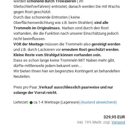
werden
schonend durch Trowalieren
( im
Gleitschleifverfahren) entrostet, danach werden Sie mit Wachs
gegen Rost geschützt.
Durch das schonende Entrosten ( keine
Oberflächenverdichtung wie z.B. beim Strahlen)
sind alle
Trommeln im Originalmass.
Narben sind durch den Rost
vorhanden, die die Funktion nach unserer Einschätzung jedoch
nicht beeinflussen.
VOR der Montage
müssen die Trommeln also
gereinigt werden
und z.B. durch Lackieren vor
erneutem Rost geschützt werden
.
Kleine Reste vom Strahlgut können vorhanden sein.
Dass es schon lange keine Trommeln MIT Naben mehr gibt,
dürfte mittlerweile jedem bekannt sein....
Wir bieten Ihnen hier ein begrenztes Kontingent an behandelten
Neuteilen.
Preis pro Paar ,
Verkauf ausschliesslich paarweise und nur
solange der Vorrat reicht.
Lieferzeit:
ca.1-4 Werktage (Lagerware)
(Ausland abweichend)
329,95 EUR
inkl. 19% MwSt. zzgl.
Versand