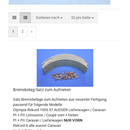
Sortieren nach
pro Seite
Sortieren nach
32 pro Seite
1
2
»
Bremsbelag-Satz zum Aufnieten
Satz Bremsbeläge zum Aufnieten aus neuester Fertigung,
passend für folgende Modelle:
Olympia Rekord 1953-57 AUSSER Lieferwagen / Caravan
PI + PII Limousine / Coupé vorn + hinten
PI + PII Caravan / Lieferwagen
NUR VORN
Rekord A alle ausser Caravan