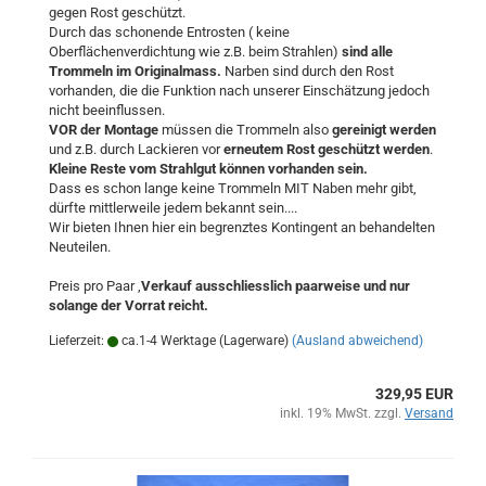
gegen Rost geschützt.
Durch das schonende Entrosten ( keine
Oberflächenverdichtung wie z.B. beim Strahlen)
sind alle
Trommeln im Originalmass.
Narben sind durch den Rost
vorhanden, die die Funktion nach unserer Einschätzung jedoch
nicht beeinflussen.
VOR der Montage
müssen die Trommeln also
gereinigt werden
und z.B. durch Lackieren vor
erneutem Rost geschützt werden
.
Kleine Reste vom Strahlgut können vorhanden sein.
Dass es schon lange keine Trommeln MIT Naben mehr gibt,
dürfte mittlerweile jedem bekannt sein....
Wir bieten Ihnen hier ein begrenztes Kontingent an behandelten
Neuteilen.
Preis pro Paar ,
Verkauf ausschliesslich paarweise und nur
solange der Vorrat reicht.
Lieferzeit:
ca.1-4 Werktage (Lagerware)
(Ausland abweichend)
329,95 EUR
inkl. 19% MwSt. zzgl.
Versand