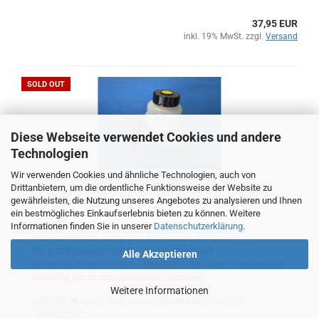
37,95 EUR
inkl. 19% MwSt. zzgl.
Versand
SOLD OUT
Diese Webseite verwendet Cookies und andere
Technologien
Wir verwenden Cookies und ähnliche Technologien, auch von
Hauptbremszylinder Rekord/Kapitän 1957-64
Drittanbietern, um die ordentliche Funktionsweise der Website zu
gewährleisten, die Nutzung unseres Angebotes zu analysieren und Ihnen
Hauptbremszylinder aus neuer Fertigung, passend bei allen P1
ein bestmögliches Einkaufserlebnis bieten zu können. Weitere
+ P2, Kapitaen P2,5 + PL2,6 sowie Rekord A mit
Informationen finden Sie in unserer
Einkreisbremse.
Datenschutzerklärung
.
Preis pro Stueck, inkl Bremsfluessigkeitsbehaelter.
BEI DIESEN HAUPTBREMSZYLINDERN DARF
Alle Akzeptieren
AUSSCHLIESSLICH DOT-3 BREMSFLÜSSIGKEIT VERWENDET
WERDEN, ansonsten erlischt die Garantie!
Weitere Informationen
Lieferzeit:
ca. 2-7 Tage (ausser Abverkäufe)
(Ausland
abweichend)