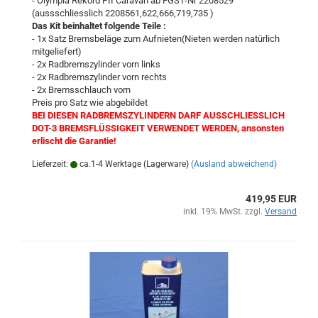
- Olympia Rekord PII Caravan ab FGST-Nr 2208529
(aussschliesslich 2208561,622,666,719,735 )
Das Kit beinhaltet folgende Teile :
- 1x Satz Bremsbeläge zum Aufnieten(Nieten werden natürlich
mitgeliefert)
- 2x Radbremszylinder vorn links
- 2x Radbremszylinder vorn rechts
- 2x Bremsschlauch vorn
Preis pro Satz wie abgebildet
BEI DIESEN RADBREMSZYLINDERN DARF AUSSCHLIESSLICH
DOT-3 BREMSFLÜSSIGKEIT VERWENDET WERDEN, ansonsten
erlischt die Garantie!
Lieferzeit:
ca.1-4 Werktage (Lagerware)
(Ausland abweichend)
419,95 EUR
inkl. 19% MwSt. zzgl.
Versand