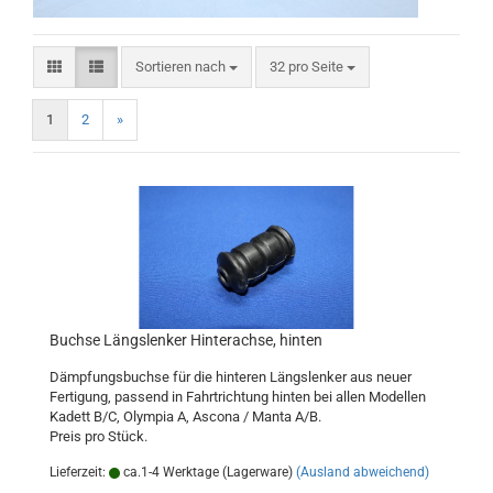
Sortieren nach
pro Seite
Sortieren nach
32 pro Seite
1
2
»
Buchse Längslenker Hinterachse, hinten
Dämpfungsbuchse für die hinteren Längslenker aus neuer
Fertigung, passend in Fahrtrichtung hinten bei allen Modellen
Kadett B/C, Olympia A, Ascona / Manta A/B.
Preis pro Stück.
Lieferzeit:
ca.1-4 Werktage (Lagerware)
(Ausland abweichend)