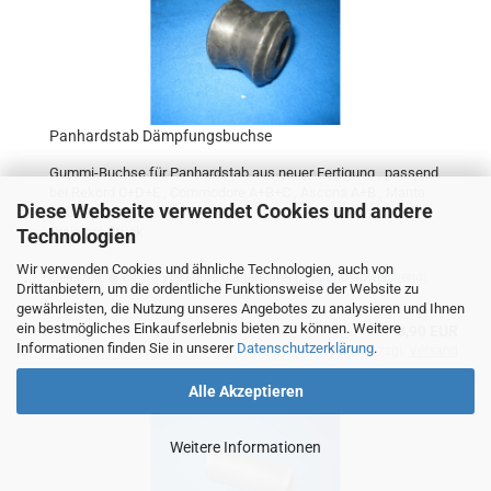
Panhardstab Dämpfungsbuchse
Gummi-Buchse für Panhardstab aus neuer Fertigung , passend
bei Rekord C+D+E , Commodore A+B+C , Ascona A+B , Manta
Diese Webseite verwendet Cookies und andere
A+B , Kadett B+C .
Preis pro Stück
Technologien
Wir verwenden Cookies und ähnliche Technologien, auch von
Lieferzeit:
ca.1-4 Werktage (Lagerware)
(Ausland abweichend)
Drittanbietern, um die ordentliche Funktionsweise der Website zu
gewährleisten, die Nutzung unseres Angebotes zu analysieren und Ihnen
ein bestmögliches Einkaufserlebnis bieten zu können. Weitere
3,90 EUR
Informationen finden Sie in unserer
Datenschutzerklärung
.
inkl. 19% MwSt. zzgl.
Versand
Alle Akzeptieren
Weitere Informationen