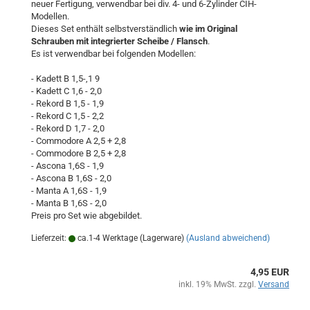
neuer Fertigung, verwendbar bei div. 4- und 6-Zylinder CIH-
Modellen.
Dieses Set enthält selbstverständlich
wie im Original
Schrauben mit integrierter Scheibe / Flansch
.
Es ist verwendbar bei folgenden Modellen:
- Kadett B 1,5-,1 9
- Kadett C 1,6 - 2,0
- Rekord B 1,5 - 1,9
- Rekord C 1,5 - 2,2
- Rekord D 1,7 - 2,0
- Commodore A 2,5 + 2,8
- Commodore B 2,5 + 2,8
- Ascona 1,6S - 1,9
- Ascona B 1,6S - 2,0
- Manta A 1,6S - 1,9
- Manta B 1,6S - 2,0
Preis pro Set wie abgebildet.
Lieferzeit:
ca.1-4 Werktage (Lagerware)
(Ausland abweichend)
4,95 EUR
inkl. 19% MwSt. zzgl.
Versand