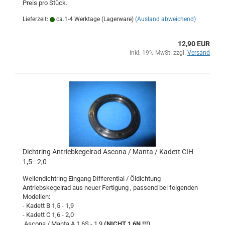
Preis pro Stück.
Lieferzeit:
ca.1-4 Werktage (Lagerware)
(Ausland abweichend)
12,90 EUR
inkl. 19% MwSt. zzgl.
Versand
Dichtring Antriebkegelrad Ascona / Manta / Kadett CIH
1,5 - 2,0
Wellendichtring Eingang Differential / Öldichtung
Antriebskegelrad aus neuer Fertigung , passend bei folgenden
Modellen:
- Kadett B 1,5 - 1,9
- Kadett C 1,6 - 2,0
Ascona / Manta A 1,6S - 1,9
(NICHT 1,6N !!!)