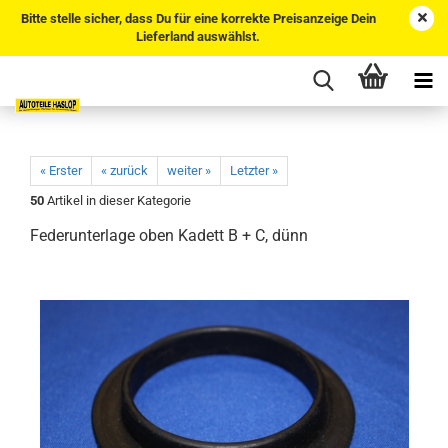
Bitte stelle sicher, dass Du für eine korrekte Preisanzeige Dein
Lieferland auswählst.
« Erster
« zurück
weiter »
Letzter »
50
Artikel in dieser Kategorie
Federunterlage oben Kadett B + C, dünn