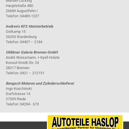
Manuel Lücking
Hauptstraße 480
26689 Augustfehn I
Telefon: 04489-1227
Andree's KFZ-Meisterbetrieb
Ostkamp 15
26203 Wardenburg
Telefon: 04407 – 2184
Oldtimer Galerie Bremen GmbH
André Weissmann, + Kyell Holste
Konsul-Smidt-Str. 24
28217 Bremen
Telefon: 0421 – 212151
Bengsch Motoren und Zylinderschleiferei
Ingo Koschinski
Dorfstrasse 14
27339 Riede
Telefon: 04294 - 673