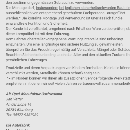
den bestimmungsgemässen Gebrauch zu verwenden.
Die Montage darf,
insbesondere
bei jeglichen sicherheitsrelevanten Bauteil
ausschliesslich von entsprechend geschultem Fachpersonal ausgeführt
werden.* Die korrekte Montage und Verwendung ist unerlässlich für die
einwandfreie Funktion und Sicherheit.
Der Kunde ist verpflichtet, umgehend nach Erhalt der Ware zu überprüfen, o
diese kompatibel ist mit dem Fahrzeug.
Vom Fahrzeughersteller vorgegebene Wartungsintervalle sind unbedingt
einzuhalten. Um eine langfristige und sichere Nutzung zu gewährleisten,
überprüfen Sie das Produkt regelmäßig auf Verschleiß, Mängel oder Schäde
Beachten Sie hierbei unbedingt auch das Alter und den aktuellen Zustand Ih
persönlichen Fahrzeuges.
Ersatzteile und deren Verpackungen von Kindern fernhalten. Kleinteile könn
verschluckt werden, Metallteile können scharfkantig sein.
*= im Norden können wir Ihnen als zusätzlichen Service folgende Werkstät
empfehlen, mit denen wir seit vielen Jahren vertrauensvoll zusammenarbeit
Alt-Opel-Manufaktur Ostfriesland
Jan Vetter
An der Eiche 14
26784 Blomberg
Tel: 04977-9387989
Die Autofabrik