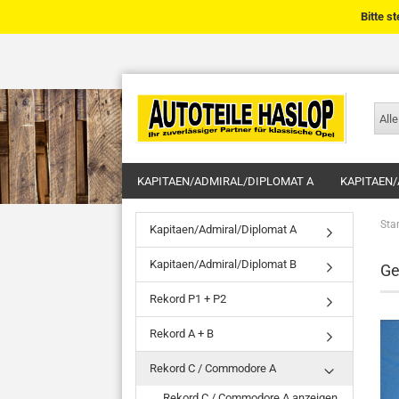
Bitte s
Alle
KAPITAEN/ADMIRAL/DIPLOMAT A
KAPITAEN/
Star
Kapitaen/Admiral/Diplomat A
Kapitaen/Admiral/Diplomat B
Ge
Rekord P1 + P2
Rekord A + B
Rekord C / Commodore A
Rekord C / Commodore A anzeigen