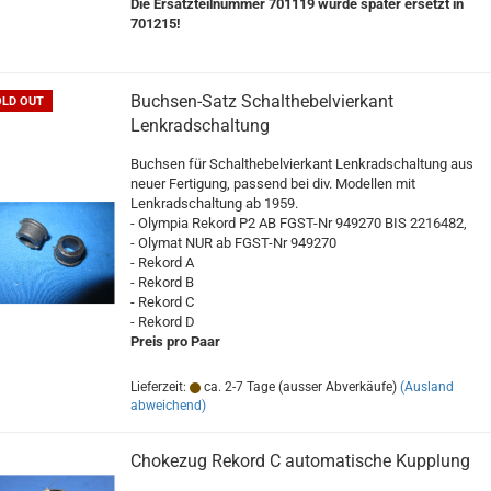
Die Ersatzteilnummer 701119 wurde später ersetzt in
701215!
Buchsen-Satz Schalthebelvierkant
OLD OUT
Lenkradschaltung
Buchsen für Schalthebelvierkant Lenkradschaltung aus
neuer Fertigung, passend bei div. Modellen mit
Lenkradschaltung ab 1959.
- Olympia Rekord P2 AB FGST-Nr 949270 BIS 2216482,
- Olymat NUR ab FGST-Nr 949270
- Rekord A
- Rekord B
- Rekord C
- Rekord D
Preis pro Paar
Lieferzeit:
ca. 2-7 Tage (ausser Abverkäufe)
(Ausland
abweichend)
Chokezug Rekord C automatische Kupplung