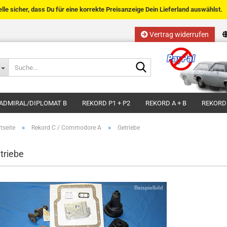
telle sicher, dass Du für eine korrekte Preisanzeige Dein Lieferland auswählst.
Vertrag widerrufen
Sprache auswählen
Suche...
E-Mail
Lieferland
ADMIRAL/DIPLOMAT B
REKORD P1 + P2
REKORD A + B
REKORD
Passwort
»
»
tseite
Rekord C / Commodore A
Getriebe
triebe
Kundenkonto anlegen
Passwort vergessen?