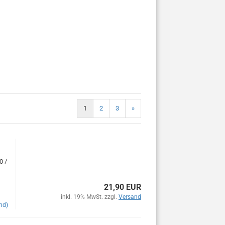
1
2
3
»
0 /
21,90 EUR
inkl. 19% MwSt. zzgl.
Versand
nd)