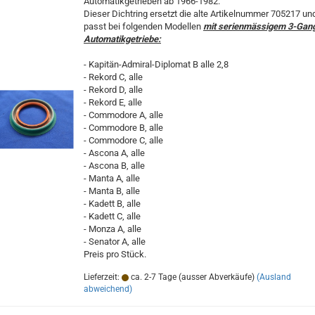
Automatikgetrieben ab 1966-1982.
Dieser Dichtring ersetzt die alte Artikelnummer 705217 un
passt bei folgenden Modellen
mit serienmässigem 3-Gan
Automatikgetriebe:
- Kapitän-Admiral-Diplomat B alle 2,8
- Rekord C, alle
- Rekord D, alle
- Rekord E, alle
- Commodore A, alle
- Commodore B, alle
- Commodore C, alle
- Ascona A, alle
- Ascona B, alle
- Manta A, alle
- Manta B, alle
- Kadett B, alle
- Kadett C, alle
- Monza A, alle
- Senator A, alle
Preis pro Stück.
Lieferzeit:
ca. 2-7 Tage (ausser Abverkäufe)
(Ausland
abweichend)