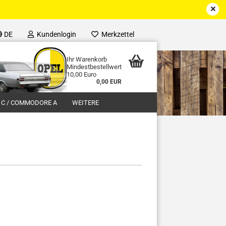
DE
Kundenlogin
Merkzettel
Ihr Warenkorb
Mindestbestellwert
10,00 Euro
0,00 EUR
 C / COMMODORE A
WEITERE