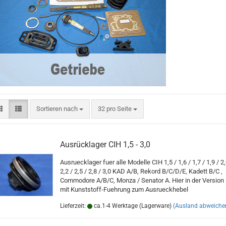
Sortieren nach
pro Seite
Sortieren nach
32 pro Seite
Ausrücklager CIH 1,5 - 3,0
Ausruecklager fuer alle Modelle CIH 1,5 / 1,6 / 1,7 / 1,9 / 2,
2,2 / 2,5 / 2,8 / 3,0 KAD A/B, Rekord B/C/D/E, Kadett B/C ,
Commodore A/B/C, Monza / Senator A. Hier in der Version
mit Kunststoff-Fuehrung zum Ausrueckhebel
Lieferzeit:
ca.1-4 Werktage (Lagerware)
(Ausland abweiche