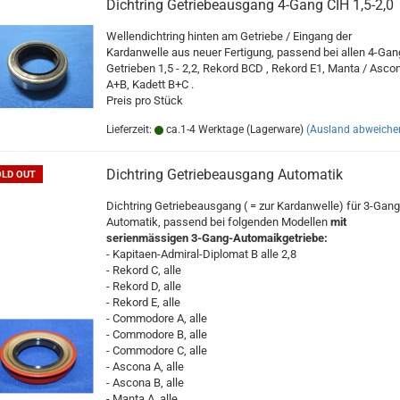
Dichtring Getriebeausgang 4-Gang CIH 1,5-2,0
Wellendichtring hinten am Getriebe / Eingang der
Kardanwelle aus neuer Fertigung, passend bei allen 4-Gan
Getrieben 1,5 - 2,2, Rekord BCD , Rekord E1, Manta / Asco
A+B, Kadett B+C .
Preis pro Stück
Lieferzeit:
ca.1-4 Werktage (Lagerware)
(Ausland abweiche
Dichtring Getriebeausgang Automatik
OLD OUT
Dichtring Getriebeausgang ( = zur Kardanwelle) für 3-Gang
Automatik, passend bei folgenden Modellen
mit
serienmässigen 3-Gang-Automaikgetriebe:
- Kapitaen-Admiral-Diplomat B alle 2,8
- Rekord C, alle
- Rekord D, alle
- Rekord E, alle
- Commodore A, alle
- Commodore B, alle
- Commodore C, alle
- Ascona A, alle
- Ascona B, alle
- Manta A, alle