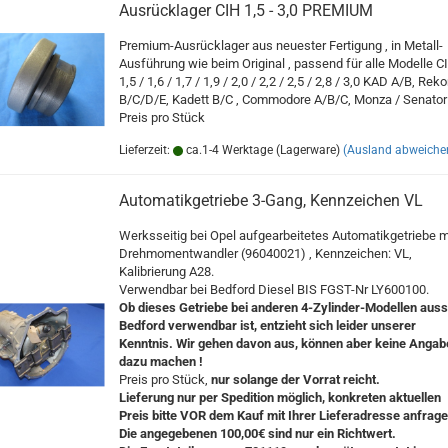
Ausrücklager CIH 1,5 - 3,0 PREMIUM
Premium-Ausrücklager aus neuester Fertigung , in Metall-
Ausführung wie beim Original , passend für alle Modelle C
1,5 / 1,6 / 1,7 / 1,9 / 2,0 / 2,2 / 2,5 / 2,8 / 3,0 KAD A/B, Reko
B/C/D/E, Kadett B/C , Commodore A/B/C, Monza / Senator 
Preis pro Stück
Lieferzeit:
ca.1-4 Werktage (Lagerware)
(Ausland abweiche
Automatikgetriebe 3-Gang, Kennzeichen VL
Werksseitig bei Opel aufgearbeitetes Automatikgetriebe m
Drehmomentwandler (96040021) , Kennzeichen: VL,
Kalibrierung A28.
Verwendbar bei Bedford Diesel BIS FGST-Nr LY600100.
Ob dieses Getriebe bei anderen 4-Zylinder-Modellen aus
Bedford verwendbar ist, entzieht sich leider unserer
Kenntnis. Wir gehen davon aus, können aber keine Angab
dazu machen !
Preis pro Stück,
nur solange der Vorrat reicht.
Lieferung nur per Spedition möglich, konkreten aktuellen
Preis bitte VOR dem Kauf mit Ihrer Lieferadresse anfrage
Die angegebenen 100,00€ sind nur ein Richtwert.