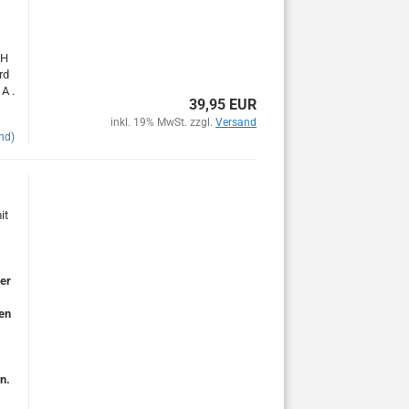
IH
rd
A .
39,95 EUR
inkl. 19% MwSt. zzgl.
Versand
nd)
it
ser
en
n.