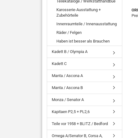
Teilekataloge / Werkstatthandbue
Karosserie-Ausstattung +
OR
Zubehörteile
Pre
Innenraumteile / Innenausstattung
Räder / Felgen
Haben ist besser als Brauchen
Kadett B / Olympia A
Kadett C
Manta / Ascona A
Manta / Ascona B
Monza / Senator A
Kapitaen P2,5 + PL2,6
Teile vor 1958 + BLITZ / Bedford
Omega A/Senator B, Corsa A,