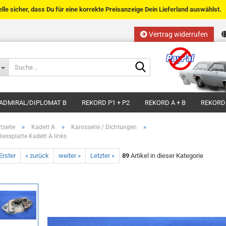
telle sicher, dass Du für eine korrekte Preisanzeige Dein Lieferland auswählst.
Vertrag widerrufen
Sprache auswählen
Suche...
E-Mail
Lieferland
ADMIRAL/DIPLOMAT B
REKORD P1 + P2
REKORD A + B
REKORD
Passwort
»
»
»
tseite
Kadett A
Karosserie / Dichtungen
liessplatte Kadett A links
Erster
« zurück
weiter »
Letzter »
89
Artikel in dieser Kategorie
Kundenkonto anlegen
Passwort vergessen?