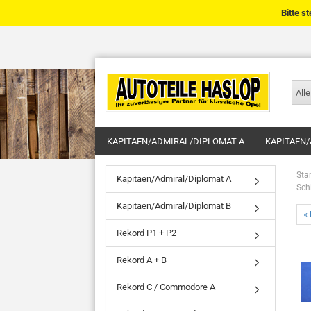
Bitte s
Alle
KAPITAEN/ADMIRAL/DIPLOMAT A
KAPITAEN/
Star
Kapitaen/Admiral/Diplomat A
Sch
Kapitaen/Admiral/Diplomat B
« 
Rekord P1 + P2
Rekord A + B
Rekord C / Commodore A