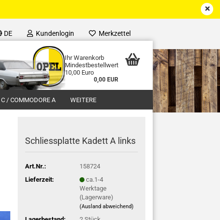
DE
Kundenlogin
Merkzettel
Ihr Warenkorb
Mindestbestellwert
10,00 Euro
0,00 EUR
 C / COMMODORE A
WEITERE
Schliessplatte Kadett A links
Art.Nr.:
158724
Lieferzeit:
ca.1-4
Werktage
(Lagerware)
(Ausland abweichend)
Lagerbestand:
2
Stück