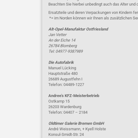
Beachten Sie hierbei unbedingt auch das Alter und 
Ersatzteile und deren Verpackungen von Kindern fer
*= im Norden können wir Ihnen als zusätzlichen Se
Alt-Opel-Manufaktur Ostfriesland
Jan Vetter
An der Eiche 14
26784 Blomberg
Tel: 04977-9387989
Die Autofabrik
Manuel Lücking
Hauptstraße 480
26689 Augustfehn I
Telefon: 04489-1227
Andree's KFZ-Meisterbetrieb
Ostkamp 15
26203 Wardenburg
Telefon: 04407 – 2184
Oldtimer Galerie Bremen GmbH
André Weissmann, + Kyell Holste
Konsul-Smidt-Str. 24