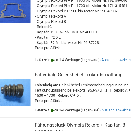
- Olympia Rekord PI + PII 1500 bis Motor-Nr. 15L-859046
- Olympia Rekord PI + PII 1700 bis Motor-Nr. 17L-315481
- Olympia Rekord P I 1200 bis Motor-Nr. 12L-48937
- Olympia Rekord A
- Olympia Rekord B
- Rekord C
- Kapitän 1953-57 ab FGST-Nr. 400001
- Kapitän P2,5 L
- Kapitän P2,6 L bis Motor-Nr. 26-87223.
Preis pro Stück.
Lieferzeit:
ca.1-4 Werktage (Lagerware)
(Ausland abweiche
Faltenbalg Gelenkhebel Lenkradschaltung
Faltenbalg am Gelenkhebel Lenkradschaltung aus neuer
Fertigung ,passend bei Rekord 1953-57 ,PI ,PII ,Rekord A +
1500 + 1700 , Rekord C + D .
Preis pro Stück .
Lieferzeit:
ca.1-4 Werktage (Lagerware)
(Ausland abweiche
Führungsstück Olympia Rekord + Kapitän, 3-