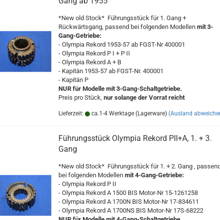
Gang ab 1955
*New old Stock* Führungsstück für 1. Gang +
Rückwärtsgang, passend bei folgenden Modellen
mit 3-
Gang-Getriebe:
- Olympia Rekord 1953-57 ab FGST-Nr 400001
- Olympia Rekord P I + P II
- Olympia Rekord A + B
- Kapitän 1953-57 ab FGST-Nr. 400001
- Kapitän P
NUR für Modelle mit 3-Gang-Schaltgetriebe.
Preis pro Stück,
nur solange der Vorrat reicht
Lieferzeit:
ca.1-4 Werktage (Lagerware)
(Ausland abweiche
Führungsstück Olympia Rekord PII+A, 1. + 3.
Gang
*New old Stock* Führungsstück für 1. + 2. Gang , passen
bei folgenden Modellen
mit 4-Gang-Getriebe:
- Olympia Rekord P II
- Olympia Rekord A 1500 BIS Motor-Nr 15-1261258
- Olympia Rekord A 1700N BIS Motor-Nr 17-834611
- Olympia Rekord A 1700NS BIS Motor-Nr 17S-68222
NUR für Modelle mit 4-Gang-Schaltgetriebe.