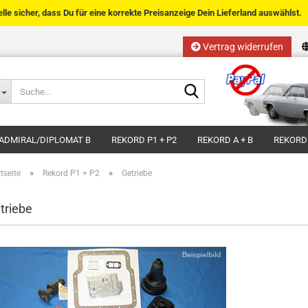
telle sicher, dass Du für eine korrekte Preisanzeige Dein Lieferland auswählst.
Vertrag widerrufen
Sprache auswählen
Suche...
E-Mail
Lieferland
ADMIRAL/DIPLOMAT B
REKORD P1 + P2
REKORD A + B
REKORD
Passwort
»
»
tseite
Rekord P1 + P2
Getriebe
triebe
Kundenkonto anlegen
Passwort vergessen?