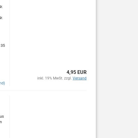
r.
r.
135
4,95 EUR
inkl. 19% MwSt. zzgl.
Versand
nd)
aus
n