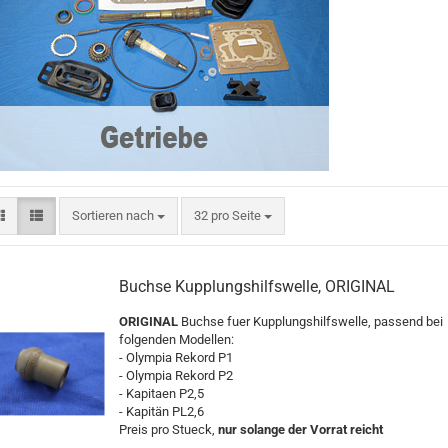
Sortieren nach
pro Seite
Sortieren nach
32 pro Seite
Buchse Kupplungshilfswelle, ORIGINAL
ORIGINAL
Buchse fuer Kupplungshilfswelle, passend bei
folgenden Modellen:
- Olympia Rekord P1
- Olympia Rekord P2
- Kapitaen P2,5
- Kapitän PL2,6
Preis pro Stueck,
nur solange der Vorrat reicht