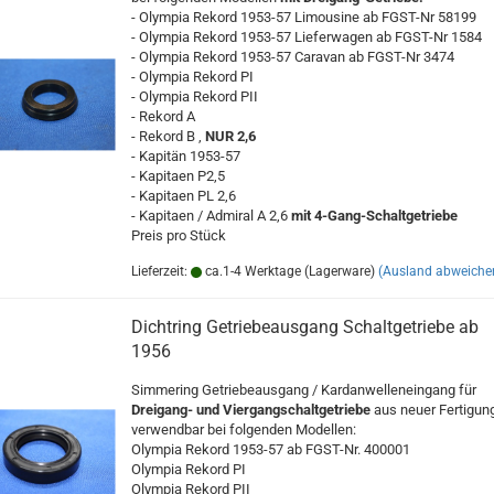
- Olympia Rekord 1953-57 Limousine ab FGST-Nr 58199
- Olympia Rekord 1953-57 Lieferwagen ab FGST-Nr 1584
- Olympia Rekord 1953-57 Caravan ab FGST-Nr 3474
- Olympia Rekord PI
- Olympia Rekord PII
- Rekord A
- Rekord B ,
NUR 2,6
- Kapitän 1953-57
- Kapitaen P2,5
- Kapitaen PL 2,6
- Kapitaen / Admiral A 2,6
mit 4-Gang-Schaltgetriebe
Preis pro Stück
Lieferzeit:
ca.1-4 Werktage (Lagerware)
(Ausland abweiche
Dichtring Getriebeausgang Schaltgetriebe ab
1956
Simmering Getriebeausgang / Kardanwelleneingang für
Dreigang- und Viergangschaltgetriebe
aus neuer Fertigun
verwendbar bei folgenden Modellen:
Olympia Rekord 1953-57 ab FGST-Nr. 400001
Olympia Rekord PI
Olympia Rekord PII