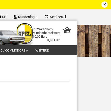
DE
Kundenlogin
Merkzettel
Ihr Warenkorb
Mindestbestellwert
10,00 Euro
0,00 EUR
 C / COMMODORE A
WEITERE