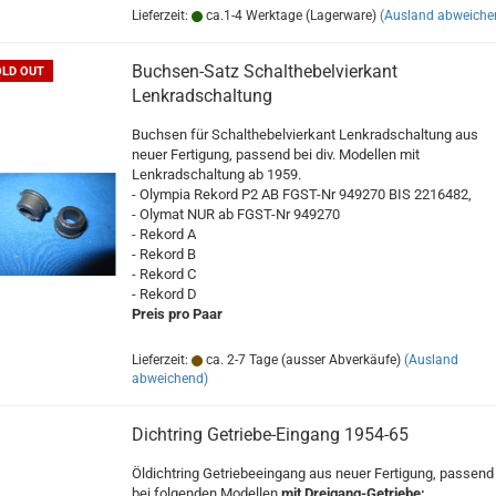
Lieferzeit:
ca.1-4 Werktage (Lagerware)
(Ausland abweiche
Buchsen-Satz Schalthebelvierkant
OLD OUT
Lenkradschaltung
Buchsen für Schalthebelvierkant Lenkradschaltung aus
neuer Fertigung, passend bei div. Modellen mit
Lenkradschaltung ab 1959.
- Olympia Rekord P2 AB FGST-Nr 949270 BIS 2216482,
- Olymat NUR ab FGST-Nr 949270
- Rekord A
- Rekord B
- Rekord C
- Rekord D
Preis pro Paar
Lieferzeit:
ca. 2-7 Tage (ausser Abverkäufe)
(Ausland
abweichend)
Dichtring Getriebe-Eingang 1954-65
Öldichtring Getriebeeingang aus neuer Fertigung, passend
bei folgenden Modellen
mit Dreigang-Getriebe: