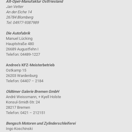
Alt-Opel-Manufaktur Ostfriesland
Jan Vetter
An der Eiche 14
26784 Blomberg
Tel: 04977-9387989
Die Autofabrik
Manuel Lücking
Hauptstraße 480
26689 Augustfehn I
Telefon: 04489-1227
Andree's KFZ-Meisterbetrieb
Ostkamp 15
26203 Wardenburg
Telefon: 04407 – 2184
Oldtimer Galerie Bremen GmbH
André Weissmann, + Kyell Holste
Konsul-Smidt-Str. 24
28217 Bremen
Telefon: 0421 – 212151
Bengsch Motoren und Zylinderschleiferei
Ingo Koschinski