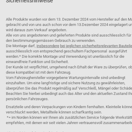
Sicherheitshinweise
Alle Produkte wurden vor dem 13. Dezember 2024 vom Hersteller auf den M
gebracht und von uns auch schon vor dem 13.Dezember 2024 eingelagert u
wird daraus zum Verkauf angeboten.
Alle von uns angebotenen und gelieferten Produkte sind ausschliesslich für
den bestimmungsgemässen Gebrauch zu verwenden.
Die Montage darf,
insbesondere
bei jeglichen sicherheitsrelevanten Bauteil
ausschliesslich von entsprechend geschultem Fachpersonal ausgeführt
werden.* Die korrekte Montage und Verwendung ist unerlässlich für die
einwandfreie Funktion und Sicherheit.
Der Kunde ist verpflichtet, umgehend nach Erhalt der Ware zu überprüfen, o
diese kompatibel ist mit dem Fahrzeug.
Vom Fahrzeughersteller vorgegebene Wartungsintervalle sind unbedingt
einzuhalten. Um eine langfristige und sichere Nutzung zu gewährleisten,
überprüfen Sie das Produkt regelmäßig auf Verschleiß, Mängel oder Schäde
Beachten Sie hierbei unbedingt auch das Alter und den aktuellen Zustand Ih
persönlichen Fahrzeuges.
Ersatzteile und deren Verpackungen von Kindern fernhalten. Kleinteile könn
verschluckt werden, Metallteile können scharfkantig sein.
*= im Norden können wir Ihnen als zusätzlichen Service folgende Werkstät
empfehlen, mit denen wir seit vielen Jahren vertrauensvoll zusammenarbeit