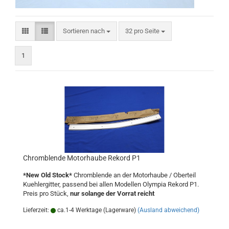
Sortieren nach
pro Seite
Sortieren nach
32 pro Seite
1
Chromblende Motorhaube Rekord P1
*New Old Stock*
Chromblende an der Motorhaube / Oberteil
Kuehlergitter, passend bei allen Modellen Olympia Rekord P1.
Preis pro Stück,
nur solange der Vorrat reicht
Lieferzeit:
ca.1-4 Werktage (Lagerware)
(Ausland abweichend)