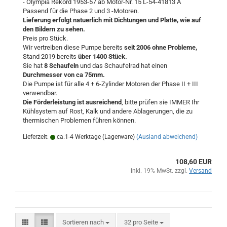
- Olympia Rekord 1953-57 ab Motor-Nr. 15 L-54-41813 A
Passend für die Phase 2 und 3 -Motoren.
Lieferung erfolgt natuerlich mit Dichtungen und Platte, wie auf
den Bildern zu sehen.
Preis pro Stück.
Wir vertreiben diese Pumpe bereits
seit 2006 ohne Probleme,
Stand 2019 bereits
über 1400 Stück.
Sie hat
8 Schaufeln
und das Schaufelrad hat einen
Durchmesser von ca 75mm.
Die Pumpe ist für alle 4 + 6-Zylinder Motoren der Phase II + III
verwendbar.
Die Förderleistung ist ausreichend
, bitte prüfen sie IMMER Ihr
Kühlsystem auf Rost, Kalk und andere Ablagerungen, die zu
thermischen Problemen führen können.
Lieferzeit:
ca.1-4 Werktage (Lagerware)
(Ausland abweichend)
108,60 EUR
inkl. 19% MwSt. zzgl.
Versand
Sortieren nach
pro Seite
Sortieren nach
32 pro Seite