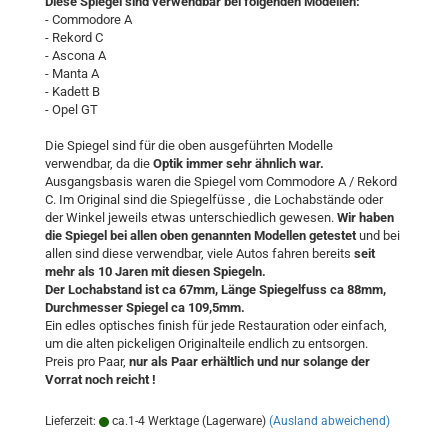
Diese Spiegel sind verwendbar bei folgenden Modellen:
- Commodore A
- Rekord C
- Ascona A
- Manta A
- Kadett B
- Opel GT
Die Spiegel sind für die oben ausgeführten Modelle
verwendbar, da die
Optik immer sehr ähnlich war.
Ausgangsbasis waren die Spiegel vom Commodore A / Rekord
C. Im Original sind die Spiegelfüsse , die Lochabstände oder
der Winkel jeweils etwas unterschiedlich gewesen.
Wir haben
die Spiegel bei allen oben genannten Modellen getestet
und bei
allen sind diese verwendbar, viele Autos fahren bereits
seit
mehr als 10 Jaren mit diesen Spiegeln.
Der Lochabstand ist ca 67mm, Länge Spiegelfuss ca 88mm,
Durchmesser Spiegel ca 109,5mm.
Ein edles optisches finish für jede Restauration oder einfach,
um die alten pickeligen Originalteile endlich zu entsorgen.
Preis pro Paar,
nur als Paar erhältlich und nur solange der
Vorrat noch reicht !
Lieferzeit:
ca.1-4 Werktage (Lagerware)
(Ausland abweichend)