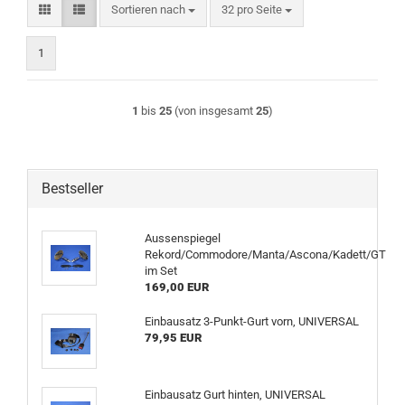
Sortieren nach
pro Seite
Sortieren nach
32 pro Seite
1
1
bis
25
(von insgesamt
25
)
Bestseller
Aussenspiegel
Rekord/Commodore/Manta/Ascona/Kadett/GT
im Set
169,00 EUR
Einbausatz 3-Punkt-Gurt vorn, UNIVERSAL
79,95 EUR
Einbausatz Gurt hinten, UNIVERSAL