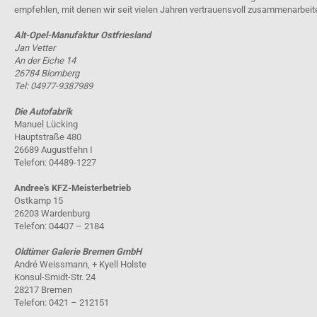
empfehlen, mit denen wir seit vielen Jahren vertrauensvoll zusammenarbeit
Alt-Opel-Manufaktur Ostfriesland
Jan Vetter
An der Eiche 14
26784 Blomberg
Tel: 04977-9387989
Die Autofabrik
Manuel Lücking
Hauptstraße 480
26689 Augustfehn I
Telefon: 04489-1227
Andree's KFZ-Meisterbetrieb
Ostkamp 15
26203 Wardenburg
Telefon: 04407 – 2184
Oldtimer Galerie Bremen GmbH
André Weissmann, + Kyell Holste
Konsul-Smidt-Str. 24
28217 Bremen
Telefon: 0421 – 212151