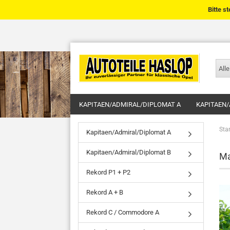
Bitte s
Alle
KAPITAEN/ADMIRAL/DIPLOMAT A
KAPITAEN/
Star
Kapitaen/Admiral/Diplomat A
Kapitaen/Admiral/Diplomat B
Ma
Rekord P1 + P2
Rekord A + B
Rekord C / Commodore A