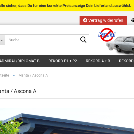
telle sicher, dass Du für eine korrekte Preisanzeige Dein Lieferland auswählst.
Vertrag widerrufen
Sprache auswählen
Suche...
E-Mail
Lieferland
ADMIRAL/DIPLOMAT B
REKORD P1 + P2
REKORD A + B
REKORD
Passwort
»
tseite
Manta / Ascona A
nta / Ascona A
Kundenkonto anlegen
Passwort vergessen?