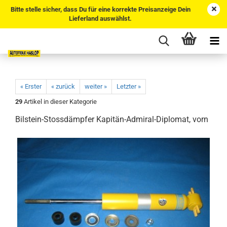
Bitte stelle sicher, dass Du für eine korrekte Preisanzeige Dein
Lieferland auswählst.
« Erster
« zurück
weiter »
Letzter »
29
Artikel in dieser Kategorie
Bilstein-Stossdämpfer Kapitän-Admiral-Diplomat, vorn