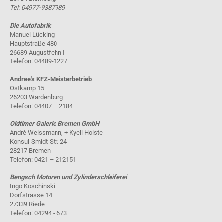
Tel: 04977-9387989
Die Autofabrik
Manuel Lücking
Hauptstraße 480
26689 Augustfehn I
Telefon: 04489-1227
Andree's KFZ-Meisterbetrieb
Ostkamp 15
26203 Wardenburg
Telefon: 04407 – 2184
Oldtimer Galerie Bremen GmbH
André Weissmann, + Kyell Holste
Konsul-Smidt-Str. 24
28217 Bremen
Telefon: 0421 – 212151
Bengsch Motoren und Zylinderschleiferei
Ingo Koschinski
Dorfstrasse 14
27339 Riede
Telefon: 04294 - 673