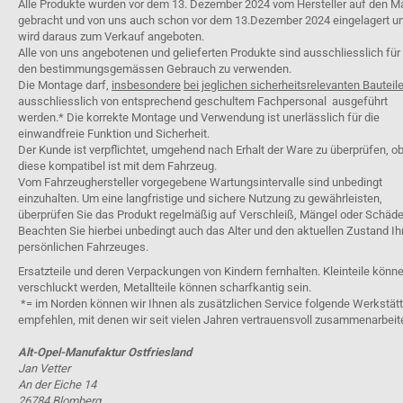
Alle Produkte wurden vor dem 13. Dezember 2024 vom Hersteller auf den M
gebracht und von uns auch schon vor dem 13.Dezember 2024 eingelagert u
wird daraus zum Verkauf angeboten.
Alle von uns angebotenen und gelieferten Produkte sind ausschliesslich für
den bestimmungsgemässen Gebrauch zu verwenden.
Die Montage darf,
insbesondere
bei jeglichen sicherheitsrelevanten Bauteil
ausschliesslich von entsprechend geschultem Fachpersonal ausgeführt
werden.* Die korrekte Montage und Verwendung ist unerlässlich für die
einwandfreie Funktion und Sicherheit.
Der Kunde ist verpflichtet, umgehend nach Erhalt der Ware zu überprüfen, o
diese kompatibel ist mit dem Fahrzeug.
Vom Fahrzeughersteller vorgegebene Wartungsintervalle sind unbedingt
einzuhalten. Um eine langfristige und sichere Nutzung zu gewährleisten,
überprüfen Sie das Produkt regelmäßig auf Verschleiß, Mängel oder Schäde
Beachten Sie hierbei unbedingt auch das Alter und den aktuellen Zustand Ih
persönlichen Fahrzeuges.
Ersatzteile und deren Verpackungen von Kindern fernhalten. Kleinteile könn
verschluckt werden, Metallteile können scharfkantig sein.
*= im Norden können wir Ihnen als zusätzlichen Service folgende Werkstät
empfehlen, mit denen wir seit vielen Jahren vertrauensvoll zusammenarbeit
Alt-Opel-Manufaktur Ostfriesland
Jan Vetter
An der Eiche 14
26784 Blomberg