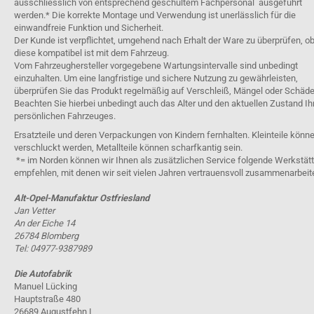
ausschliesslich von entsprechend geschultem Fachpersonal ausgeführt
werden.* Die korrekte Montage und Verwendung ist unerlässlich für die
einwandfreie Funktion und Sicherheit.
Der Kunde ist verpflichtet, umgehend nach Erhalt der Ware zu überprüfen, o
diese kompatibel ist mit dem Fahrzeug.
Vom Fahrzeughersteller vorgegebene Wartungsintervalle sind unbedingt
einzuhalten. Um eine langfristige und sichere Nutzung zu gewährleisten,
überprüfen Sie das Produkt regelmäßig auf Verschleiß, Mängel oder Schäde
Beachten Sie hierbei unbedingt auch das Alter und den aktuellen Zustand Ih
persönlichen Fahrzeuges.
Ersatzteile und deren Verpackungen von Kindern fernhalten. Kleinteile könn
verschluckt werden, Metallteile können scharfkantig sein.
*= im Norden können wir Ihnen als zusätzlichen Service folgende Werkstät
empfehlen, mit denen wir seit vielen Jahren vertrauensvoll zusammenarbeit
Alt-Opel-Manufaktur Ostfriesland
Jan Vetter
An der Eiche 14
26784 Blomberg
Tel: 04977-9387989
Die Autofabrik
Manuel Lücking
Hauptstraße 480
26689 Augustfehn I