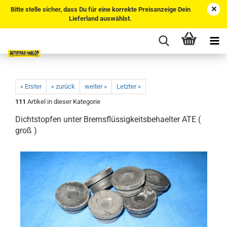
Bitte stelle sicher, dass Du für eine korrekte Preisanzeige Dein
Lieferland auswählst.
« Erster
« zurück
weiter »
Letzter »
111
Artikel in dieser Kategorie
Dichtstopfen unter Bremsflüssigkeitsbehaelter ATE (
groß )