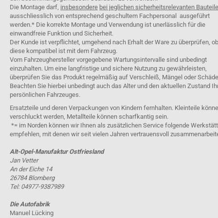
Die Montage darf,
insbesondere
bei jeglichen sicherheitsrelevanten Bauteil
ausschliesslich von entsprechend geschultem Fachpersonal ausgeführt
werden.* Die korrekte Montage und Verwendung ist unerlässlich für die
einwandfreie Funktion und Sicherheit.
Der Kunde ist verpflichtet, umgehend nach Erhalt der Ware zu überprüfen, o
diese kompatibel ist mit dem Fahrzeug.
Vom Fahrzeughersteller vorgegebene Wartungsintervalle sind unbedingt
einzuhalten. Um eine langfristige und sichere Nutzung zu gewährleisten,
überprüfen Sie das Produkt regelmäßig auf Verschleiß, Mängel oder Schäde
Beachten Sie hierbei unbedingt auch das Alter und den aktuellen Zustand Ih
persönlichen Fahrzeuges.
Ersatzteile und deren Verpackungen von Kindern fernhalten. Kleinteile könn
verschluckt werden, Metallteile können scharfkantig sein.
*= im Norden können wir Ihnen als zusätzlichen Service folgende Werkstät
empfehlen, mit denen wir seit vielen Jahren vertrauensvoll zusammenarbeit
Alt-Opel-Manufaktur Ostfriesland
Jan Vetter
An der Eiche 14
26784 Blomberg
Tel: 04977-9387989
Die Autofabrik
Manuel Lücking