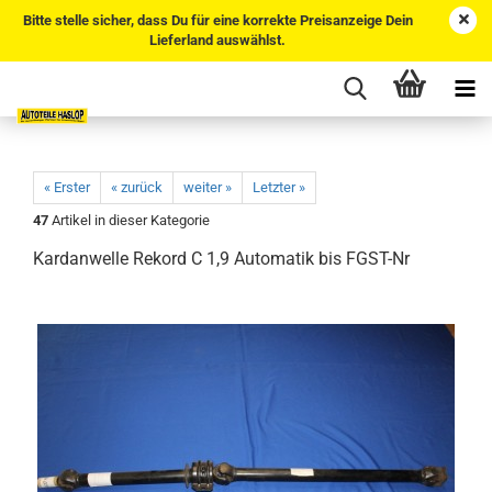
Bitte stelle sicher, dass Du für eine korrekte Preisanzeige Dein
Lieferland auswählst.
« Erster
« zurück
weiter »
Letzter »
47
Artikel in dieser Kategorie
Kardanwelle Rekord C 1,9 Automatik bis FGST-Nr