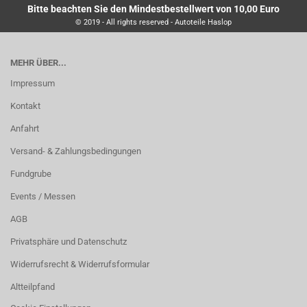
Bitte beachten Sie den Mindestbestellwert von 10,00 Euro
© 2019 - All rights reserved - Autoteile Haslop
MEHR ÜBER...
Impressum
Kontakt
Anfahrt
Versand- & Zahlungsbedingungen
Fundgrube
Events / Messen
AGB
Privatsphäre und Datenschutz
Widerrufsrecht & Widerrufsformular
Altteilpfand