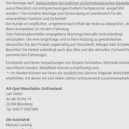
Die Montage darf,
insbesondere
bei jeglichen sicherheitsrelevanten Bauteil
ausschliesslich von entsprechend geschultem Fachpersonal ausgeführt
werden.* Die korrekte Montage und Verwendung ist unerlässlich für die
einwandfreie Funktion und Sicherheit.
Der Kunde ist verpflichtet, umgehend nach Erhalt der Ware zu überprüfen, o
diese kompatibel ist mit dem Fahrzeug.
Vom Fahrzeughersteller vorgegebene Wartungsintervalle sind unbedingt
einzuhalten. Um eine langfristige und sichere Nutzung zu gewährleisten,
überprüfen Sie das Produkt regelmäßig auf Verschleiß, Mängel oder Schäde
Beachten Sie hierbei unbedingt auch das Alter und den aktuellen Zustand Ih
persönlichen Fahrzeuges.
Ersatzteile und deren Verpackungen von Kindern fernhalten. Kleinteile könn
verschluckt werden, Metallteile können scharfkantig sein.
*= im Norden können wir Ihnen als zusätzlichen Service folgende Werkstät
empfehlen, mit denen wir seit vielen Jahren vertrauensvoll zusammenarbeit
Alt-Opel-Manufaktur Ostfriesland
Jan Vetter
An der Eiche 14
26784 Blomberg
Tel: 04977-9387989
Die Autofabrik
Manuel Lücking