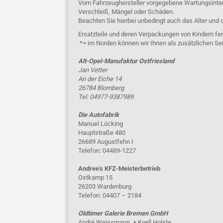
Vom Fahrzeughersteller vorgegebene Wartungsinterva
Verschleiß, Mängel oder Schäden.
Beachten Sie hierbei unbedingt auch das Alter und 
Ersatzteile und deren Verpackungen von Kindern fer
*= im Norden können wir Ihnen als zusätzlichen Se
Alt-Opel-Manufaktur Ostfriesland
Jan Vetter
An der Eiche 14
26784 Blomberg
Tel: 04977-9387989
Die Autofabrik
Manuel Lücking
Hauptstraße 480
26689 Augustfehn I
Telefon: 04489-1227
Andree's KFZ-Meisterbetrieb
Ostkamp 15
26203 Wardenburg
Telefon: 04407 – 2184
Oldtimer Galerie Bremen GmbH
André Weissmann, + Kyell Holste