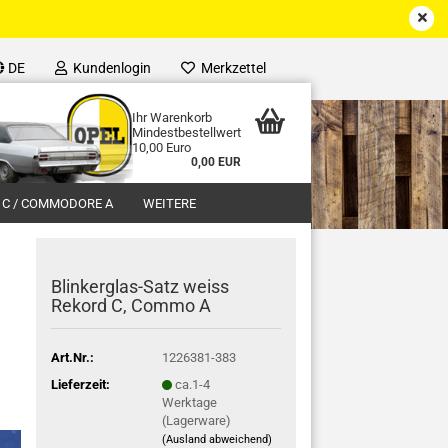
DE
Kundenlogin
Merkzettel
Ihr Warenkorb
Mindestbestellwert
10,00 Euro
0,00 EUR
 C / COMMODORE A
WEITERE
Blinkerglas-Satz weiss
Rekord C, Commo A
Art.Nr.:
1226381-383
Lieferzeit:
ca.1-4
Werktage
(Lagerware)
(Ausland abweichend)