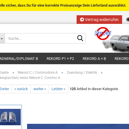
telle sicher, dass Du für eine korrekte Preisanzeige Dein Lieferland auswählst.
Vertrag widerrufen
Sprache auswählen
Suche...
E-Mail
Lieferland
ADMIRAL/DIPLOMAT B
REKORD P1 + P2
REKORD A + B
REKORD
Passwort
»
»
»
tseite
Rekord C / Commodore A
Zuendung / Elektrik
nkerglas-Satz weiss Rekord C, Commo A
Erster
« zurück
weiter »
Letzter »
125
Artikel in dieser Kategorie
Kundenkonto anlegen
Passwort vergessen?