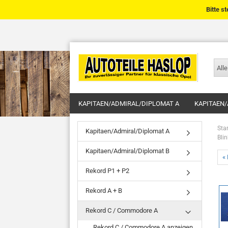
Bitte s
Alle
KAPITAEN/ADMIRAL/DIPLOMAT A
KAPITAEN/
Star
Kapitaen/Admiral/Diplomat A
Bli
Kapitaen/Admiral/Diplomat B
« 
Rekord P1 + P2
Rekord A + B
Rekord C / Commodore A
Rekord C / Commodore A anzeigen