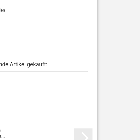
len
de Artikel gekauft:
m
...