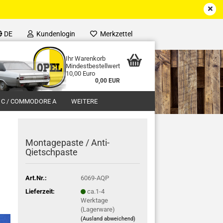
DE
Kundenlogin
Merkzettel
Ihr Warenkorb
Mindestbestellwert
10,00 Euro
0,00 EUR
 C / COMMODORE A
WEITERE
Montagepaste / Anti-
Qietschpaste
Art.Nr.:
6069-AQP
Lieferzeit:
ca.1-4
Werktage
(Lagerware)
(Ausland abweichend)