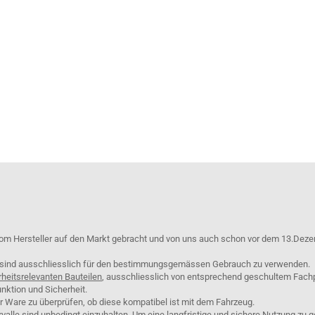
om Hersteller auf den Markt gebracht und von uns auch schon vor dem 13.Deze
e sind ausschliesslich für den bestimmungsgemässen Gebrauch zu verwenden.
rheitsrelevanten Bauteilen
, ausschliesslich von entsprechend geschultem Fach
nktion und Sicherheit.
er Ware zu überprüfen, ob diese kompatibel ist mit dem Fahrzeug.
lle sind unbedingt einzuhalten. Um eine langfristige und sichere Nutzung zu g