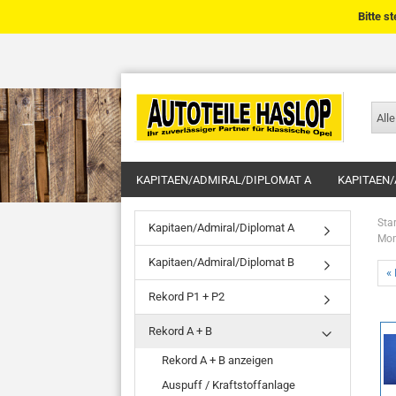
Bitte s
Alle
KAPITAEN/ADMIRAL/DIPLOMAT A
KAPITAEN/
Star
Kapitaen/Admiral/Diplomat A
Mon
Kapitaen/Admiral/Diplomat B
« 
Rekord P1 + P2
Rekord A + B
Rekord A + B anzeigen
Auspuff / Kraftstoffanlage