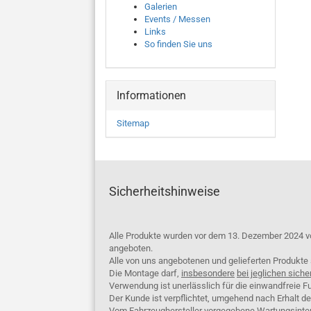
Galerien
Events / Messen
Links
So finden Sie uns
Informationen
Sitemap
Sicherheitshinweise
Alle Produkte wurden vor dem 13. Dezember 2024 v
angeboten.
Alle von uns angebotenen und gelieferten Produkt
Die Montage darf,
insbesondere
bei jeglichen siche
Verwendung ist unerlässlich für die einwandfreie Fu
Der Kunde ist verpflichtet, umgehend nach Erhalt d
Vom Fahrzeughersteller vorgegebene Wartungsinterva