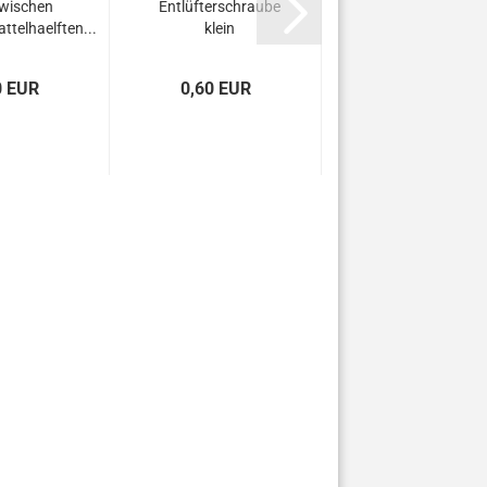
wischen
Entlüfterschraube
ttelhaelften...
klein
0 EUR
0,60 EUR