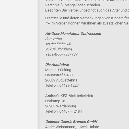
Verschleiß, Mängel oder Schäden.
Beachten Sie hierbei unbedingt auch das Alter und 
Ersatzteile und deren Verpackungen von Kindern fer
*= im Norden können wir Ihnen als zusätzlichen Se
Alt-Opel-Manufaktur Ostfriesland
Jan Vetter
An der Eiche 14
26784 Blomberg
Tel: 04977-9387989
Die Autofabrik
Manuel Lücking
Hauptstraße 480
26689 Augustfehn I
Telefon: 04489-1227
Andree's KFZ-Meisterbetrieb
Ostkamp 15
26203 Wardenburg
Telefon: 04407 – 2184
Oldtimer Galerie Bremen GmbH
André Weissmann, + Kyell Holste