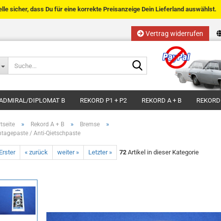
telle sicher, dass Du für eine korrekte Preisanzeige Dein Lieferland auswählst.
Vertrag widerrufen
Sprache auswählen
Suche...
E-Mail
Lieferland
ADMIRAL/DIPLOMAT B
REKORD P1 + P2
REKORD A + B
REKORD
Passwort
»
»
»
tseite
Rekord A + B
Bremse
tagepaste / Anti-Qietschpaste
Erster
« zurück
weiter »
Letzter »
72
Artikel in dieser Kategorie
Kundenkonto anlegen
Passwort vergessen?