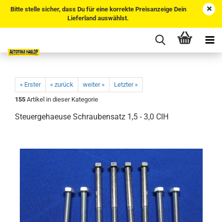
Bitte stelle sicher, dass Du für eine korrekte Preisanzeige Dein
Lieferland auswählst.
« Erster
« zurück
weiter »
Letzter »
155
Artikel in dieser Kategorie
Steuergehaeuse Schraubensatz 1,5 - 3,0 CIH