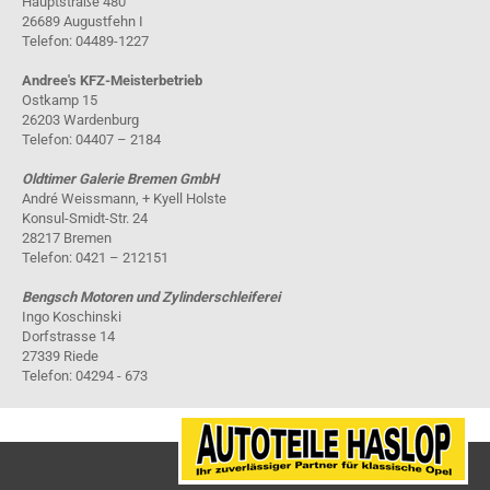
Hauptstraße 480
26689 Augustfehn I
Telefon: 04489-1227
Andree's KFZ-Meisterbetrieb
Ostkamp 15
26203 Wardenburg
Telefon: 04407 – 2184
Oldtimer Galerie Bremen GmbH
André Weissmann, + Kyell Holste
Konsul-Smidt-Str. 24
28217 Bremen
Telefon: 0421 – 212151
Bengsch Motoren und Zylinderschleiferei
Ingo Koschinski
Dorfstrasse 14
27339 Riede
Telefon: 04294 - 673