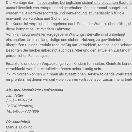
Die Montage darf,
insbesondere
bei jeglichen sicherheitsrelevanten Bauteil
ausschliesslich von entsprechend geschultem Fachpersonal ausgeführt
werden.* Die korrekte Montage und Verwendung ist unerlässlich für die
einwandfreie Funktion und Sicherheit.
Der Kunde ist verpflichtet, umgehend nach Erhalt der Ware zu überprüfen, o
diese kompatibel ist mit dem Fahrzeug.
Vom Fahrzeughersteller vorgegebene Wartungsintervalle sind unbedingt
einzuhalten. Um eine langfristige und sichere Nutzung zu gewährleisten,
überprüfen Sie das Produkt regelmäßig auf Verschleiß, Mängel oder Schäde
Beachten Sie hierbei unbedingt auch das Alter und den aktuellen Zustand Ih
persönlichen Fahrzeuges.
Ersatzteile und deren Verpackungen von Kindern fernhalten. Kleinteile könn
verschluckt werden, Metallteile können scharfkantig sein.
*= im Norden können wir Ihnen als zusätzlichen Service folgende Werkstät
empfehlen, mit denen wir seit vielen Jahren vertrauensvoll zusammenarbeit
Alt-Opel-Manufaktur Ostfriesland
Jan Vetter
An der Eiche 14
26784 Blomberg
Tel: 04977-9387989
Die Autofabrik
Manuel Lücking