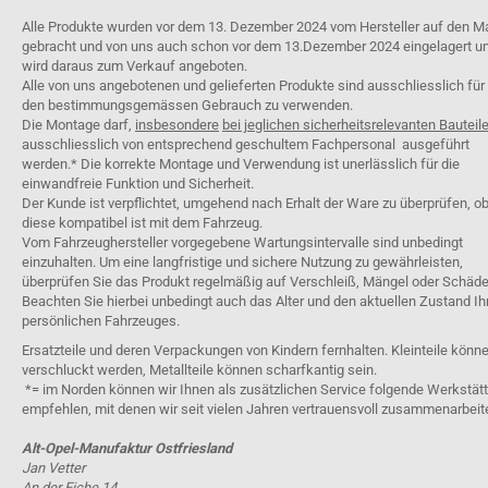
Alle Produkte wurden vor dem 13. Dezember 2024 vom Hersteller auf den M
gebracht und von uns auch schon vor dem 13.Dezember 2024 eingelagert u
wird daraus zum Verkauf angeboten.
Alle von uns angebotenen und gelieferten Produkte sind ausschliesslich für
den bestimmungsgemässen Gebrauch zu verwenden.
Die Montage darf,
insbesondere
bei jeglichen sicherheitsrelevanten Bauteil
ausschliesslich von entsprechend geschultem Fachpersonal ausgeführt
werden.* Die korrekte Montage und Verwendung ist unerlässlich für die
einwandfreie Funktion und Sicherheit.
Der Kunde ist verpflichtet, umgehend nach Erhalt der Ware zu überprüfen, o
diese kompatibel ist mit dem Fahrzeug.
Vom Fahrzeughersteller vorgegebene Wartungsintervalle sind unbedingt
einzuhalten. Um eine langfristige und sichere Nutzung zu gewährleisten,
überprüfen Sie das Produkt regelmäßig auf Verschleiß, Mängel oder Schäde
Beachten Sie hierbei unbedingt auch das Alter und den aktuellen Zustand Ih
persönlichen Fahrzeuges.
Ersatzteile und deren Verpackungen von Kindern fernhalten. Kleinteile könn
verschluckt werden, Metallteile können scharfkantig sein.
*= im Norden können wir Ihnen als zusätzlichen Service folgende Werkstät
empfehlen, mit denen wir seit vielen Jahren vertrauensvoll zusammenarbeit
Alt-Opel-Manufaktur Ostfriesland
Jan Vetter
An der Eiche 14