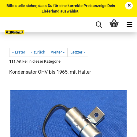
Bitte stelle sicher, dass Du für eine korrekte Preisanzeige Dein
Lieferland auswählst.
« Erster
« zurück
weiter »
Letzter »
111
Artikel in dieser Kategorie
Kondensator OHV bis 1965, mit Halter