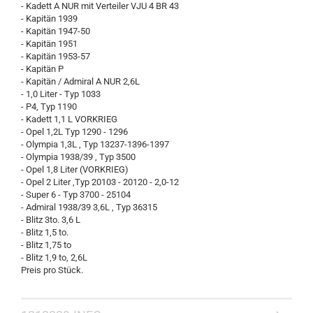
- Kadett A NUR mit Verteiler VJU 4 BR 43
- Kapitän 1939
- Kapitän 1947-50
- Kapitän 1951
- Kapitän 1953-57
- Kapitän P
- Kapitän / Admiral A NUR 2,6L
- 1,0 Liter - Typ 1033
- P4, Typ 1190
- Kadett 1,1 L VORKRIEG
- Opel 1,2L Typ 1290 - 1296
- Olympia 1,3L , Typ 13237-1396-1397
- Olympia 1938/39 , Typ 3500
- Opel 1,8 Liter (VORKRIEG)
- Opel 2 Liter ,Typ 20103 - 20120 - 2,0-12
- Super 6 - Typ 3700 - 25104
- Admiral 1938/39 3,6L , Typ 36315
- Blitz 3to. 3,6 L
- Blitz 1,5 to.
- Blitz 1,75 to
- Blitz 1,9 to, 2,6L
Preis pro Stück.