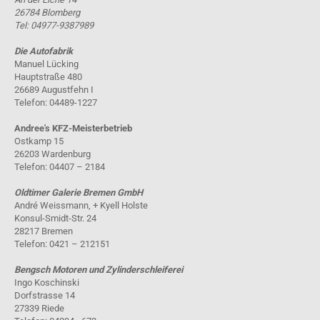
26784 Blomberg
Tel: 04977-9387989
Die Autofabrik
Manuel Lücking
Hauptstraße 480
26689 Augustfehn I
Telefon: 04489-1227
Andree's KFZ-Meisterbetrieb
Ostkamp 15
26203 Wardenburg
Telefon: 04407 – 2184
Oldtimer Galerie Bremen GmbH
André Weissmann, + Kyell Holste
Konsul-Smidt-Str. 24
28217 Bremen
Telefon: 0421 – 212151
Bengsch Motoren und Zylinderschleiferei
Ingo Koschinski
Dorfstrasse 14
27339 Riede