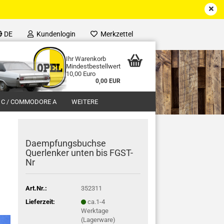
DE
Kundenlogin
Merkzettel
Ihr Warenkorb
Mindestbestellwert
10,00 Euro
0,00 EUR
 C / COMMODORE A
WEITERE
Daempfungsbuchse
Querlenker unten bis FGST-
Nr
Art.Nr.:
352311
Lieferzeit:
ca.1-4
Werktage
(Lagerware)