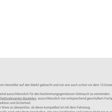
om Hersteller auf den Markt gebracht und von uns auch schon vor dem 13.Deze
e sind ausschliesslich für den bestimmungsgemässen Gebrauch zu verwenden.
rheitsrelevanten Bauteilen
, ausschliesslich von entsprechend geschultem Fach
nktion und Sicherheit.
er Ware zu überprüfen, ob diese kompatibel ist mit dem Fahrzeug.
lle sind unbedingt einzuhalten. Um eine langfristige und sichere Nutzung zu g