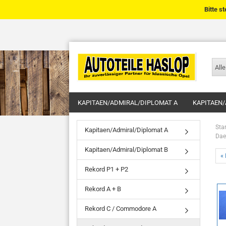
Bitte s
Alle
KAPITAEN/ADMIRAL/DIPLOMAT A
KAPITAEN/
Star
Kapitaen/Admiral/Diplomat A
Dae
Kapitaen/Admiral/Diplomat B
« 
Rekord P1 + P2
Rekord A + B
Rekord C / Commodore A