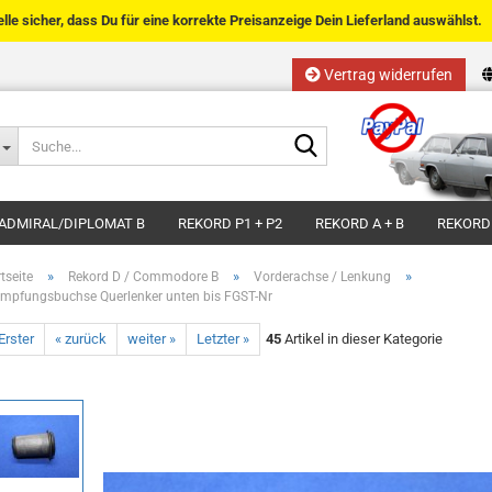
telle sicher, dass Du für eine korrekte Preisanzeige Dein Lieferland auswählst.
Vertrag widerrufen
Sprache auswählen
Suche...
E-Mail
Lieferland
ADMIRAL/DIPLOMAT B
REKORD P1 + P2
REKORD A + B
REKORD
Passwort
»
»
»
tseite
Rekord D / Commodore B
Vorderachse / Lenkung
mpfungsbuchse Querlenker unten bis FGST-Nr
Erster
« zurück
weiter »
Letzter »
45
Artikel in dieser Kategorie
Kundenkonto anlegen
Passwort vergessen?