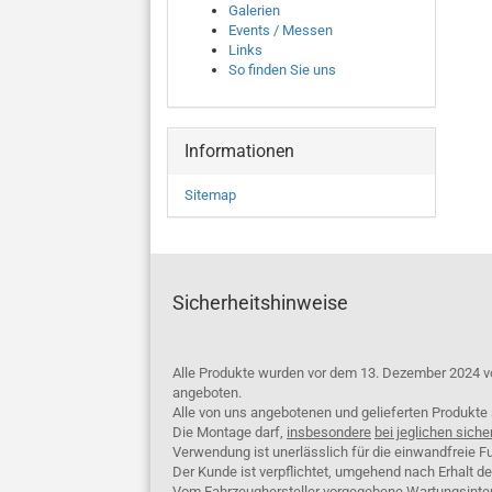
Galerien
Events / Messen
Links
So finden Sie uns
Informationen
Sitemap
Sicherheitshinweise
Alle Produkte wurden vor dem 13. Dezember 2024 v
angeboten.
Alle von uns angebotenen und gelieferten Produkt
Die Montage darf,
insbesondere
bei jeglichen siche
Verwendung ist unerlässlich für die einwandfreie Fu
Der Kunde ist verpflichtet, umgehend nach Erhalt d
Vom Fahrzeughersteller vorgegebene Wartungsinterva