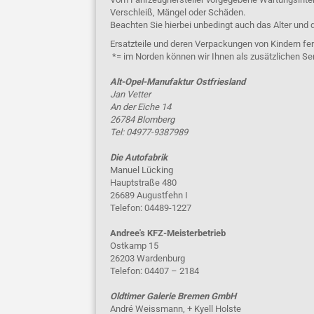
Verschleiß, Mängel oder Schäden.
Beachten Sie hierbei unbedingt auch das Alter und 
Ersatzteile und deren Verpackungen von Kindern fer
*= im Norden können wir Ihnen als zusätzlichen Se
Alt-Opel-Manufaktur Ostfriesland
Jan Vetter
An der Eiche 14
26784 Blomberg
Tel: 04977-9387989
Die Autofabrik
Manuel Lücking
Hauptstraße 480
26689 Augustfehn I
Telefon: 04489-1227
Andree's KFZ-Meisterbetrieb
Ostkamp 15
26203 Wardenburg
Telefon: 04407 – 2184
Oldtimer Galerie Bremen GmbH
André Weissmann, + Kyell Holste